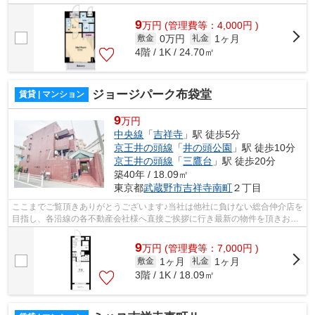
様へ提供しております！最新の情報は...
9
万
円
(管理費等：4,000円 )
0万円
1ヶ月
敷金
礼金
4階 / 1K / 24.70㎡
ジョージパーク布袋堂
賃貸 | マンション
9
万円
中央線
「
吉祥寺
」駅 徒歩5分
京王井の頭線
「
井の頭公園
」駅 徒歩10分
京王井の頭線
「
三鷹台
」駅 徒歩20分
築40年 / 18.09㎡
東京都
武蔵野市
吉祥寺南町
２丁目
ここまでご覧頂きありがとうございます♪当社は他社に負けない総合仲介店を
目指し、各沿線の各不動産会社様へ直接ご挨拶に行き最新の物件を頂きお客
様へ提供しております！最新の情報は...
9
万
円
(管理費等：7,000円 )
1ヶ月
1ヶ月
敷金
礼金
3階 / 1K / 18.09㎡