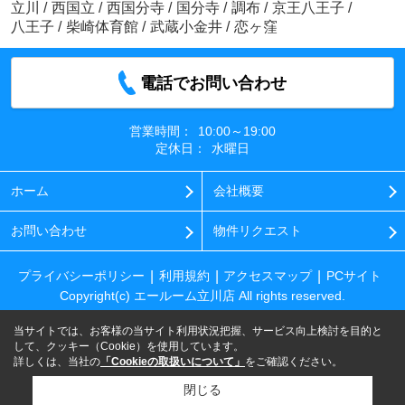
立川
/
西国立
/
西国分寺
/
国分寺
/
調布
/
京王八王子
/
八王子
/
柴崎体育館
/
武蔵小金井
/
恋ヶ窪
電話でお問い合わせ
営業時間：
10:00～19:00
定休日：
水曜日
ホーム
会社概要
お問い合わせ
物件リクエスト
プライバシーポリシー
利用規約
アクセスマップ
PCサイト
Copyright(c) エールーム立川店 All rights reserved.
当サイトでは、お客様の当サイト利用状況把握、サービス向上検討を目的と
して、クッキー（Cookie）を使用しています。
詳しくは、当社の
「Cookieの取扱いについて」
をご確認ください。
閉じる