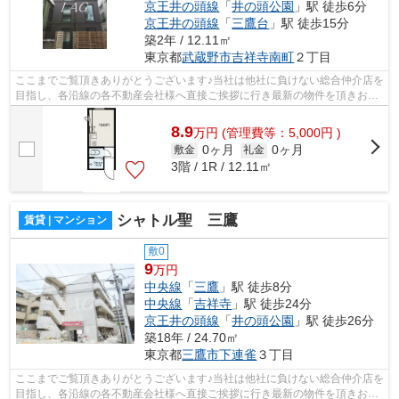
京王井の頭線
「
井の頭公園
」駅 徒歩6分
京王井の頭線
「
三鷹台
」駅 徒歩15分
築2年 / 12.11㎡
東京都
武蔵野市
吉祥寺南町
２丁目
ここまでご覧頂きありがとうございます♪当社は他社に負けない総合仲介店を
目指し、各沿線の各不動産会社様へ直接ご挨拶に行き最新の物件を頂きお客
様へ提供しております！最新の情報は...
8.9
万
円
(管理費等：5,000円 )
0ヶ月
0ヶ月
敷金
礼金
3階 / 1R / 12.11㎡
シャトル聖 三鷹
賃貸 | マンション
敷0
9
万円
中央線
「
三鷹
」駅 徒歩8分
中央線
「
吉祥寺
」駅 徒歩24分
京王井の頭線
「
井の頭公園
」駅 徒歩26分
築18年 / 24.70㎡
東京都
三鷹市
下連雀
３丁目
ここまでご覧頂きありがとうございます♪当社は他社に負けない総合仲介店を
目指し、各沿線の各不動産会社様へ直接ご挨拶に行き最新の物件を頂きお客