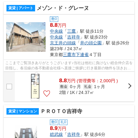
メゾン・ド・グレーヌ
賃貸 | アパート
敷0
8.8
万円
中央線
「
三鷹
」駅 徒歩11分
中央線
「
吉祥寺
」駅 徒歩23分
京王井の頭線
「
井の頭公園
」駅 徒歩26分
築23年 / 24.37㎡
東京都
三鷹市
下連雀
４丁目
ここまでご覧頂きありがとうございます♪当社は他社に負けない総合仲介店を
目指し、各沿線の各不動産会社様へ直接ご挨拶に行き最新の物件を頂きお客
様へ提供しております！最新の情報は...
8.8
万
円
(管理費等：2,000円 )
0ヶ月
1ヶ月
敷金
礼金
2階 / 1K / 24.37㎡
ＰＲＯＴＯ吉祥寺
賃貸 | マンション
敷0
礼0
8.9
万円
総武線
「
吉祥寺
」駅 徒歩6分