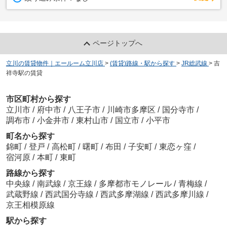
ページトップへ
立川の賃貸物件｜エールーム立川店
>
(賃貸)路線・駅から探す
>
JR総武線
>
吉
祥寺駅の賃貸
市区町村から探す
立川市
/
府中市
/
八王子市
/
川崎市多摩区
/
国分寺市
/
調布市
/
小金井市
/
東村山市
/
国立市
/
小平市
町名から探す
錦町
/
登戸
/
高松町
/
曙町
/
布田
/
子安町
/
東恋ヶ窪
/
宿河原
/
本町
/
東町
路線から探す
中央線
/
南武線
/
京王線
/
多摩都市モノレール
/
青梅線
/
武蔵野線
/
西武国分寺線
/
西武多摩湖線
/
西武多摩川線
/
京王相模原線
駅から探す