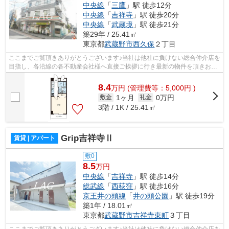
中央線
「
三鷹
」駅 徒歩12分
中央線
「
吉祥寺
」駅 徒歩20分
中央線
「
武蔵境
」駅 徒歩21分
築29年 / 25.41㎡
東京都
武蔵野市
西久保
２丁目
ここまでご覧頂きありがとうございます♪当社は他社に負けない総合仲介店を
目指し、各沿線の各不動産会社様へ直接ご挨拶に行き最新の物件を頂きお客
様へ提供しております！最新の情報は...
8.4
万
円
(管理費等：5,000円 )
1ヶ月
0万円
敷金
礼金
3階 / 1K / 25.41㎡
Grip吉祥寺Ⅱ
賃貸 | アパート
敷0
8.5
万円
中央線
「
吉祥寺
」駅 徒歩14分
総武線
「
西荻窪
」駅 徒歩16分
京王井の頭線
「
井の頭公園
」駅 徒歩19分
築1年 / 18.01㎡
東京都
武蔵野市
吉祥寺東町
３丁目