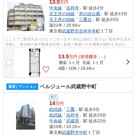
13.5
万円
中央線
「
吉祥寺
」駅 徒歩2分
京王井の頭線
「
井の頭公園
」駅 徒歩13分
京王井の頭線
「
三鷹台
」駅 徒歩23分
築22年 / 29.69㎡
東京都
武蔵野市
吉祥寺本町
１丁目
ここまでご覧頂きありがとうございます♪当社は他社に負けない総合仲介店を
目指し、各沿線の各不動産会社様へ直接ご挨拶に行き最新の物件を頂きお客
様へ提供しております！最新の情報は...
13.5
万
円
(管理費等：- )
1ヶ月
1ヶ月
敷金
礼金
4階 / 1DK / 29.69㎡
ベルジュール武蔵野中町
賃貸 | マンション
敷0
14
万円
総武線
「
三鷹
」駅 徒歩3分
総武線
「
吉祥寺
」駅 徒歩23分
中央線
「
武蔵境
」駅 徒歩22分
築10年 / 33.20㎡
東京都
武蔵野市
中町
１丁目