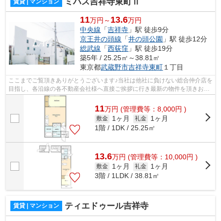
ミハス吉祥寺東町Ⅱ
賃貸 | マンション
11
13.6
万円～
万円
中央線
「
吉祥寺
」駅 徒歩9分
京王井の頭線
「
井の頭公園
」駅 徒歩12分
総武線
「
西荻窪
」駅 徒歩19分
築5年 / 25.25㎡～38.81㎡
東京都
武蔵野市
吉祥寺東町
１丁目
ここまでご覧頂きありがとうございます♪当社は他社に負けない総合仲介店を
目指し、各沿線の各不動産会社様へ直接ご挨拶に行き最新の物件を頂きお客
様へ提供しております！最新の情報は...
11
万
円
(管理費等：8,000円 )
1ヶ月
1ヶ月
敷金
礼金
1階 / 1DK / 25.25㎡
13.6
万
円
(管理費等：10,000円 )
1ヶ月
1ヶ月
敷金
礼金
3階 / 1LDK / 38.81㎡
ティエドゥール吉祥寺
賃貸 | マンション