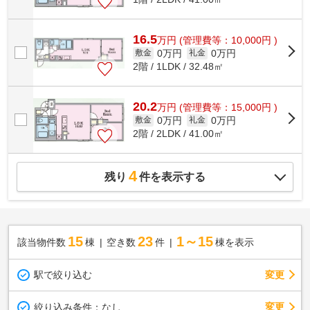
16.5
万
円
(管理費等：10,000円 )
0万円
0万円
敷金
礼金
2階 / 1LDK / 32.48㎡
20.2
万
円
(管理費等：15,000円 )
0万円
0万円
敷金
礼金
2階 / 2LDK / 41.00㎡
4
残り
件を表示する
15
23
1～15
該当物件数
棟
空き数
件
棟を表示
駅で絞り込む
変更
変更
絞り込み条件：
なし