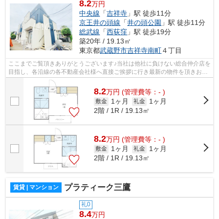
8.2
万円
中央線
「
吉祥寺
」駅 徒歩11分
京王井の頭線
「
井の頭公園
」駅 徒歩11分
総武線
「
西荻窪
」駅 徒歩19分
築20年 / 19.13㎡
東京都
武蔵野市
吉祥寺南町
４丁目
ここまでご覧頂きありがとうございます♪当社は他社に負けない総合仲介店を
目指し、各沿線の各不動産会社様へ直接ご挨拶に行き最新の物件を頂きお客
様へ提供しております！最新の情報は...
8.2
万
円
(管理費等：- )
1ヶ月
1ヶ月
敷金
礼金
2階 / 1R / 19.13㎡
8.2
万
円
(管理費等：- )
1ヶ月
1ヶ月
敷金
礼金
2階 / 1R / 19.13㎡
プラティーク三鷹
賃貸 | マンション
礼0
8.4
万円