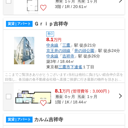
1ヶ月
1ヶ月
敷金
礼金
3階 / 1R / 20.61㎡
Ｇｒｉｐ吉祥寺
賃貸 | アパート
敷0
8.1
万円
中央線
「
三鷹
」駅 徒歩21分
京王井の頭線
「
井の頭公園
」駅 徒歩24分
中央線
「
吉祥寺
」駅 徒歩26分
築3年 / 18.44㎡
東京都
三鷹市
下連雀
１丁目
ここまでご覧頂きありがとうございます♪当社は他社に負けない総合仲介店を
目指し、各沿線の各不動産会社様へ直接ご挨拶に行き最新の物件を頂きお客
様へ提供しております！最新の情報は...
8.1
万
円
(管理費等：3,000円 )
0ヶ月
1ヶ月
敷金
礼金
1階 / 1K / 18.44㎡
カルム吉祥寺
賃貸 | アパート