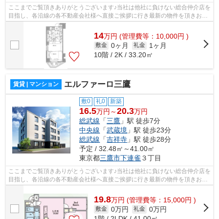
ここまでご覧頂きありがとうございます♪当社は他社に負けない総合仲介店を
目指し、各沿線の各不動産会社様へ直接ご挨拶に行き最新の物件を頂きお客
様へ提供しております！最新の情報は...
14
万
円
(管理費等：10,000円 )
0ヶ月
1ヶ月
敷金
礼金
10階 / 2K / 33.20㎡
エルファーロ三鷹
賃貸 | マンション
敷0
礼0
新築
16.5
20.3
万円～
万円
総武線
「
三鷹
」駅 徒歩7分
中央線
「
武蔵境
」駅 徒歩23分
総武線
「
吉祥寺
」駅 徒歩28分
予定 / 32.48㎡～41.00㎡
東京都
三鷹市
下連雀
３丁目
ここまでご覧頂きありがとうございます♪当社は他社に負けない総合仲介店を
目指し、各沿線の各不動産会社様へ直接ご挨拶に行き最新の物件を頂きお客
様へ提供しております！最新の情報は...
19.8
万
円
(管理費等：15,000円 )
0万円
0万円
敷金
礼金
1階 / 2LDK / 41.00㎡