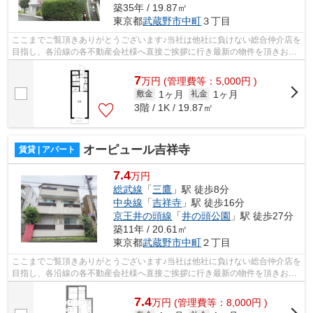
築35年 / 19.87㎡
東京都
武蔵野市
中町
３丁目
ここまでご覧頂きありがとうございます♪当社は他社に負けない総合仲介店を
目指し、各沿線の各不動産会社様へ直接ご挨拶に行き最新の物件を頂きお客
様へ提供しております！最新の情報は...
7
万
円
(管理費等：5,000円 )
1ヶ月
1ヶ月
敷金
礼金
3階 / 1K / 19.87㎡
オーピュール吉祥寺
賃貸 | アパート
7.4
万円
総武線
「
三鷹
」駅 徒歩8分
中央線
「
吉祥寺
」駅 徒歩16分
京王井の頭線
「
井の頭公園
」駅 徒歩27分
築11年 / 20.61㎡
東京都
武蔵野市
中町
２丁目
ここまでご覧頂きありがとうございます♪当社は他社に負けない総合仲介店を
目指し、各沿線の各不動産会社様へ直接ご挨拶に行き最新の物件を頂きお客
様へ提供しております！最新の情報は...
7.4
万
円
(管理費等：8,000円 )