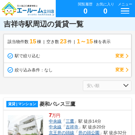
閲覧履歴
お気に入り
メニュー
0
0
吉祥寺駅周辺の賃貸一覧
15
23
1～15
該当物件数
棟
空き数
件
棟を表示
駅で絞り込む
変更
変更
絞り込み条件：
なし
菱和パレス三鷹
賃貸 | マンション
7
万円
中央線
「
三鷹
」駅 徒歩14分
中央線
「
吉祥寺
」駅 徒歩20分
京王井の頭線
「
井の頭公園
」駅 徒歩32分