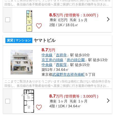
ここまでご覧頂きありがとうございます♪当社は他社に負けない総合仲介店を
目指し、各沿線の各不動産会社様へ直接ご挨拶に行き最新の物件を頂きお客
様へ提供しております！最新の情報は...
8.5
万
円
(管理費等：3,000円 )
0万円
1ヶ月
敷金
礼金
2階 / 1K / 18.01㎡
ヤマトビル
賃貸 | マンション
8.7
万円
中央線
「
吉祥寺
」駅 徒歩10分
京王井の頭線
「
井の頭公園
」駅 徒歩13分
中央線
「
西荻窪
」駅 徒歩15分
築51年 / 34.64㎡
東京都
武蔵野市
吉祥寺南町
５丁目
ここまでご覧頂きありがとうございます♪当社は他社に負けない総合仲介店を
目指し、各沿線の各不動産会社様へ直接ご挨拶に行き最新の物件を頂きお客
様へ提供しております！最新の情報は...
8.7
万
円
(管理費等：3,000円 )
1ヶ月
1ヶ月
敷金
礼金
4階 / 1DK / 34.64㎡