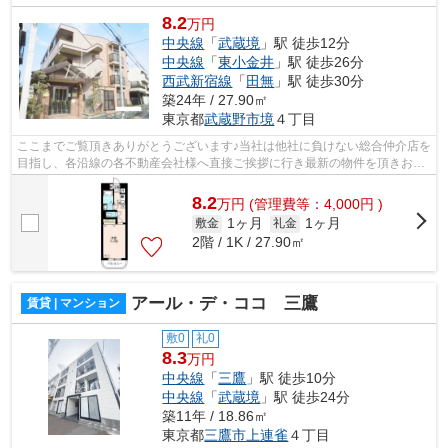
8.2
万円
中央線
「
武蔵境
」駅 徒歩12分
中央線
「
東小金井
」駅 徒歩26分
西武新宿線
「
田無
」駅 徒歩30分
築24年 / 27.90㎡
東京都
武蔵野市
境
４丁目
ここまでご覧頂きありがとうございます♪当社は他社に負けない総合仲介店を
目指し、各沿線の各不動産会社様へ直接ご挨拶に行き最新の物件を頂きお客
様へ提供しております！最新の情報は...
8.2
万
円
(管理費等：4,000円 )
1ヶ月
1ヶ月
敷金
礼金
2階 / 1K / 27.90㎡
アール・デ・ココ 三鷹
賃貸 | マンション
敷0
礼0
8.3
万円
中央線
「
三鷹
」駅 徒歩10分
中央線
「
武蔵境
」駅 徒歩24分
築11年 / 18.86㎡
東京都
三鷹市
上連雀
４丁目