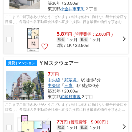
築36年 / 23.50㎡
東京都
小金井市
東町
２丁目
ここまでご覧頂きありがとうございます♪当社は他社に負けない総合仲介店を
目指し、各沿線の各不動産会社様へ直接ご挨拶に行き最新の物件を頂きお客
様へ提供しております！最新の情報は...
5.8
万
円
(管理費等：2,000円 )
1ヶ月
1ヶ月
敷金
礼金
2階 / 1K / 23.50㎡
ＹＭスクウェアー
賃貸 | マンション
7
万円
中央線
「
武蔵境
」駅 徒歩3分
中央線
「
三鷹
」駅 徒歩20分
築33年 / 20.00㎡
東京都
武蔵野市
境
２丁目
ここまでご覧頂きありがとうございます♪当社は他社に負けない総合仲介店を
目指し、各沿線の各不動産会社様へ直接ご挨拶に行き最新の物件を頂きお客
様へ提供しております！最新の情報は...
7
万
円
(管理費等：5,000円 )
1ヶ月
1ヶ月
敷金
礼金