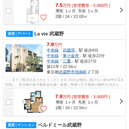
7.5
万
円
(管理費等：5,000円 )
1ヶ月
1ヶ月
敷金
礼金
2階 / 1K / 22.00㎡
La vie 武蔵野
賃貸 | アパート
7.9
万円
中央線
「
武蔵境
」駅 徒歩8分
中央線
「
東小金井
」駅 徒歩22分
中央線
「
三鷹
」駅 徒歩27分
築11年 / 22.56㎡
東京都
武蔵野市
境南町
２丁目
ここまでご覧頂きありがとうございます♪当社は他社に負けない総合仲介店を
目指し、各沿線の各不動産会社様へ直接ご挨拶に行き最新の物件を頂きお客
様へ提供しております！最新の情報は...
7.9
万
円
(管理費等：3,000円 )
1ヶ月
1ヶ月
敷金
礼金
1階 / 1K / 22.56㎡
ベルドミール武蔵野
賃貸 | マンション