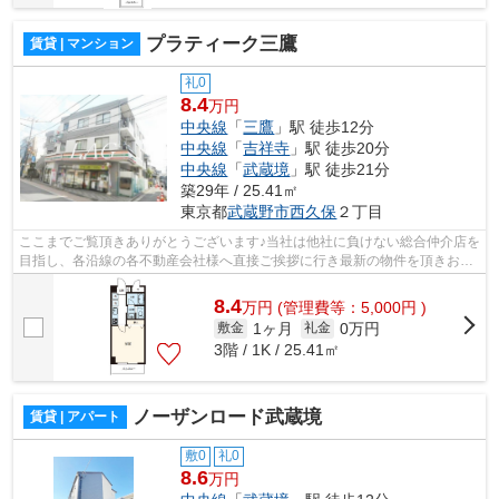
プラティーク三鷹
賃貸 | マンション
礼0
8.4
万円
中央線
「
三鷹
」駅 徒歩12分
中央線
「
吉祥寺
」駅 徒歩20分
中央線
「
武蔵境
」駅 徒歩21分
築29年 / 25.41㎡
東京都
武蔵野市
西久保
２丁目
ここまでご覧頂きありがとうございます♪当社は他社に負けない総合仲介店を
目指し、各沿線の各不動産会社様へ直接ご挨拶に行き最新の物件を頂きお客
様へ提供しております！最新の情報は...
8.4
万
円
(管理費等：5,000円 )
1ヶ月
0万円
敷金
礼金
3階 / 1K / 25.41㎡
ノーザンロード武蔵境
賃貸 | アパート
敷0
礼0
8.6
万円