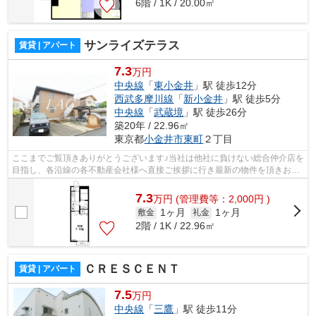
6階 / 1K / 20.00㎡
サンライズテラス
賃貸 | アパート
7.3
万円
中央線
「
東小金井
」駅 徒歩12分
西武多摩川線
「
新小金井
」駅 徒歩5分
中央線
「
武蔵境
」駅 徒歩26分
築20年 / 22.96㎡
東京都
小金井市
東町
２丁目
ここまでご覧頂きありがとうございます♪当社は他社に負けない総合仲介店を
目指し、各沿線の各不動産会社様へ直接ご挨拶に行き最新の物件を頂きお客
様へ提供しております！最新の情報は...
7.3
万
円
(管理費等：2,000円 )
1ヶ月
1ヶ月
敷金
礼金
2階 / 1K / 22.96㎡
ＣＲＥＳＣＥＮＴ
賃貸 | アパート
7.5
万円
中央線
「
三鷹
」駅 徒歩11分