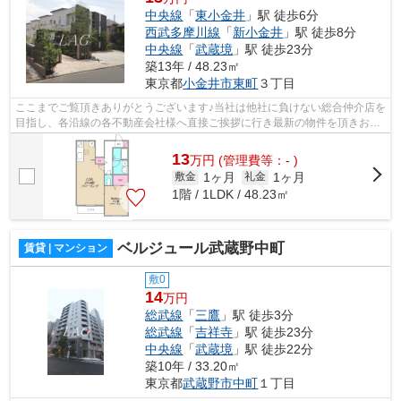
中央線
「
東小金井
」駅 徒歩6分
西武多摩川線
「
新小金井
」駅 徒歩8分
中央線
「
武蔵境
」駅 徒歩23分
築13年 / 48.23㎡
東京都
小金井市
東町
３丁目
ここまでご覧頂きありがとうございます♪当社は他社に負けない総合仲介店を
目指し、各沿線の各不動産会社様へ直接ご挨拶に行き最新の物件を頂きお客
様へ提供しております！最新の情報は...
13
万
円
(管理費等：- )
1ヶ月
1ヶ月
敷金
礼金
1階 / 1LDK / 48.23㎡
ベルジュール武蔵野中町
賃貸 | マンション
敷0
14
万円
総武線
「
三鷹
」駅 徒歩3分
総武線
「
吉祥寺
」駅 徒歩23分
中央線
「
武蔵境
」駅 徒歩22分
築10年 / 33.20㎡
東京都
武蔵野市
中町
１丁目