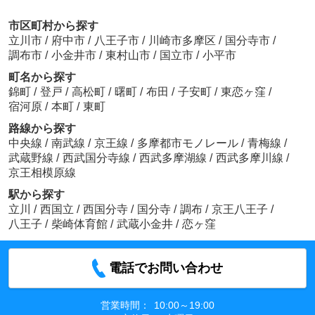
市区町村から探す
立川市
/
府中市
/
八王子市
/
川崎市多摩区
/
国分寺市
/
調布市
/
小金井市
/
東村山市
/
国立市
/
小平市
町名から探す
錦町
/
登戸
/
高松町
/
曙町
/
布田
/
子安町
/
東恋ヶ窪
/
宿河原
/
本町
/
東町
路線から探す
中央線
/
南武線
/
京王線
/
多摩都市モノレール
/
青梅線
/
武蔵野線
/
西武国分寺線
/
西武多摩湖線
/
西武多摩川線
/
京王相模原線
駅から探す
立川
/
西国立
/
西国分寺
/
国分寺
/
調布
/
京王八王子
/
八王子
/
柴崎体育館
/
武蔵小金井
/
恋ヶ窪
電話でお問い合わせ
営業時間：
10:00～19:00