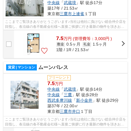
中央線
「
武蔵境
」駅 徒歩17分
築17年 / 21.53㎡
東京都
三鷹市
上連雀
１丁目
ここまでご覧頂きありがとうございます♪当社は他社に負けない総合仲介店を
目指し、各沿線の各不動産会社様へ直接ご挨拶に行き最新の物件を頂きお客
様へ提供しております！最新の情報は...
7.5
万
円
(管理費等：3,000円 )
0.5ヶ月
1.5ヶ月
敷金
礼金
1階 / 1R / 21.53㎡
ムーンパレス
賃貸 | マンション
フリーレント
7.5
万円
中央線
「
武蔵境
」駅 徒歩14分
中央線
「
三鷹
」駅 徒歩28分
西武多摩川線
「
新小金井
」駅 徒歩29分
築37年 / 22.00㎡
東京都
三鷹市
井口
１丁目
ここまでご覧頂きありがとうございます♪当社は他社に負けない総合仲介店を
目指し、各沿線の各不動産会社様へ直接ご挨拶に行き最新の物件を頂きお客
様へ提供しております！最新の情報は...