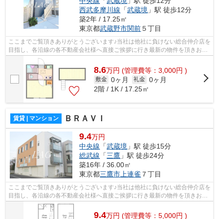
中央線
「
武蔵境
」駅 徒歩12分
西武多摩川線
「
武蔵境
」駅 徒歩12分
築2年 / 17.25㎡
東京都
武蔵野市
関前
５丁目
ここまでご覧頂きありがとうございます♪当社は他社に負けない総合仲介店を
目指し、各沿線の各不動産会社様へ直接ご挨拶に行き最新の物件を頂きお客
様へ提供しております！最新の情報は...
8.6
万
円
(管理費等：3,000円 )
0ヶ月
0ヶ月
敷金
礼金
2階 / 1K / 17.25㎡
ＢＲＡＶＩ
賃貸 | マンション
9.4
万円
中央線
「
武蔵境
」駅 徒歩15分
総武線
「
三鷹
」駅 徒歩24分
築16年 / 36.00㎡
東京都
三鷹市
上連雀
７丁目
ここまでご覧頂きありがとうございます♪当社は他社に負けない総合仲介店を
目指し、各沿線の各不動産会社様へ直接ご挨拶に行き最新の物件を頂きお客
様へ提供しております！最新の情報は...
9.4
万
円
(管理費等：5,000円 )