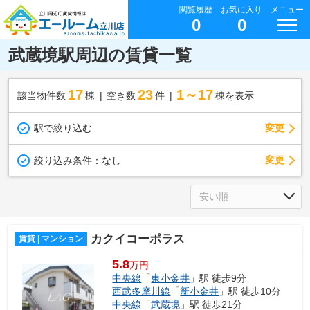
閲覧履歴
お気に入り
メニュー
0
0
武蔵境駅周辺の賃貸一覧
17
23
1～17
該当物件数
棟
空き数
件
棟を表示
駅で絞り込む
変更
変更
絞り込み条件：
なし
カクイコーポラス
賃貸 | マンション
5.8
万円
中央線
「
東小金井
」駅 徒歩9分
西武多摩川線
「
新小金井
」駅 徒歩10分
中央線
「
武蔵境
」駅 徒歩21分