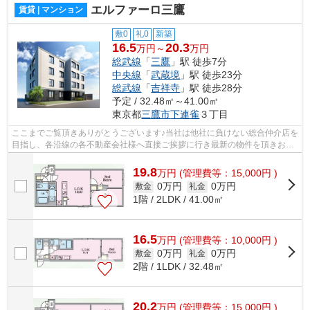
エルファーロ三鷹
賃貸 | マンション
敷0
礼0
新築
16.5
20.3
万円～
万円
総武線
「
三鷹
」駅 徒歩7分
中央線
「
武蔵境
」駅 徒歩23分
総武線
「
吉祥寺
」駅 徒歩28分
予定 / 32.48㎡～41.00㎡
東京都
三鷹市
下連雀
３丁目
ここまでご覧頂きありがとうございます♪当社は他社に負けない総合仲介店を
目指し、各沿線の各不動産会社様へ直接ご挨拶に行き最新の物件を頂きお客
様へ提供しております！最新の情報は...
19.8
万
円
(管理費等：15,000円 )
0万円
0万円
敷金
礼金
1階 / 2LDK / 41.00㎡
16.5
万
円
(管理費等：10,000円 )
0万円
0万円
敷金
礼金
2階 / 1LDK / 32.48㎡
20.2
万
円
(管理費等：15,000円 )