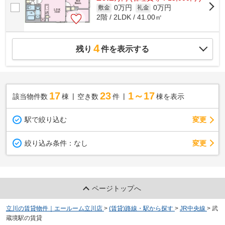
0万円
0万円
敷金
礼金
2階 / 2LDK / 41.00㎡
4
残り
件を表示する
17
23
1～17
該当物件数
棟
空き数
件
棟を表示
駅で絞り込む
変更
変更
絞り込み条件：
なし
ページトップへ
立川の賃貸物件｜エールーム立川店
>
(賃貸)路線・駅から探す
>
JR中央線
>
武
蔵境駅の賃貸