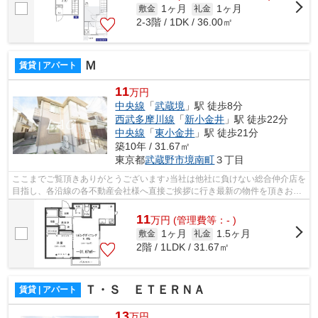
1ヶ月
1ヶ月
敷金
礼金
2-3階 / 1DK / 36.00㎡
Ｍ
賃貸 | アパート
11
万円
中央線
「
武蔵境
」駅 徒歩8分
西武多摩川線
「
新小金井
」駅 徒歩22分
中央線
「
東小金井
」駅 徒歩21分
築10年 / 31.67㎡
東京都
武蔵野市
境南町
３丁目
ここまでご覧頂きありがとうございます♪当社は他社に負けない総合仲介店を
目指し、各沿線の各不動産会社様へ直接ご挨拶に行き最新の物件を頂きお客
様へ提供しております！最新の情報は...
11
万
円
(管理費等：- )
1ヶ月
1.5ヶ月
敷金
礼金
2階 / 1LDK / 31.67㎡
Ｔ・Ｓ ＥＴＥＲＮＡ
賃貸 | アパート
13
万円