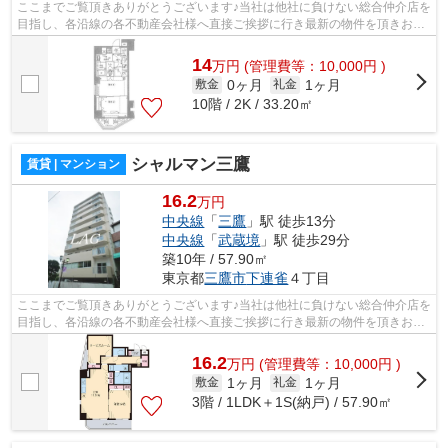
ここまでご覧頂きありがとうございます♪当社は他社に負けない総合仲介店を
目指し、各沿線の各不動産会社様へ直接ご挨拶に行き最新の物件を頂きお客
様へ提供しております！最新の情報は...
14
万
円
(管理費等：10,000円 )
0ヶ月
1ヶ月
敷金
礼金
10階 / 2K / 33.20㎡
シャルマン三鷹
賃貸 | マンション
16.2
万円
中央線
「
三鷹
」駅 徒歩13分
中央線
「
武蔵境
」駅 徒歩29分
築10年 / 57.90㎡
東京都
三鷹市
下連雀
４丁目
ここまでご覧頂きありがとうございます♪当社は他社に負けない総合仲介店を
目指し、各沿線の各不動産会社様へ直接ご挨拶に行き最新の物件を頂きお客
様へ提供しております！最新の情報は...
16.2
万
円
(管理費等：10,000円 )
1ヶ月
1ヶ月
敷金
礼金
3階 / 1LDK＋1S(納戸) / 57.90㎡