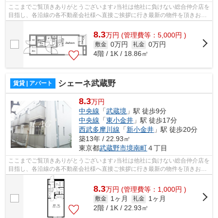
ここまでご覧頂きありがとうございます♪当社は他社に負けない総合仲介店を
目指し、各沿線の各不動産会社様へ直接ご挨拶に行き最新の物件を頂きお客
様へ提供しております！最新の情報は...
8.3
万
円
(管理費等：5,000円 )
0万円
0万円
敷金
礼金
4階 / 1K / 18.86㎡
シェーネ武蔵野
賃貸 | アパート
8.3
万円
中央線
「
武蔵境
」駅 徒歩9分
中央線
「
東小金井
」駅 徒歩17分
西武多摩川線
「
新小金井
」駅 徒歩20分
築13年 / 22.93㎡
東京都
武蔵野市
境南町
４丁目
ここまでご覧頂きありがとうございます♪当社は他社に負けない総合仲介店を
目指し、各沿線の各不動産会社様へ直接ご挨拶に行き最新の物件を頂きお客
様へ提供しております！最新の情報は...
8.3
万
円
(管理費等：1,000円 )
1ヶ月
1ヶ月
敷金
礼金
2階 / 1K / 22.93㎡