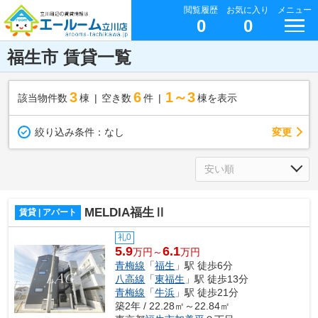
閲覧履歴
お気に入り
メニュー
0
0
福生市 賃貸一覧
3
6
1～3
該当物件数
棟
空き数
件
棟を表示
変更
絞り込み条件：
なし
MELDIA福生Ⅱ
賃貸 | アパート
礼0
5.9
6.1
万円～
万円
青梅線
「
福生
」駅 徒歩6分
八高線
「
東福生
」駅 徒歩13分
青梅線
「
牛浜
」駅 徒歩21分
築2年 / 22.28㎡～22.84㎡