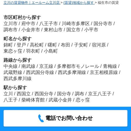
立川の賃貸物件｜エールーム立川店
>
(賃貸)地域から探す
>
福生市の賃貸
市区町村から探す
立川市
/
府中市
/
八王子市
/
川崎市多摩区
/
国分寺市
/
調布市
/
小金井市
/
東村山市
/
国立市
/
小平市
町名から探す
錦町
/
登戸
/
高松町
/
曙町
/
布田
/
子安町
/
宿河原
/
東恋ヶ窪
/
羽衣町
/
小島町
路線から探す
中央線
/
南武線
/
京王線
/
多摩都市モノレール
/
青梅線
/
武蔵野線
/
西武国分寺線
/
西武多摩湖線
/
京王相模原線
/
西武多摩川線
駅から探す
立川
/
西国立
/
西国分寺
/
国分寺
/
調布
/
京王八王子
/
八王子
/
柴崎体育館
/
武蔵小金井
/
恋ヶ窪
電話でお問い合わせ