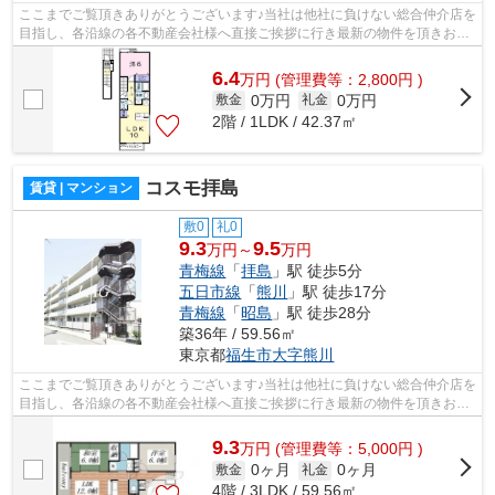
ここまでご覧頂きありがとうございます♪当社は他社に負けない総合仲介店を
目指し、各沿線の各不動産会社様へ直接ご挨拶に行き最新の物件を頂きお客
様へ提供しております！最新の情報は...
6.4
万
円
(管理費等：2,800円 )
0万円
0万円
敷金
礼金
2階 / 1LDK / 42.37㎡
コスモ拝島
賃貸 | マンション
敷0
礼0
9.3
9.5
万円～
万円
青梅線
「
拝島
」駅 徒歩5分
五日市線
「
熊川
」駅 徒歩17分
青梅線
「
昭島
」駅 徒歩28分
築36年 / 59.56㎡
東京都
福生市
大字熊川
ここまでご覧頂きありがとうございます♪当社は他社に負けない総合仲介店を
目指し、各沿線の各不動産会社様へ直接ご挨拶に行き最新の物件を頂きお客
様へ提供しております！最新の情報は...
9.3
万
円
(管理費等：5,000円 )
0ヶ月
0ヶ月
敷金
礼金
4階 / 3LDK / 59.56㎡