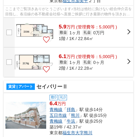
東京都
福生市
加美平
２丁目
ここまでご覧頂きありがとうございます♪当社は他社に負けない総合仲介店を
目指し、各沿線の各不動産会社様へ直接ご挨拶に行き最新の物件を頂きお客
様へ提供しております！最新の情報は...
5.9
万
円
(管理費等：5,000円 )
1ヶ月
0万円
敷金
礼金
1階 / 1K / 22.84㎡
6.1
万
円
(管理費等：5,000円 )
1ヶ月
0ヶ月
敷金
礼金
2階 / 1K / 22.28㎡
セイバリーⅡ
賃貸 | アパート
敷0
礼0
6.4
万円
青梅線
「
拝島
」駅 徒歩14分
五日市線
「
熊川
」駅 徒歩15分
青梅線
「
牛浜
」駅 徒歩25分
築19年 / 42.37㎡
東京都
福生市
大字熊川