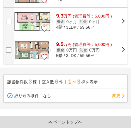
9.3
万
円
(管理費等：5,000円 )
0ヶ月
0ヶ月
敷金
礼金
4階 / 3LDK / 59.56㎡
9.5
万
円
(管理費等：5,000円 )
0万円
0万円
敷金
礼金
5階 / 3LDK / 59.56㎡
3
6
1～3
該当物件数
棟
空き数
件
棟を表示
変更
絞り込み条件：
なし
ページトップへ