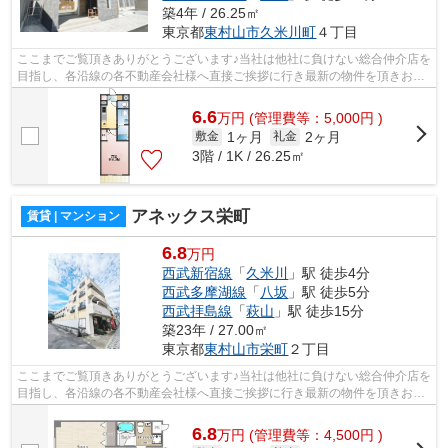
築4年 / 26.25㎡
東京都
東村山市
久米川町
４丁目
ここまでご覧頂きありがとうございます♪当社は他社に負けない総合仲介店を
目指し、各沿線の各不動産会社様へ直接ご挨拶に行き最新の物件を頂きお客
様へ提供しております！最新の情報は...
6.6
万
円
(管理費等：5,000円 )
1ヶ月
2ヶ月
敷金
礼金
3階 / 1K / 26.25㎡
アネックス栄町
賃貸 | マンション
6.8
万円
西武新宿線
「
久米川
」駅 徒歩4分
西武多摩湖線
「
八坂
」駅 徒歩5分
西武拝島線
「
萩山
」駅 徒歩15分
築23年 / 27.00㎡
東京都
東村山市
栄町
２丁目
ここまでご覧頂きありがとうございます♪当社は他社に負けない総合仲介店を
目指し、各沿線の各不動産会社様へ直接ご挨拶に行き最新の物件を頂きお客
様へ提供しております！最新の情報は...
6.8
万
円
(管理費等：4,500円 )