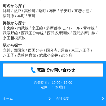
町名から探す
錦町
/
登戸
/
高松町
/
曙町
/
布田
/
子安町
/
東恋ヶ窪
/
宿河原
/
本町
/
東町
路線から探す
中央線
/
南武線
/
京王線
/
多摩都市モノレール
/
青梅線
/
武蔵野線
/
西武国分寺線
/
西武多摩湖線
/
西武多摩川線
/
京王相模原線
駅から探す
立川
/
西国立
/
西国分寺
/
国分寺
/
調布
/
京王八王子
/
八王子
/
柴崎体育館
/
武蔵小金井
/
恋ヶ窪
電話でお問い合わせ
営業時間：
10:00～19:00
定休日：
水曜日
ホーム
会社概要