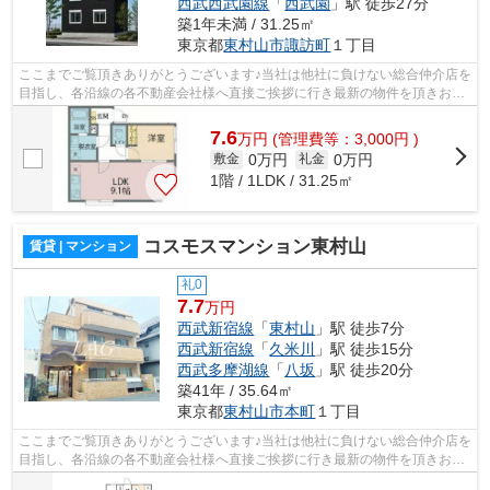
西武西武園線
「
西武園
」駅 徒歩27分
築1年未満 / 31.25㎡
東京都
東村山市
諏訪町
１丁目
ここまでご覧頂きありがとうございます♪当社は他社に負けない総合仲介店を
目指し、各沿線の各不動産会社様へ直接ご挨拶に行き最新の物件を頂きお客
様へ提供しております！最新の情報は...
7.6
万
円
(管理費等：3,000円 )
0万円
0万円
敷金
礼金
1階 / 1LDK / 31.25㎡
コスモスマンション東村山
賃貸 | マンション
礼0
7.7
万円
西武新宿線
「
東村山
」駅 徒歩7分
西武新宿線
「
久米川
」駅 徒歩15分
西武多摩湖線
「
八坂
」駅 徒歩20分
築41年 / 35.64㎡
東京都
東村山市
本町
１丁目
ここまでご覧頂きありがとうございます♪当社は他社に負けない総合仲介店を
目指し、各沿線の各不動産会社様へ直接ご挨拶に行き最新の物件を頂きお客
様へ提供しております！最新の情報は...