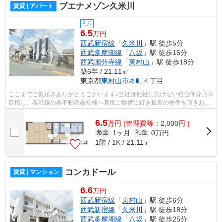
ブエナメゾン久米川
賃貸 | アパート
礼0
6.5
万円
西武新宿線
「
久米川
」駅 徒歩5分
西武多摩湖線
「
八坂
」駅 徒歩16分
西武国分寺線
「
東村山
」駅 徒歩18分
築6年 / 21.11㎡
東京都
東村山市
本町
４丁目
ここまでご覧頂きありがとうございます♪当社は他社に負けない総合仲介店を
目指し、各沿線の各不動産会社様へ直接ご挨拶に行き最新の物件を頂きお客
様へ提供しております！最新の情報は...
6.5
万
円
(管理費等：2,000円 )
1ヶ月
0万円
敷金
礼金
1階 / 1K / 21.11㎡
コンカドール
賃貸 | マンション
6.6
万円
西武新宿線
「
東村山
」駅 徒歩6分
西武新宿線
「
久米川
」駅 徒歩18分
西武多摩湖線
「
八坂
」駅 徒歩25分