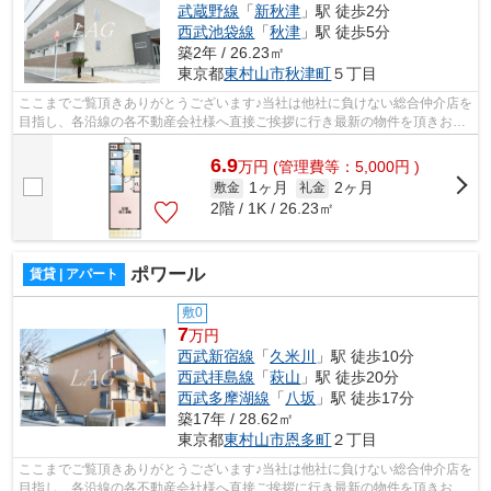
武蔵野線
「
新秋津
」駅 徒歩2分
西武池袋線
「
秋津
」駅 徒歩5分
築2年 / 26.23㎡
東京都
東村山市
秋津町
５丁目
ここまでご覧頂きありがとうございます♪当社は他社に負けない総合仲介店を
目指し、各沿線の各不動産会社様へ直接ご挨拶に行き最新の物件を頂きお客
様へ提供しております！最新の情報は...
6.9
万
円
(管理費等：5,000円 )
1ヶ月
2ヶ月
敷金
礼金
2階 / 1K / 26.23㎡
ポワール
賃貸 | アパート
敷0
7
万円
西武新宿線
「
久米川
」駅 徒歩10分
西武拝島線
「
萩山
」駅 徒歩20分
西武多摩湖線
「
八坂
」駅 徒歩17分
築17年 / 28.62㎡
東京都
東村山市
恩多町
２丁目
ここまでご覧頂きありがとうございます♪当社は他社に負けない総合仲介店を
目指し、各沿線の各不動産会社様へ直接ご挨拶に行き最新の物件を頂きお客