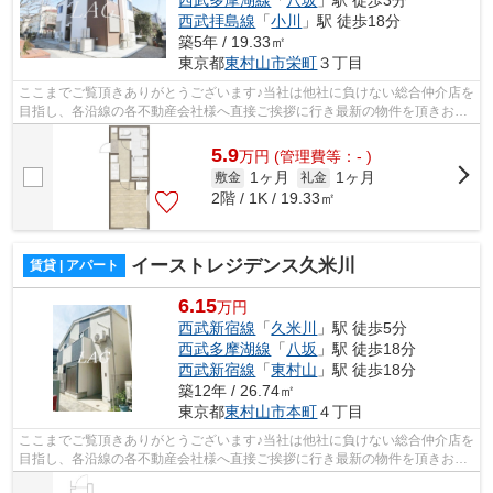
西武拝島線
「
小川
」駅 徒歩18分
築5年 / 19.33㎡
東京都
東村山市
栄町
３丁目
ここまでご覧頂きありがとうございます♪当社は他社に負けない総合仲介店を
目指し、各沿線の各不動産会社様へ直接ご挨拶に行き最新の物件を頂きお客
様へ提供しております！最新の情報は...
5.9
万
円
(管理費等：- )
1ヶ月
1ヶ月
敷金
礼金
2階 / 1K / 19.33㎡
イーストレジデンス久米川
賃貸 | アパート
6.15
万円
西武新宿線
「
久米川
」駅 徒歩5分
西武多摩湖線
「
八坂
」駅 徒歩18分
西武新宿線
「
東村山
」駅 徒歩18分
築12年 / 26.74㎡
東京都
東村山市
本町
４丁目
ここまでご覧頂きありがとうございます♪当社は他社に負けない総合仲介店を
目指し、各沿線の各不動産会社様へ直接ご挨拶に行き最新の物件を頂きお客
様へ提供しております！最新の情報は...