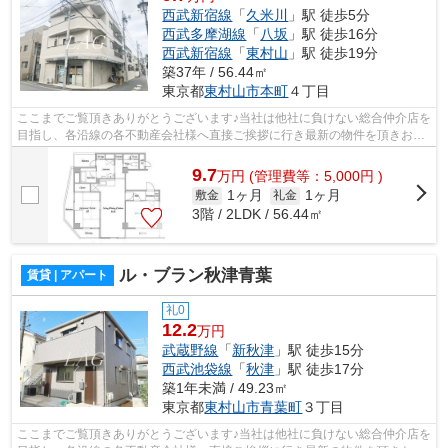
西武新宿線
「
久米川
」駅 徒歩5分
西武多摩湖線
「
八坂
」駅 徒歩16分
西武新宿線
「
東村山
」駅 徒歩19分
築37年 / 56.44㎡
東京都
東村山市
本町
４丁目
ここまでご覧頂きありがとうございます♪当社は他社に負けない総合仲介店を
目指し、各沿線の各不動産会社様へ直接ご挨拶に行き最新の物件を頂きお客
様へ提供しております！最新の情報は...
9.7
万
円
(管理費等：5,000円 )
1ヶ月
1ヶ月
敷金
礼金
3階 / 2LDK / 56.44㎡
ル・ブラン秋津青葉
賃貸 | アパート
礼0
12.2
万円
武蔵野線
「
新秋津
」駅 徒歩15分
西武池袋線
「
秋津
」駅 徒歩17分
築1年未満 / 49.23㎡
東京都
東村山市
青葉町
３丁目
ここまでご覧頂きありがとうございます♪当社は他社に負けない総合仲介店を