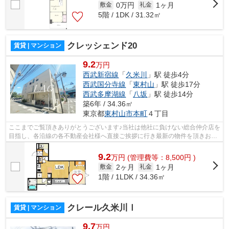
0万円
1ヶ月
敷金
礼金
5階 / 1DK / 31.32㎡
クレッシェンド20
賃貸 | マンション
9.2
万円
西武新宿線
「
久米川
」駅 徒歩4分
西武国分寺線
「
東村山
」駅 徒歩17分
西武多摩湖線
「
八坂
」駅 徒歩14分
築6年 / 34.36㎡
東京都
東村山市
本町
４丁目
ここまでご覧頂きありがとうございます♪当社は他社に負けない総合仲介店を
目指し、各沿線の各不動産会社様へ直接ご挨拶に行き最新の物件を頂きお客
様へ提供しております！最新の情報は...
9.2
万
円
(管理費等：8,500円 )
2ヶ月
1ヶ月
敷金
礼金
1階 / 1LDK / 34.36㎡
クレール久米川Ⅰ
賃貸 | マンション
9.7
万円