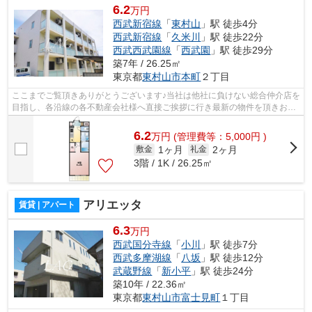
6.2
万円
西武新宿線
「
東村山
」駅 徒歩4分
西武新宿線
「
久米川
」駅 徒歩22分
西武西武園線
「
西武園
」駅 徒歩29分
築7年 / 26.25㎡
東京都
東村山市
本町
２丁目
ここまでご覧頂きありがとうございます♪当社は他社に負けない総合仲介店を
目指し、各沿線の各不動産会社様へ直接ご挨拶に行き最新の物件を頂きお客
様へ提供しております！最新の情報は...
6.2
万
円
(管理費等：5,000円 )
1ヶ月
2ヶ月
敷金
礼金
3階 / 1K / 26.25㎡
アリエッタ
賃貸 | アパート
6.3
万円
西武国分寺線
「
小川
」駅 徒歩7分
西武多摩湖線
「
八坂
」駅 徒歩12分
武蔵野線
「
新小平
」駅 徒歩24分
築10年 / 22.36㎡
東京都
東村山市
富士見町
１丁目