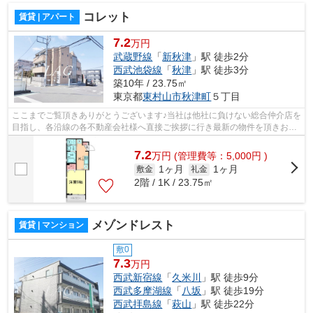
コレット
賃貸 | アパート
7.2
万円
武蔵野線
「
新秋津
」駅 徒歩2分
西武池袋線
「
秋津
」駅 徒歩3分
築10年 / 23.75㎡
東京都
東村山市
秋津町
５丁目
ここまでご覧頂きありがとうございます♪当社は他社に負けない総合仲介店を
目指し、各沿線の各不動産会社様へ直接ご挨拶に行き最新の物件を頂きお客
様へ提供しております！最新の情報は...
7.2
万
円
(管理費等：5,000円 )
1ヶ月
1ヶ月
敷金
礼金
2階 / 1K / 23.75㎡
メゾンドレスト
賃貸 | マンション
敷0
7.3
万円
西武新宿線
「
久米川
」駅 徒歩9分
西武多摩湖線
「
八坂
」駅 徒歩19分
西武拝島線
「
萩山
」駅 徒歩22分