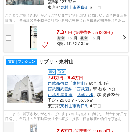
築6年 / 27.32㎡
東京都
東村山市
恩多町
３丁目
ここまでご覧頂きありがとうございます♪当社は他社に負けない総合仲介店を
目指し、各沿線の各不動産会社様へ直接ご挨拶に行き最新の物件を頂きお客
様へ提供しております！最新の情報は...
7.3
万
円
(管理費等：5,000円 )
0ヶ月
1ヶ月
敷金
礼金
3階 / 1K / 27.32㎡
リブリ・東村山
賃貸 | マンション
敷0
新築
7.6
9.4
万円～
万円
西武新宿線
「
東村山
」駅 徒歩8分
西武西武園線
「
西武園
」駅 徒歩19分
西武多摩湖線
「
武蔵大和
」駅 徒歩23分
予定 / 26.08㎡～35.36㎡
東京都
東村山市
野口町
４丁目
ここまでご覧頂きありがとうございます♪当社は他社に負けない総合仲介店を
目指し、各沿線の各不動産会社様へ直接ご挨拶に行き最新の物件を頂きお客
様へ提供しております！最新の情報は...
7.6
万
円
(管理費等：3,000円 )