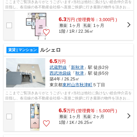
ここまでご覧頂きありがとうございます♪当社は他社に負けない総合仲介店を
目指し、各沿線の各不動産会社様へ直接ご挨拶に行き最新の物件を頂きお客
様へ提供しております！最新の情報は...
6.3
万
円
(管理費等：3,000円 )
1ヶ月
1ヶ月
敷金
礼金
1階 / 1R / 22.36㎡
ルシェロ
賃貸 | マンション
6.5
万円
武蔵野線
「
新秋津
」駅 徒歩2分
西武池袋線
「
秋津
」駅 徒歩5分
築4年 / 26.25㎡
東京都
東村山市
秋津町
５丁目
ここまでご覧頂きありがとうございます♪当社は他社に負けない総合仲介店を
目指し、各沿線の各不動産会社様へ直接ご挨拶に行き最新の物件を頂きお客
様へ提供しております！最新の情報は...
6.5
万
円
(管理費等：5,000円 )
1ヶ月
2ヶ月
敷金
礼金
1階 / 1K / 26.25㎡