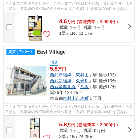
ここまでご覧頂きありがとうございます♪当社は他社に負けない総合仲介店を
目指し、各沿線の各不動産会社様へ直接ご挨拶に行き最新の物件を頂きお客
様へ提供しております！最新の情報は...
4.6
万
円
(管理費等：3,000円 )
1ヶ月
1ヶ月
敷金
礼金
1階 / 1R / 11.17㎡
East Village
賃貸 | アパート
礼0
5.8
万円
西武新宿線
「
東村山
」駅 徒歩10分
西武新宿線
「
久米川
」駅 徒歩13分
西武多摩湖線
「
八坂
」駅 徒歩17分
築26年 / 24.25㎡
東京都
東村山市
本町
１丁目
ここまでご覧頂きありがとうございます♪当社は他社に負けない総合仲介店を
目指し、各沿線の各不動産会社様へ直接ご挨拶に行き最新の物件を頂きお客
様へ提供しております！最新の情報は...
5.8
万
円
(管理費等：2,000円 )
1ヶ月
0万円
敷金
礼金
2階 / 1K / 24.25㎡