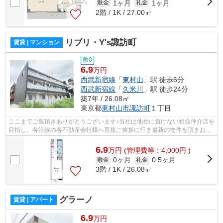
1ヶ月
1ヶ月
敷金
礼金
2階 / 1K / 27.00㎡
リブリ・Y's諏訪町
賃貸 | マンション
敷0
6.9
万円
西武新宿線
「
東村山
」駅 徒歩6分
西武新宿線
「
久米川
」駅 徒歩24分
築7年 / 26.08㎡
東京都
東村山市
諏訪町
１丁目
ここまでご覧頂きありがとうございます♪当社は他社に負けない総合仲介店を
目指し、各沿線の各不動産会社様へ直接ご挨拶に行き最新の物件を頂きお客
様へ提供しております！最新の情報は...
6.9
万
円
(管理費等：4,000円 )
0ヶ月
0.5ヶ月
敷金
礼金
3階 / 1K / 26.08㎡
グラーノ
賃貸 | アパート
6.9
万円