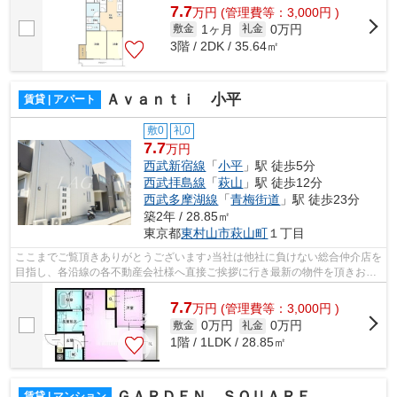
7.7
万
円
(管理費等：3,000円 )
1ヶ月
0万円
敷金
礼金
3階 / 2DK / 35.64㎡
Ａｖａｎｔｉ 小平
賃貸 | アパート
敷0
礼0
7.7
万円
西武新宿線
「
小平
」駅 徒歩5分
西武拝島線
「
萩山
」駅 徒歩12分
西武多摩湖線
「
青梅街道
」駅 徒歩23分
築2年 / 28.85㎡
東京都
東村山市
萩山町
１丁目
ここまでご覧頂きありがとうございます♪当社は他社に負けない総合仲介店を
目指し、各沿線の各不動産会社様へ直接ご挨拶に行き最新の物件を頂きお客
様へ提供しております！最新の情報は...
7.7
万
円
(管理費等：3,000円 )
0万円
0万円
敷金
礼金
1階 / 1LDK / 28.85㎡
ＧＡＲＤＥＮ ＳＱＵＡＲＥ
賃貸 | マンション