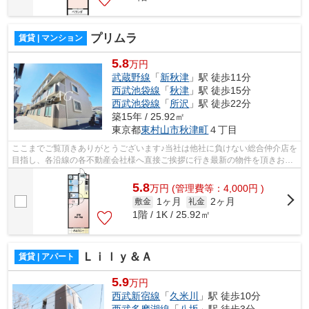
プリムラ
賃貸 | マンション
5.8
万円
武蔵野線
「
新秋津
」駅 徒歩11分
西武池袋線
「
秋津
」駅 徒歩15分
西武池袋線
「
所沢
」駅 徒歩22分
築15年 / 25.92㎡
東京都
東村山市
秋津町
４丁目
ここまでご覧頂きありがとうございます♪当社は他社に負けない総合仲介店を
目指し、各沿線の各不動産会社様へ直接ご挨拶に行き最新の物件を頂きお客
様へ提供しております！最新の情報は...
5.8
万
円
(管理費等：4,000円 )
1ヶ月
2ヶ月
敷金
礼金
1階 / 1K / 25.92㎡
Ｌｉｌｙ＆Ａ
賃貸 | アパート
5.9
万円
西武新宿線
「
久米川
」駅 徒歩10分
西武多摩湖線
「
八坂
」駅 徒歩3分