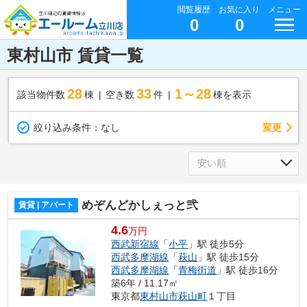
閲覧履歴
お気に入り
メニュー
0
0
東村山市 賃貸一覧
28
33
1～28
該当物件数
棟
空き数
件
棟を表示
変更
絞り込み条件：
なし
めぞんどかしぇっと弐
賃貸 | アパート
4.6
万円
西武新宿線
「
小平
」駅 徒歩5分
西武多摩湖線
「
萩山
」駅 徒歩15分
西武多摩湖線
「
青梅街道
」駅 徒歩16分
築6年 / 11.17㎡
東京都
東村山市
萩山町
１丁目