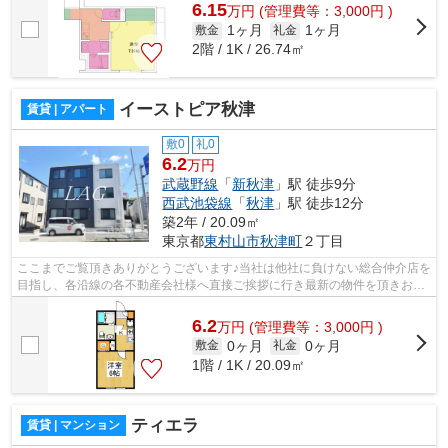
6.15
万
円
(管理費等：3,000円 )
1ヶ月
1ヶ月
敷金
礼金
2階 / 1K / 26.74㎡
イーストピア秋津
賃貸 | アパート
敷0
礼0
6.2
万円
武蔵野線
「
新秋津
」駅 徒歩9分
西武池袋線
「
秋津
」駅 徒歩12分
築2年 / 20.09㎡
東京都
東村山市
秋津町
２丁目
ここまでご覧頂きありがとうございます♪当社は他社に負けない総合仲介店を
目指し、各沿線の各不動産会社様へ直接ご挨拶に行き最新の物件を頂きお客
様へ提供しております！最新の情報は...
6.2
万
円
(管理費等：3,000円 )
0ヶ月
0ヶ月
敷金
礼金
1階 / 1K / 20.09㎡
ティエラ
賃貸 | マンション