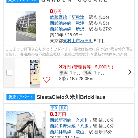
8
万円
武蔵野線
「
新秋津
」駅 徒歩1分
西武池袋線
「
秋津
」駅 徒歩5分
西武池袋線
「
所沢
」駅 徒歩27分
築20年 / 28.05㎡
東京都
東村山市
秋津町
５丁目
ここまでご覧頂きありがとうございます♪当社は他社に負けない総合仲介店を
目指し、各沿線の各不動産会社様へ直接ご挨拶に行き最新の物件を頂きお客
様へ提供しております！最新の情報は...
8
万
円
(管理費等：5,000円 )
1ヶ月
1ヶ月
敷金
礼金
3階 / 1K / 28.05㎡
SiestaCielo久米川BrickHaus
賃貸 | アパート
敷0
礼0
8.3
万円
西武新宿線
「
久米川
」駅 徒歩6分
西武多摩湖線
「
八坂
」駅 徒歩6分
西武拝島線
「
萩山
」駅 徒歩16分
築4年 / 21.11㎡