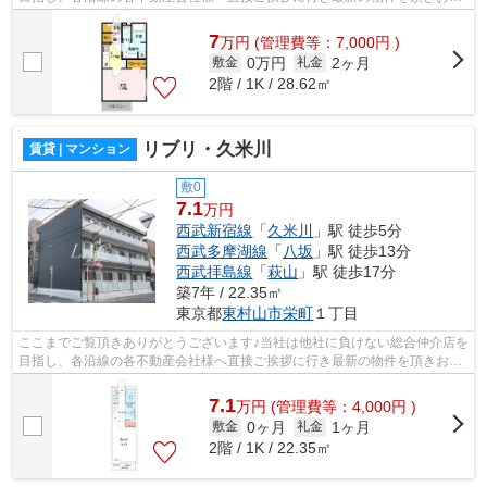
様へ提供しております！最新の情報は...
7
万
円
(管理費等：7,000円 )
0万円
2ヶ月
敷金
礼金
2階 / 1K / 28.62㎡
リブリ・久米川
賃貸 | マンション
敷0
7.1
万円
西武新宿線
「
久米川
」駅 徒歩5分
西武多摩湖線
「
八坂
」駅 徒歩13分
西武拝島線
「
萩山
」駅 徒歩17分
築7年 / 22.35㎡
東京都
東村山市
栄町
１丁目
ここまでご覧頂きありがとうございます♪当社は他社に負けない総合仲介店を
目指し、各沿線の各不動産会社様へ直接ご挨拶に行き最新の物件を頂きお客
様へ提供しております！最新の情報は...
7.1
万
円
(管理費等：4,000円 )
0ヶ月
1ヶ月
敷金
礼金
2階 / 1K / 22.35㎡