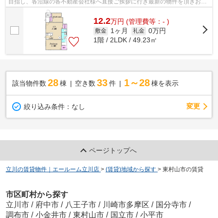
目指し、各沿線の各不動産会社様へ直接ご挨拶に行き最新の物件を頂きお客
様へ提供しております！最新の情報は...
12.2
万
円
(管理費等：- )
1ヶ月
0万円
敷金
礼金
1階 / 2LDK / 49.23㎡
28
33
1～28
該当物件数
棟
空き数
件
棟を表示
変更
絞り込み条件：
なし
ページトップへ
立川の賃貸物件｜エールーム立川店
>
(賃貸)地域から探す
>
東村山市の賃貸
市区町村から探す
立川市
/
府中市
/
八王子市
/
川崎市多摩区
/
国分寺市
/
調布市
/
小金井市
/
東村山市
/
国立市
/
小平市