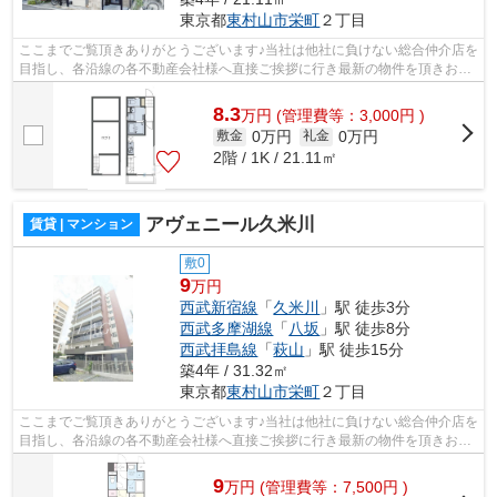
東京都
東村山市
栄町
２丁目
ここまでご覧頂きありがとうございます♪当社は他社に負けない総合仲介店を
目指し、各沿線の各不動産会社様へ直接ご挨拶に行き最新の物件を頂きお客
様へ提供しております！最新の情報は...
8.3
万
円
(管理費等：3,000円 )
0万円
0万円
敷金
礼金
2階 / 1K / 21.11㎡
アヴェニール久米川
賃貸 | マンション
敷0
9
万円
西武新宿線
「
久米川
」駅 徒歩3分
西武多摩湖線
「
八坂
」駅 徒歩8分
西武拝島線
「
萩山
」駅 徒歩15分
築4年 / 31.32㎡
東京都
東村山市
栄町
２丁目
ここまでご覧頂きありがとうございます♪当社は他社に負けない総合仲介店を
目指し、各沿線の各不動産会社様へ直接ご挨拶に行き最新の物件を頂きお客
様へ提供しております！最新の情報は...
9
万
円
(管理費等：7,500円 )