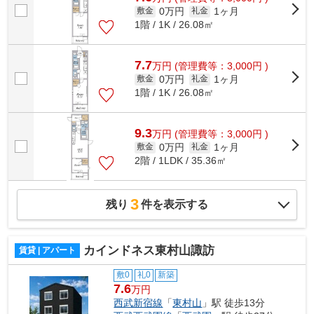
0万円
1ヶ月
敷金
礼金
1階 / 1K / 26.08㎡
7.7
万
円
(管理費等：3,000円 )
0万円
1ヶ月
敷金
礼金
1階 / 1K / 26.08㎡
9.3
万
円
(管理費等：3,000円 )
0万円
1ヶ月
敷金
礼金
2階 / 1LDK / 35.36㎡
3
残り
件を表示する
カインドネス東村山諏訪
賃貸 | アパート
敷0
礼0
新築
7.6
万円
西武新宿線
「
東村山
」駅 徒歩13分