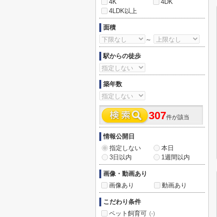
4K
4DK
4LDK以上
面積
～
駅からの徒歩
築年数
307
件が該当
情報公開日
指定しない
本日
3日以内
1週間以内
画像・動画あり
画像あり
動画あり
こだわり条件
ペット飼育可
(-)