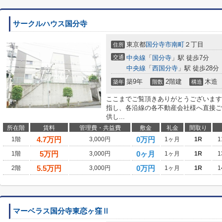
サークルハウス国分寺
東京都
国分寺市
南町
２丁目
住所
交通
中央線
「
国分寺
」駅 徒歩7分
中央線
「
西国分寺
」駅 徒歩28分
築9年
2階建
木造
築年
階数
構造
ここまでご覧頂きありがとうございます
指し、各沿線の各不動産会社様へ直接ご
供し...
所在階
賃料
管理費・共益費
敷金
礼金
間取り
4.7
万円
0万円
1階
3,000円
1ヶ月
1R
1
5
万円
0ヶ月
1階
3,000円
1ヶ月
1R
1
5.5
万円
0万円
2階
3,000円
1ヶ月
1R
1
マーベラス国分寺東恋ヶ窪Ⅱ