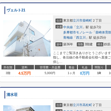
ヴェルト21
東京都
立川市
柴崎町
２丁目
住所
交通
中央線
「
立川
」駅 徒歩7分
多摩都市モノレール
「
柴崎体育
青梅線
「
西立川
」駅 徒歩25分
築36年
3階建
鉄筋
築年
階数
構造
ここまでご覧頂きありがとうございます
指し、各沿線の各不動産会社様へ直接ご
供し...
所在階
賃料
管理費・共益費
敷金
礼金
間取り
4.5
万円
0万円
3階
5,000円
1ヶ月
1R
1
清水荘
東京都
立川市
高松町
２丁目
住所