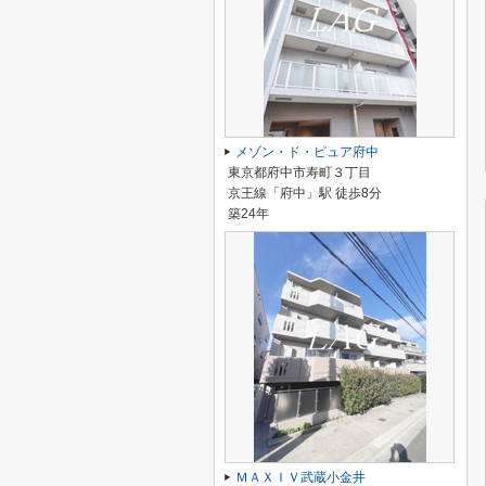
メゾン・ド・ピュア府中
東京都府中市寿町３丁目
京王線「府中」駅 徒歩8分
築24年
ＭＡＸＩＶ武蔵小金井