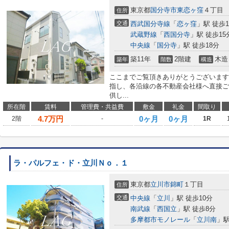
東京都
国分寺市
東恋ヶ窪
４丁目
住所
交通
西武国分寺線
「
恋ヶ窪
」駅 徒歩1
武蔵野線
「
西国分寺
」駅 徒歩15
中央線
「
国分寺
」駅 徒歩18分
築11年
2階建
木造
築年
階数
構造
ここまでご覧頂きありがとうございます
指し、各沿線の各不動産会社様へ直接ご
供し...
所在階
賃料
管理費・共益費
敷金
礼金
間取り
4.7
万円
0ヶ月
0ヶ月
2階
-
1R
ラ・パルフェ・ド・立川Ｎｏ．１
東京都
立川市
錦町
１丁目
住所
交通
中央線
「
立川
」駅 徒歩10分
南武線
「
西国立
」駅 徒歩8分
多摩都市モノレール
「
立川南
」駅