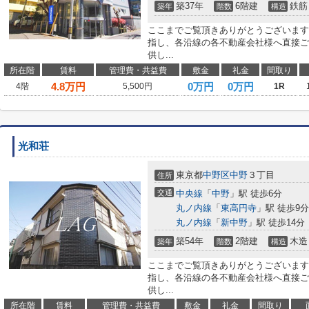
築37年
6階建
鉄筋
築年
階数
構造
ここまでご覧頂きありがとうございます
指し、各沿線の各不動産会社様へ直接ご
供し...
所在階
賃料
管理費・共益費
敷金
礼金
間取り
4.8
万円
0万円
0万円
4階
5,500円
1R
光和荘
東京都
中野区
中野
３丁目
住所
交通
中央線
「
中野
」駅 徒歩6分
丸ノ内線
「
東高円寺
」駅 徒歩9分
丸ノ内線
「
新中野
」駅 徒歩14分
築54年
2階建
木造
築年
階数
構造
ここまでご覧頂きありがとうございます
指し、各沿線の各不動産会社様へ直接ご
供し...
所在階
賃料
管理費・共益費
敷金
礼金
間取り