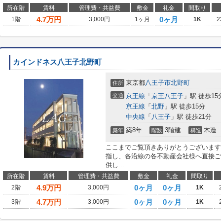
所在階
賃料
管理費・共益費
敷金
礼金
間取り
4.7
万円
0ヶ月
1階
3,000円
1ヶ月
1K
2
カインドネス八王子北野町
東京都
八王子市
北野町
住所
交通
京王線
「
京王八王子
」駅 徒歩15
京王線
「
北野
」駅 徒歩15分
中央線
「
八王子
」駅 徒歩21分
築8年
3階建
木造
築年
階数
構造
ここまでご覧頂きありがとうございます
指し、各沿線の各不動産会社様へ直接ご
供し...
所在階
賃料
管理費・共益費
敷金
礼金
間取り
4.9
万円
0ヶ月
0ヶ月
2階
3,000円
1K
4.7
万円
0ヶ月
0ヶ月
3階
3,000円
1K