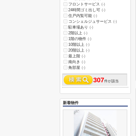
フロントサービス
(-)
24時間ゴミ出し可
(-)
住戸内覧可能
(-)
コンシェルジュサービス
(-)
駐車場あり
(-)
2階以上
(-)
1階の物件
(-)
10階以上
(-)
20階以上
(-)
最上階
(-)
南向き
(-)
角部屋
(-)
307
件が該当
新着物件