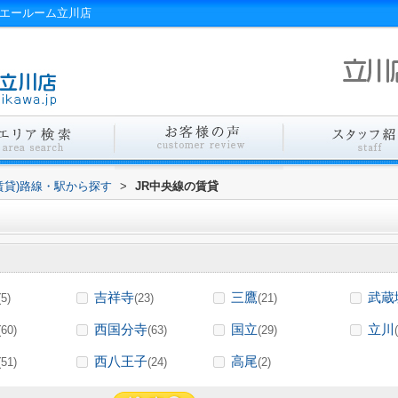
｜エールーム立川店
賃貸)路線・駅から探す
>
JR中央線の賃貸
吉祥寺
三鷹
武蔵
(5)
(23)
(21)
西国分寺
国立
立川
(60)
(63)
(29)
西八王子
高尾
(51)
(24)
(2)