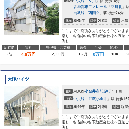
交通
中央線
「
立川
」駅 徒歩10分
多摩都市モノレール
「
立川北
」駅
南武線
「
西国立
」駅 徒歩24分
築45年
2階建
木造
築年
階数
構造
ここまでご覧頂きありがとうございます
指し、各沿線の各不動産会社様へ直接ご
供し...
所在階
賃料
管理費・共益費
敷金
礼金
間取り
4.6
万円
0万円
2階
2,000円
1ヶ月
1DK
2
大澤ハイツ
東京都
小金井市
前原町
４丁目
住所
交通
中央線
「
武蔵小金井
」駅 徒歩15
築44年
2階建
軽量
築年
階数
構造
ここまでご覧頂きありがとうございます
指し、各沿線の各不動産会社様へ直接ご
供し...