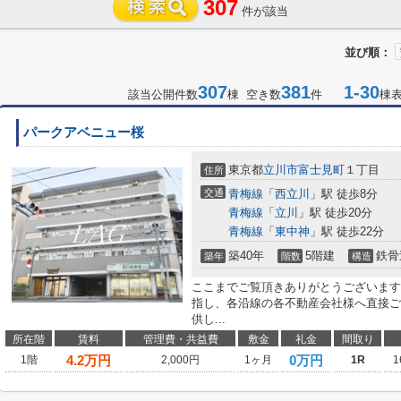
307
件が該当
並び順：
307
381
1-30
該当公開件数
棟 空き数
件
棟
パークアベニュー桜
東京都
立川市
富士見町
１丁目
住所
交通
青梅線
「
西立川
」駅 徒歩8分
青梅線
「
立川
」駅 徒歩20分
青梅線
「
東中神
」駅 徒歩22分
築40年
5階建
鉄骨
築年
階数
構造
ここまでご覧頂きありがとうございます
指し、各沿線の各不動産会社様へ直接ご
供し...
所在階
賃料
管理費・共益費
敷金
礼金
間取り
4.2
万円
0万円
1階
2,000円
1ヶ月
1R
1