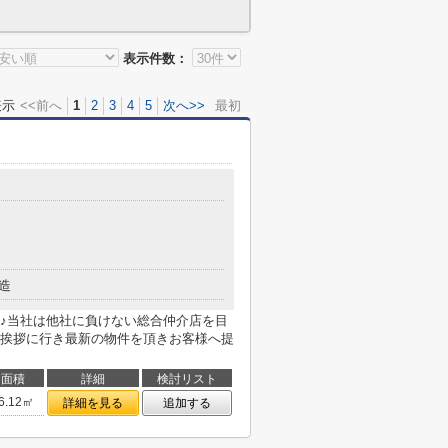
表示件数：
表示
<<前へ
1
2
3
4
5
次へ>>
最初
造
♪当社は他社に負けない総合仲介店を目
挨拶に行き最新の物件を頂きお客様へ提
面積
詳細
検討リスト
6.12㎡
詳細を見る
追加する