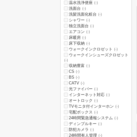
温水洗浄便座
(-)
洗面台
(-)
洗髪洗面化粧台
(-)
シャワー
(-)
独立洗面台
(-)
エアコン
(-)
床暖房
(-)
床下収納
(-)
ウォークインクロゼット
(-)
ウォークインシューズクロゼット
(-)
収納豊富
(-)
CS
(-)
BS
(-)
CATV
(-)
光ファイバー
(-)
インターネット対応
(-)
オートロック
(-)
TVモニタ付インターホン
(-)
宅配ボックス
(-)
24時間緊急通報システム
(-)
ディンプルキー
(-)
防犯カメラ
(-)
24時間有人管理
(-)