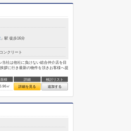
館
」駅 徒歩16分
コンクリート
♪当社は他社に負けない総合仲介店を目
挨拶に行き最新の物件を頂きお客様へ提
面積
詳細
検討リスト
6.96㎡
詳細を見る
追加する