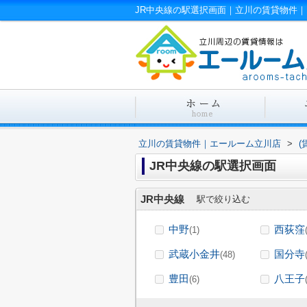
JR中央線の駅選択画面｜立川の賃貸物件
立川の賃貸物件｜エールーム立川店
>
(
JR中央線の駅選択画面
JR中央線
駅で絞り込む
中野
西荻窪
(1)
武蔵小金井
国分寺
(48)
豊田
八王子
(6)