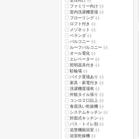
女性向け
(-)
ファミリー向け
(-)
室内洗濯機置場
(-)
フローリング
(-)
ロフト付き
(-)
メゾネット
(-)
ベランダ
(-)
バルコニー
(-)
ルーフバルコニー
(-)
オール電化
(-)
エレベーター
(-)
照明器具付き
(-)
駐輪場
(-)
バイク置場あり
(-)
家具・家電付き
(-)
洗濯機置場有
(-)
外観タイル張り
(-)
コンロ２口以上
(-)
食器洗い乾燥機
(-)
システムキッチン
(-)
対面式キッチン
(-)
バス・トイレ別
(-)
追焚機能浴室
(-)
浴室乾燥機
(-)