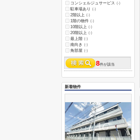
コンシェルジュサービス
(-)
駐車場あり
(-)
2階以上
(-)
1階の物件
(-)
10階以上
(-)
20階以上
(-)
最上階
(-)
南向き
(-)
角部屋
(-)
8
件が該当
新着物件