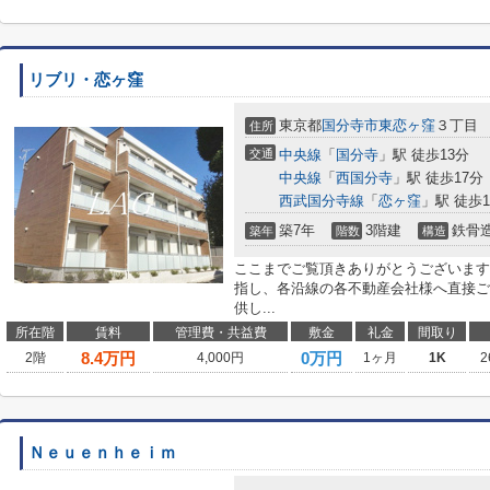
リブリ・恋ヶ窪
東京都
国分寺市
東恋ヶ窪
３丁目
住所
交通
中央線
「
国分寺
」駅 徒歩13分
中央線
「
西国分寺
」駅 徒歩17分
西武国分寺線
「
恋ヶ窪
」駅 徒歩1
築7年
3階建
鉄骨
築年
階数
構造
ここまでご覧頂きありがとうございます
指し、各沿線の各不動産会社様へ直接ご
供し...
所在階
賃料
管理費・共益費
敷金
礼金
間取り
8.4
万円
0万円
2階
4,000円
1ヶ月
1K
2
Ｎｅｕｅｎｈｅｉｍ