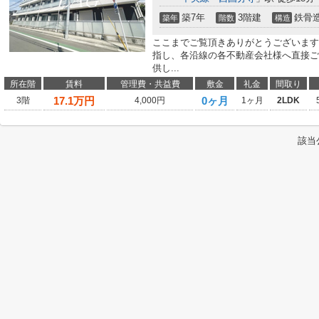
築7年
3階建
鉄骨
築年
階数
構造
ここまでご覧頂きありがとうございます
指し、各沿線の各不動産会社様へ直接ご
供し...
所在階
賃料
管理費・共益費
敷金
礼金
間取り
17.1
万円
0ヶ月
3階
4,000円
1ヶ月
2LDK
該当