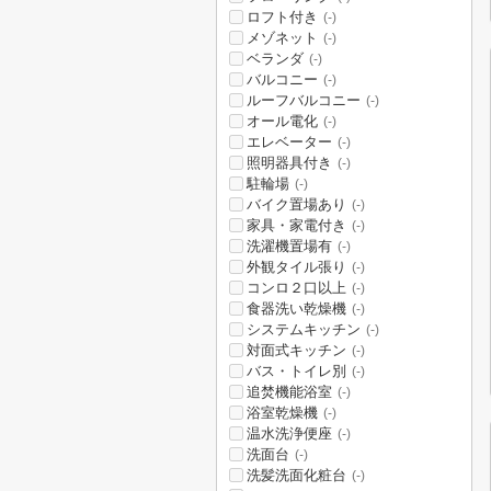
ロフト付き
(-)
メゾネット
(-)
ベランダ
(-)
バルコニー
(-)
ルーフバルコニー
(-)
オール電化
(-)
エレベーター
(-)
照明器具付き
(-)
駐輪場
(-)
バイク置場あり
(-)
家具・家電付き
(-)
洗濯機置場有
(-)
外観タイル張り
(-)
コンロ２口以上
(-)
食器洗い乾燥機
(-)
システムキッチン
(-)
対面式キッチン
(-)
バス・トイレ別
(-)
追焚機能浴室
(-)
浴室乾燥機
(-)
温水洗浄便座
(-)
洗面台
(-)
洗髪洗面化粧台
(-)