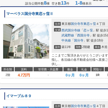
8
13
1-8
該当公開件数
棟 空き数
件
棟表示
マーベラス国分寺東恋ヶ窪Ⅱ
東京都
国分寺市
東恋ヶ窪
４丁目
住所
交通
西武国分寺線
「
恋ヶ窪
」駅 徒歩1
武蔵野線
「
西国分寺
」駅 徒歩15
中央線
「
国分寺
」駅 徒歩18分
築11年
2階建
木造
築年
階数
構造
ここまでご覧頂きありがとうございます
指し、各沿線の各不動産会社様へ直接ご
供し...
所在階
賃料
管理費・共益費
敷金
礼金
間取り
4.7
万円
0ヶ月
0ヶ月
2階
-
1R
イマーブル８９
東京都
国分寺市
東恋ヶ窪
４丁目
住所