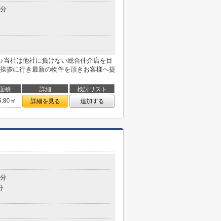
9分
♪当社は他社に負けない総合仲介店を目
挨拶に行き最新の物件を頂きお客様へ提
面積
詳細
検討リスト
6.80㎡
詳細を見る
追加する
5分
分