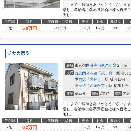
ここまでご覧頂きありがとうございます
指し、各沿線の各不動産会社様へ直接ご
供し...
所在階
賃料
管理費・共益費
敷金
礼金
間取り
5.8
万円
1階
2,000円
1ヶ月
1ヶ月
1K
2
チサカ第５
東京都
国分寺市
東恋ヶ窪
２丁目
住所
交通
西武国分寺線
「
恋ヶ窪
」駅 徒歩1
中央線
「
国分寺
」駅 徒歩18分
中央線
「
西国分寺
」駅 徒歩18分
築22年
2階建
木造
築年
階数
構造
ここまでご覧頂きありがとうございます
指し、各沿線の各不動産会社様へ直接ご
供し...
所在階
賃料
管理費・共益費
敷金
礼金
間取り
6.2
万円
2階
-
1ヶ月
1ヶ月
1K
2