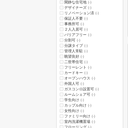
閑静な住宅地
(-)
デザイナーズ
(-)
リノベーション済
(-)
保証人不要
(-)
事務所可
(-)
２人入居可
(-)
バリアフリー
(-)
分割可
(-)
分譲タイプ
(-)
管理人常駐
(-)
眺望良好
(-)
二世帯住宅
(-)
フリーレント
(-)
カードキー
(-)
オープンハウス
(-)
外国人可
(-)
ガスコンロ設置可
(-)
ルームシェア可
(-)
学生向け
(-)
カップル向け
(-)
女性向け
(-)
ファミリー向け
(-)
室内洗濯機置場
(-)
フローリング
(-)