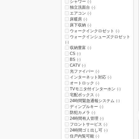
シャワー
(-)
独立洗面台
(-)
エアコン
(-)
床暖房
(-)
床下収納
(-)
ウォークインクロゼット
(-)
ウォークインシューズクロゼット
(-)
収納豊富
(-)
CS
(-)
BS
(-)
CATV
(-)
光ファイバー
(-)
インターネット対応
(-)
オートロック
(-)
TVモニタ付インターホン
(-)
宅配ボックス
(-)
24時間緊急通報システム
(-)
ディンプルキー
(-)
防犯カメラ
(-)
24時間有人管理
(-)
フロントサービス
(-)
24時間ゴミ出し可
(-)
住戸内覧可能
(-)