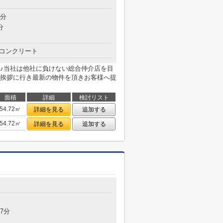
8分
分
コンクリート
♪当社は他社に負けない総合仲介店を目
挨拶に行き最新の物件を頂きお客様へ提
面積
詳細
検討リスト
54.72㎡
詳細を見る
追加する
54.72㎡
詳細を見る
追加する
7分