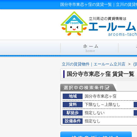
国分寺市東恋ヶ窪の賃貸一覧｜立川の賃貸
立川の賃貸物件｜エールーム立川店
>
(
国分寺市東恋ヶ窪 賃貸一覧
地域
国分寺市東恋ヶ窪
賃料
下限なし～上限なし
駅徒歩
指定しない
設備条件
指定なし