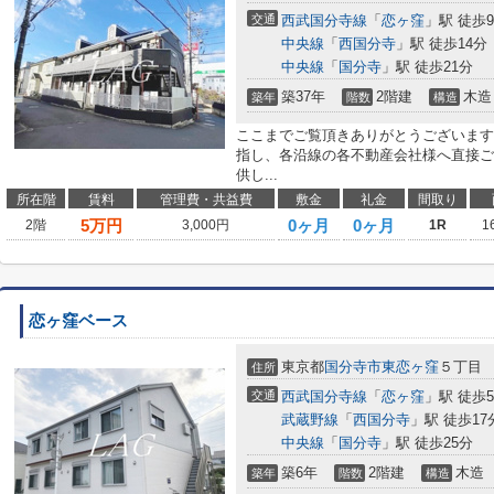
交通
西武国分寺線
「
恋ヶ窪
」駅 徒歩
中央線
「
西国分寺
」駅 徒歩14分
中央線
「
国分寺
」駅 徒歩21分
築37年
2階建
木造
築年
階数
構造
ここまでご覧頂きありがとうございます
指し、各沿線の各不動産会社様へ直接ご
供し...
所在階
賃料
管理費・共益費
敷金
礼金
間取り
5
万円
0ヶ月
0ヶ月
2階
3,000円
1R
1
恋ヶ窪ベース
東京都
国分寺市
東恋ヶ窪
５丁目
住所
交通
西武国分寺線
「
恋ヶ窪
」駅 徒歩
武蔵野線
「
西国分寺
」駅 徒歩17
中央線
「
国分寺
」駅 徒歩25分
築6年
2階建
木造
築年
階数
構造