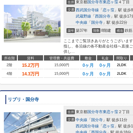
東京都
国分寺市
東恋ヶ窪
４丁目
住所
交通
西武国分寺線
「
恋ヶ窪
」駅 徒歩
武蔵野線
「
西国分寺
」駅 徒歩17
中央線
「
国分寺
」駅 徒歩22分
築37年
8階建
鉄筋
築年
階数
構造
ここまでご覧頂きありがとうございます
指し、各沿線の各不動産会社様へ直接ご
供し...
所在階
賃料
管理費・共益費
敷金
礼金
間取り
15.2
万円
0ヶ月
0ヶ月
2階
15,000円
2LDK
14.3
万円
0ヶ月
0ヶ月
4階
15,000円
2LDK
リブリ・国分寺
東京都
国分寺市
東恋ヶ窪
２丁目
住所
交通
中央線
「
国分寺
」駅 徒歩11分
西武国分寺線
「
恋ヶ窪
」駅 徒歩1
中央線
「
西国分寺
」駅 徒歩18分