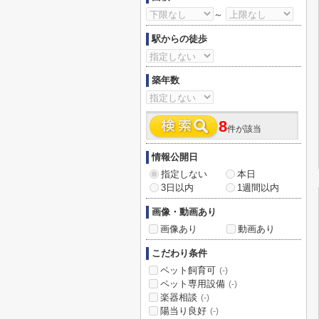
～
駅からの徒歩
築年数
8
件が該当
情報公開日
指定しない
本日
3日以内
1週間以内
画像・動画あり
画像あり
動画あり
こだわり条件
ペット飼育可
(-)
ペット専用設備
(-)
楽器相談
(-)
陽当り良好
(-)