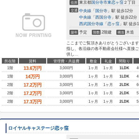
東京都
国分寺市
東恋ヶ窪
２丁目
住所
交通
中央線
「
国分寺
」駅 徒歩12分
中央線
「
西国分寺
」駅 徒歩22分
西武国分寺線
「
恋ヶ窪
」駅 徒歩1
予定
2階建
木造
築年
階数
構造
ここまでご覧頂きありがとうございます
指し、各沿線の各不動産会社様へ直接ご
供し...
所在階
賃料
管理費・共益費
敷金
礼金
間取り
13.6
万円
1階
3,000円
1ヶ月
1ヶ月
1LDK
4
14
万円
1階
3,000円
1ヶ月
1ヶ月
1LDK
4
17.2
万円
2階
3,000円
1ヶ月
1ヶ月
2LDK
6
17.2
万円
2階
3,000円
1ヶ月
1ヶ月
2LDK
5
17.3
万円
2階
3,000円
1ヶ月
1ヶ月
2LDK
5
ロイヤルキャステージ恋ヶ窪