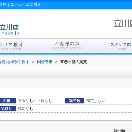
物件｜エールーム立川店
賃貸)地域から探す
>
国分寺市
>
東恋ヶ窪の賃貸
面積
下限なし～上限なし
築年数
指定しない
間取り
指定なし
並び順：