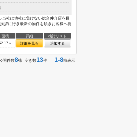
造
♪当社は他社に負けない総合仲介店を目
挨拶に行き最新の物件を頂きお客様へ提
面積
詳細
検討リスト
52.17㎡
詳細を見る
追加する
8
13
1-8
公開件数
棟 空き数
件
棟表示