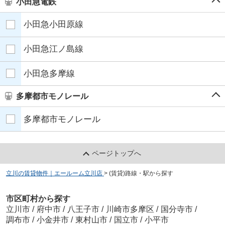
小田急電鉄
小田急小田原線
小田急江ノ島線
小田急多摩線
多摩都市モノレール
多摩都市モノレール
ページトップへ
立川の賃貸物件｜エールーム立川店
>
(賃貸)路線・駅から探す
市区町村から探す
立川市
/
府中市
/
八王子市
/
川崎市多摩区
/
国分寺市
/
調布市
/
小金井市
/
東村山市
/
国立市
/
小平市