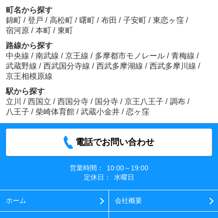
町名から探す
錦町
/
登戸
/
高松町
/
曙町
/
布田
/
子安町
/
東恋ヶ窪
/
宿河原
/
本町
/
東町
路線から探す
中央線
/
南武線
/
京王線
/
多摩都市モノレール
/
青梅線
/
武蔵野線
/
西武国分寺線
/
西武多摩湖線
/
西武多摩川線
/
京王相模原線
駅から探す
立川
/
西国立
/
西国分寺
/
国分寺
/
京王八王子
/
調布
/
八王子
/
柴崎体育館
/
武蔵小金井
/
恋ヶ窪
電話でお問い合わせ
営業時間：
10:00～19:00
定休日：
水曜日
ホーム
会社概要