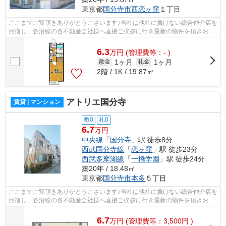
東京都
国分寺市
西恋ヶ窪
１丁目
ここまでご覧頂きありがとうございます♪当社は他社に負けない総合仲介店を
目指し、各沿線の各不動産会社様へ直接ご挨拶に行き最新の物件を頂きお客
様へ提供しております！最新の情報は...
6.3
万
円
(管理費等：- )
1ヶ月
1ヶ月
敷金
礼金
2階 / 1K / 19.87㎡
アトリエ国分寺
賃貸 | マンション
敷0
礼0
6.7
万円
中央線
「
国分寺
」駅 徒歩8分
西武国分寺線
「
恋ヶ窪
」駅 徒歩23分
西武多摩湖線
「
一橋学園
」駅 徒歩24分
築20年 / 18.48㎡
東京都
国分寺市
本多
５丁目
ここまでご覧頂きありがとうございます♪当社は他社に負けない総合仲介店を
目指し、各沿線の各不動産会社様へ直接ご挨拶に行き最新の物件を頂きお客
様へ提供しております！最新の情報は...
6.7
万
円
(管理費等：3,500円 )