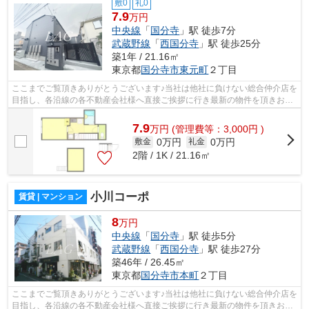
敷0
礼0
7.9
万円
中央線
「
国分寺
」駅 徒歩7分
武蔵野線
「
西国分寺
」駅 徒歩25分
築1年 / 21.16㎡
東京都
国分寺市
東元町
２丁目
ここまでご覧頂きありがとうございます♪当社は他社に負けない総合仲介店を
目指し、各沿線の各不動産会社様へ直接ご挨拶に行き最新の物件を頂きお客
様へ提供しております！最新の情報は...
7.9
万
円
(管理費等：3,000円 )
0万円
0万円
敷金
礼金
2階 / 1K / 21.16㎡
小川コーポ
賃貸 | マンション
8
万円
中央線
「
国分寺
」駅 徒歩5分
武蔵野線
「
西国分寺
」駅 徒歩27分
築46年 / 26.45㎡
東京都
国分寺市
本町
２丁目
ここまでご覧頂きありがとうございます♪当社は他社に負けない総合仲介店を
目指し、各沿線の各不動産会社様へ直接ご挨拶に行き最新の物件を頂きお客