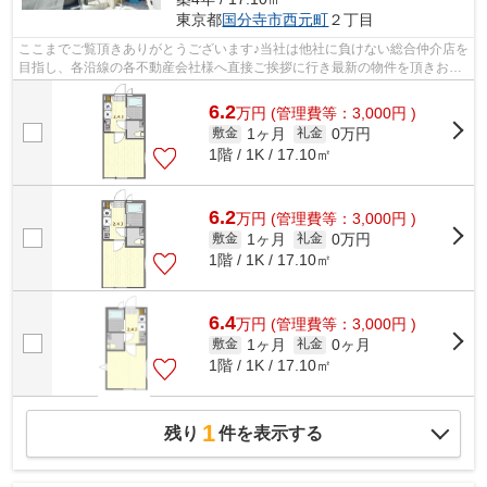
東京都
国分寺市
西元町
２丁目
ここまでご覧頂きありがとうございます♪当社は他社に負けない総合仲介店を
目指し、各沿線の各不動産会社様へ直接ご挨拶に行き最新の物件を頂きお客
様へ提供しております！最新の情報は...
6.2
万
円
(管理費等：3,000円 )
1ヶ月
0万円
敷金
礼金
1階 / 1K / 17.10㎡
6.2
万
円
(管理費等：3,000円 )
1ヶ月
0万円
敷金
礼金
1階 / 1K / 17.10㎡
6.4
万
円
(管理費等：3,000円 )
1ヶ月
0ヶ月
敷金
礼金
1階 / 1K / 17.10㎡
1
残り
件を表示する