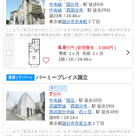
中央線
「
国分寺
」駅 徒歩6分
中央線
「
西国分寺
」駅 徒歩29分
築23年 / 24.46㎡
東京都
国分寺市
本町
２丁目
ここまでご覧頂きありがとうございます♪当社は他社に負けない総合仲介店を
目指し、各沿線の各不動産会社様へ直接ご挨拶に行き最新の物件を頂きお客
様へ提供しております！最新の情報は...
6.9
万
円
(管理費等：3,000円 )
1ヶ月
1ヶ月
敷金
礼金
1階 / 1K / 24.46㎡
バーミープレイス国立
賃貸 | アパート
敷0
礼0
7
万円
中央線
「
国立
」駅 徒歩10分
武蔵野線
「
西国分寺
」駅 徒歩19分
西武国分寺線
「
恋ヶ窪
」駅 徒歩18分
築9年 / 19.14㎡
東京都
国分寺市
富士本
１丁目
ここまでご覧頂きありがとうございます♪当社は他社に負けない総合仲介店を