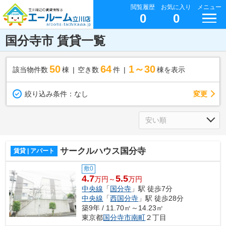
閲覧履歴
お気に入り
メニュー
0
0
国分寺市 賃貸一覧
50
64
1～30
該当物件数
棟
空き数
件
棟を表示
変更
絞り込み条件：
なし
サークルハウス国分寺
賃貸 | アパート
敷0
4.7
5.5
万円～
万円
中央線
「
国分寺
」駅 徒歩7分
中央線
「
西国分寺
」駅 徒歩28分
築9年 / 11.70㎡～14.23㎡
東京都
国分寺市
南町
２丁目