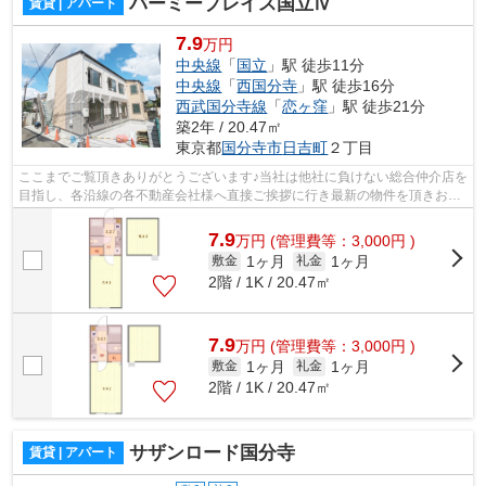
バーミープレイス国立Ⅳ
賃貸 | アパート
7.9
万円
中央線
「
国立
」駅 徒歩11分
中央線
「
西国分寺
」駅 徒歩16分
西武国分寺線
「
恋ヶ窪
」駅 徒歩21分
築2年 / 20.47㎡
東京都
国分寺市
日吉町
２丁目
ここまでご覧頂きありがとうございます♪当社は他社に負けない総合仲介店を
目指し、各沿線の各不動産会社様へ直接ご挨拶に行き最新の物件を頂きお客
様へ提供しております！最新の情報は...
7.9
万
円
(管理費等：3,000円 )
1ヶ月
1ヶ月
敷金
礼金
2階 / 1K / 20.47㎡
7.9
万
円
(管理費等：3,000円 )
1ヶ月
1ヶ月
敷金
礼金
2階 / 1K / 20.47㎡
サザンロード国分寺
賃貸 | アパート