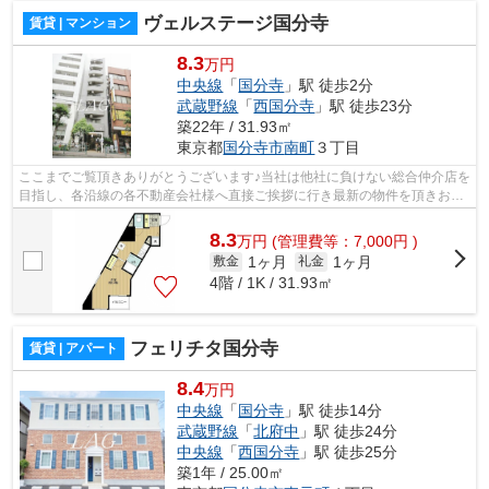
ヴェルステージ国分寺
賃貸 | マンション
8.3
万円
中央線
「
国分寺
」駅 徒歩2分
武蔵野線
「
西国分寺
」駅 徒歩23分
築22年 / 31.93㎡
東京都
国分寺市
南町
３丁目
ここまでご覧頂きありがとうございます♪当社は他社に負けない総合仲介店を
目指し、各沿線の各不動産会社様へ直接ご挨拶に行き最新の物件を頂きお客
様へ提供しております！最新の情報は...
8.3
万
円
(管理費等：7,000円 )
1ヶ月
1ヶ月
敷金
礼金
4階 / 1K / 31.93㎡
フェリチタ国分寺
賃貸 | アパート
8.4
万円
中央線
「
国分寺
」駅 徒歩14分
武蔵野線
「
北府中
」駅 徒歩24分
中央線
「
西国分寺
」駅 徒歩25分
築1年 / 25.00㎡