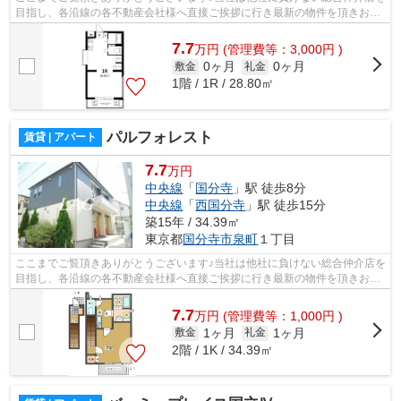
目指し、各沿線の各不動産会社様へ直接ご挨拶に行き最新の物件を頂きお客
様へ提供しております！最新の情報は...
7.7
万
円
(管理費等：3,000円 )
0ヶ月
0ヶ月
敷金
礼金
1階 / 1R / 28.80㎡
パルフォレスト
賃貸 | アパート
7.7
万円
中央線
「
国分寺
」駅 徒歩8分
中央線
「
西国分寺
」駅 徒歩15分
築15年 / 34.39㎡
東京都
国分寺市
泉町
１丁目
ここまでご覧頂きありがとうございます♪当社は他社に負けない総合仲介店を
目指し、各沿線の各不動産会社様へ直接ご挨拶に行き最新の物件を頂きお客
様へ提供しております！最新の情報は...
7.7
万
円
(管理費等：1,000円 )
1ヶ月
1ヶ月
敷金
礼金
2階 / 1K / 34.39㎡