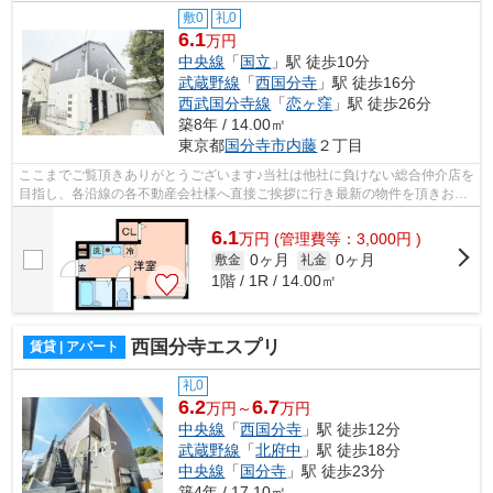
敷0
礼0
6.1
万円
中央線
「
国立
」駅 徒歩10分
武蔵野線
「
西国分寺
」駅 徒歩16分
西武国分寺線
「
恋ヶ窪
」駅 徒歩26分
築8年 / 14.00㎡
東京都
国分寺市
内藤
２丁目
ここまでご覧頂きありがとうございます♪当社は他社に負けない総合仲介店を
目指し、各沿線の各不動産会社様へ直接ご挨拶に行き最新の物件を頂きお客
様へ提供しております！最新の情報は...
6.1
万
円
(管理費等：3,000円 )
0ヶ月
0ヶ月
敷金
礼金
1階 / 1R / 14.00㎡
西国分寺エスプリ
賃貸 | アパート
礼0
6.2
6.7
万円～
万円
中央線
「
西国分寺
」駅 徒歩12分
武蔵野線
「
北府中
」駅 徒歩18分
中央線
「
国分寺
」駅 徒歩23分
築4年 / 17.10㎡