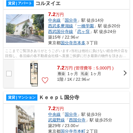
コルヌイエ
賃貸 | アパート
7.2
万円
中央線
「
国分寺
」駅 徒歩14分
西武多摩湖線
「
一橋学園
」駅 徒歩20分
西武国分寺線
「
恋ヶ窪
」駅 徒歩24分
築15年 / 22.96㎡
東京都
国分寺市
本多
３丁目
ここまでご覧頂きありがとうございます♪当社は他社に負けない総合仲介店を
目指し、各沿線の各不動産会社様へ直接ご挨拶に行き最新の物件を頂きお客
様へ提供しております！最新の情報は...
7.2
万
円
(管理費等：5,000円 )
1ヶ月
1ヶ月
敷金
礼金
1階 / 1K / 22.96㎡
ＫｅｅｐＬ国分寺
賃貸 | マンション
7.2
万円
中央線
「
国分寺
」駅 徒歩3分
武蔵野線
「
西国分寺
」駅 徒歩25分
築29年 / 23.00㎡
東京都
国分寺市
本町
２丁目