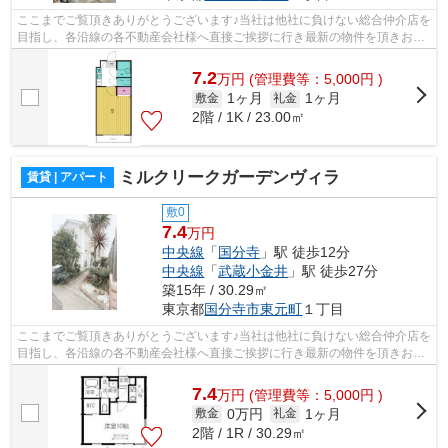
ここまでご覧頂きありがとうございます♪当社は他社に負けない総合仲介店を
目指し、各沿線の各不動産会社様へ直接ご挨拶に行き最新の物件を頂きお客
様へ提供しております！最新の情報は...
7.2
万
円
(管理費等：5,000円 )
1ヶ月
1ヶ月
敷金
礼金
2階 / 1K / 23.00㎡
ミルクリークガーデンヴィラ
賃貸 | アパート
敷0
7.4
万円
中央線
「
国分寺
」駅 徒歩12分
中央線
「
武蔵小金井
」駅 徒歩27分
築15年 / 30.29㎡
東京都
国分寺市
東元町
１丁目
ここまでご覧頂きありがとうございます♪当社は他社に負けない総合仲介店を
目指し、各沿線の各不動産会社様へ直接ご挨拶に行き最新の物件を頂きお客
様へ提供しております！最新の情報は...
7.4
万
円
(管理費等：5,000円 )
0万円
1ヶ月
敷金
礼金
2階 / 1R / 30.29㎡