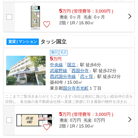
様へ提供しております！最新の情報は...
5
万
円
(管理費等：3,000円 )
0ヶ月
0ヶ月
敷金
礼金
2階 / 1R / 16.80㎡
タッシ国立
賃貸 | マンション
敷0
礼0
5
万円
中央線
「
国立
」駅 徒歩6分
武蔵野線
「
西国分寺
」駅 徒歩22分
西武国分寺線
「
恋ヶ窪
」駅 徒歩22分
築40年 / 15.00㎡
東京都
国分寺市
光町
１丁目
ここまでご覧頂きありがとうございます♪当社は他社に負けない総合仲介店を
目指し、各沿線の各不動産会社様へ直接ご挨拶に行き最新の物件を頂きお客
様へ提供しております！最新の情報は...
5
万
円
(管理費等：3,000円 )
0万円
0万円
敷金
礼金
2階 / 1R / 15.00㎡