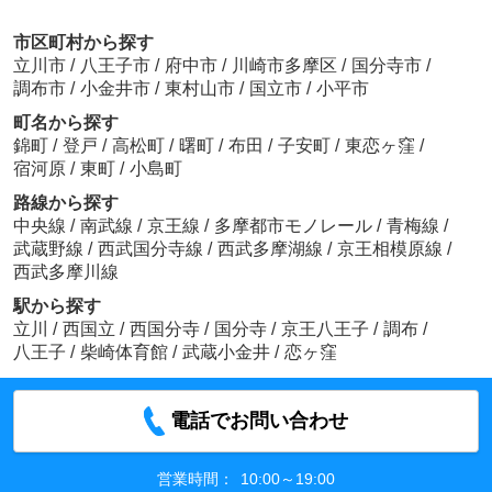
市区町村から探す
立川市
/
八王子市
/
府中市
/
川崎市多摩区
/
国分寺市
/
調布市
/
小金井市
/
東村山市
/
国立市
/
小平市
町名から探す
錦町
/
登戸
/
高松町
/
曙町
/
布田
/
子安町
/
東恋ヶ窪
/
宿河原
/
東町
/
小島町
路線から探す
中央線
/
南武線
/
京王線
/
多摩都市モノレール
/
青梅線
/
武蔵野線
/
西武国分寺線
/
西武多摩湖線
/
京王相模原線
/
西武多摩川線
駅から探す
立川
/
西国立
/
西国分寺
/
国分寺
/
京王八王子
/
調布
/
八王子
/
柴崎体育館
/
武蔵小金井
/
恋ヶ窪
電話でお問い合わせ
営業時間：
10:00～19:00