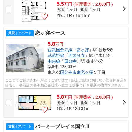
5.5
万
円
(管理費等：2,000円 )
1ヶ月
1ヶ月
敷金
礼金
2階 / 1R / 15.45㎡
恋ヶ窪ベース
賃貸 | アパート
5.8
万円
西武国分寺線
「
恋ヶ窪
」駅 徒歩5分
武蔵野線
「
西国分寺
」駅 徒歩17分
中央線
「
国分寺
」駅 徒歩25分
築6年 / 23.31㎡
東京都
国分寺市
東恋ヶ窪
５丁目
ここまでご覧頂きありがとうございます♪当社は他社に負けない総合仲介店を
目指し、各沿線の各不動産会社様へ直接ご挨拶に行き最新の物件を頂きお客
様へ提供しております！最新の情報は...
5.8
万
円
(管理費等：2,000円 )
1ヶ月
1ヶ月
敷金
礼金
1階 / 1K / 23.31㎡
バーミープレイス国立Ⅱ
賃貸 | アパート