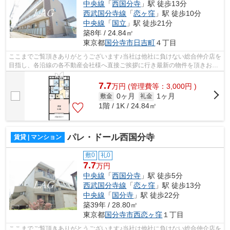
中央線
「
西国分寺
」駅 徒歩13分
西武国分寺線
「
恋ヶ窪
」駅 徒歩10分
中央線
「
国立
」駅 徒歩21分
築8年 / 24.84㎡
東京都
国分寺市
日吉町
４丁目
ここまでご覧頂きありがとうございます♪当社は他社に負けない総合仲介店を
目指し、各沿線の各不動産会社様へ直接ご挨拶に行き最新の物件を頂きお客
様へ提供しております！最新の情報は...
7.7
万
円
(管理費等：3,000円 )
0ヶ月
1ヶ月
敷金
礼金
1階 / 1K / 24.84㎡
パレ・ドール西国分寺
賃貸 | マンション
敷0
礼0
7.7
万円
中央線
「
西国分寺
」駅 徒歩5分
西武国分寺線
「
恋ヶ窪
」駅 徒歩13分
中央線
「
国分寺
」駅 徒歩22分
築39年 / 28.80㎡
東京都
国分寺市
西恋ヶ窪
１丁目
ここまでご覧頂きありがとうございます♪当社は他社に負けない総合仲介店を