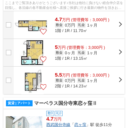
ここまでご覧頂きありがとうございます♪当社は他社に負けない総合仲介店を
目指し、各沿線の各不動産会社様へ直接ご挨拶に行き最新の物件を頂きお客
様へ提供しております！最新の情報は...
4.7
万
円
(管理費等：3,000円 )
0万円
1ヶ月
敷金
礼金
1階 / 1R / 11.70㎡
5
万
円
(管理費等：3,000円 )
0ヶ月
1ヶ月
敷金
礼金
1階 / 1R / 13.15㎡
5.5
万
円
(管理費等：3,000円 )
0万円
1ヶ月
敷金
礼金
2階 / 1R / 14.23㎡
マーベラス国分寺東恋ヶ窪Ⅱ
賃貸 | アパート
敷0
礼0
4.7
万円
西武国分寺線
「
恋ヶ窪
」駅 徒歩11分