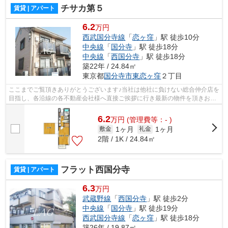
チサカ第５
賃貸 | アパート
6.2
万円
西武国分寺線
「
恋ヶ窪
」駅 徒歩10分
中央線
「
国分寺
」駅 徒歩18分
中央線
「
西国分寺
」駅 徒歩18分
築22年 / 24.84㎡
東京都
国分寺市
東恋ヶ窪
２丁目
ここまでご覧頂きありがとうございます♪当社は他社に負けない総合仲介店を
目指し、各沿線の各不動産会社様へ直接ご挨拶に行き最新の物件を頂きお客
様へ提供しております！最新の情報は...
6.2
万
円
(管理費等：- )
1ヶ月
1ヶ月
敷金
礼金
2階 / 1K / 24.84㎡
フラット西国分寺
賃貸 | アパート
6.3
万円
武蔵野線
「
西国分寺
」駅 徒歩2分
中央線
「
国分寺
」駅 徒歩19分
西武国分寺線
「
恋ヶ窪
」駅 徒歩18分
築26年 / 19.87㎡