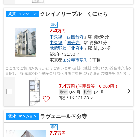
クレイノリーブル くにたち
賃貸 | マンション
敷0
7.4
万円
中央線
「
西国分寺
」駅 徒歩8分
中央線
「
国分寺
」駅 徒歩21分
武蔵野線
「
北府中
」駅 徒歩24分
築6年 / 21.33㎡
東京都
国分寺市
泉町
３丁目
ここまでご覧頂きありがとうございます♪当社は他社に負けない総合仲介店を
目指し、各沿線の各不動産会社様へ直接ご挨拶に行き最新の物件を頂きお客
様へ提供しております！最新の情報は...
7.4
万
円
(管理費等：6,000円 )
0ヶ月
1ヶ月
敷金
礼金
3階 / 1K / 21.33㎡
ラヴェニール国分寺
賃貸 | マンション
敷0
7.7
万円