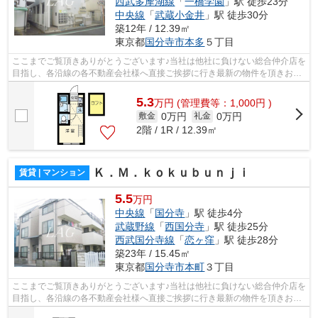
西武多摩湖線
「
一橋学園
」駅 徒歩23分
中央線
「
武蔵小金井
」駅 徒歩30分
築12年 / 12.39㎡
東京都
国分寺市
本多
５丁目
ここまでご覧頂きありがとうございます♪当社は他社に負けない総合仲介店を
目指し、各沿線の各不動産会社様へ直接ご挨拶に行き最新の物件を頂きお客
様へ提供しております！最新の情報は...
5.3
万
円
(管理費等：1,000円 )
0万円
0万円
敷金
礼金
2階 / 1R / 12.39㎡
Ｋ．Ｍ．ｋｏｋｕｂｕｎｊｉ
賃貸 | マンション
5.5
万円
中央線
「
国分寺
」駅 徒歩4分
武蔵野線
「
西国分寺
」駅 徒歩25分
西武国分寺線
「
恋ヶ窪
」駅 徒歩28分
築23年 / 15.45㎡
東京都
国分寺市
本町
３丁目
ここまでご覧頂きありがとうございます♪当社は他社に負けない総合仲介店を
目指し、各沿線の各不動産会社様へ直接ご挨拶に行き最新の物件を頂きお客
様へ提供しております！最新の情報は...