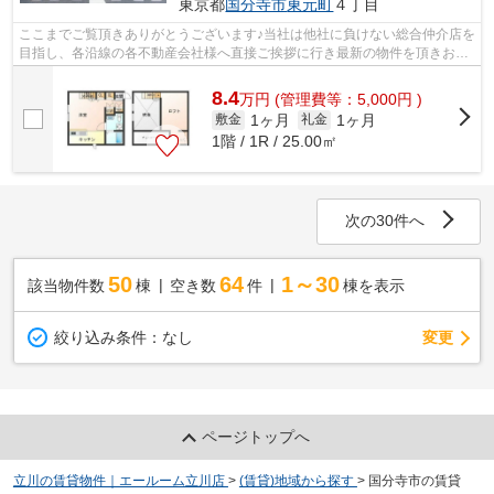
東京都
国分寺市
東元町
４丁目
ここまでご覧頂きありがとうございます♪当社は他社に負けない総合仲介店を
目指し、各沿線の各不動産会社様へ直接ご挨拶に行き最新の物件を頂きお客
様へ提供しております！最新の情報は...
8.4
万
円
(管理費等：5,000円 )
1ヶ月
1ヶ月
敷金
礼金
1階 / 1R / 25.00㎡
次の30件へ
50
64
1～30
該当物件数
棟
空き数
件
棟を表示
変更
絞り込み条件：
なし
ページトップへ
立川の賃貸物件｜エールーム立川店
>
(賃貸)地域から探す
>
国分寺市の賃貸