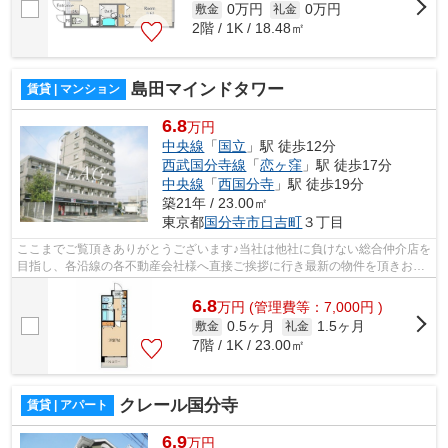
0万円
0万円
敷金
礼金
2階 / 1K / 18.48㎡
島田マインドタワー
賃貸 | マンション
6.8
万円
中央線
「
国立
」駅 徒歩12分
西武国分寺線
「
恋ヶ窪
」駅 徒歩17分
中央線
「
西国分寺
」駅 徒歩19分
築21年 / 23.00㎡
東京都
国分寺市
日吉町
３丁目
ここまでご覧頂きありがとうございます♪当社は他社に負けない総合仲介店を
目指し、各沿線の各不動産会社様へ直接ご挨拶に行き最新の物件を頂きお客
様へ提供しております！最新の情報は...
6.8
万
円
(管理費等：7,000円 )
0.5ヶ月
1.5ヶ月
敷金
礼金
7階 / 1K / 23.00㎡
クレール国分寺
賃貸 | アパート
6.9
万円