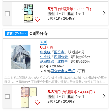
様へ提供しております！最新の情報は...
8
万
円
(管理費等：2,000円 )
1ヶ月
1ヶ月
敷金
礼金
3階 / 1K / 26.45㎡
CS国分寺
賃貸 | アパート
礼0
8.3
万円
中央線
「
国分寺
」駅 徒歩8分
中央線
「
西国分寺
」駅 徒歩23分
武蔵野線
「
北府中
」駅 徒歩30分
築4年 / 20.66㎡
東京都
国分寺市
東元町
３丁目
ここまでご覧頂きありがとうございます♪当社は他社に負けない総合仲介店を
目指し、各沿線の各不動産会社様へ直接ご挨拶に行き最新の物件を頂きお客
様へ提供しております！最新の情報は...
8.3
万
円
(管理費等：4,000円 )
1ヶ月
0ヶ月
敷金
礼金
2階 / 1K / 20.66㎡