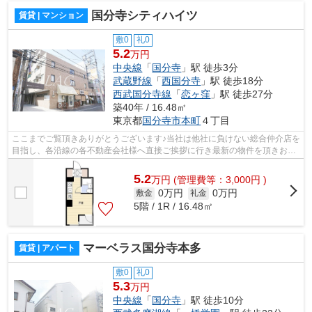
国分寺シティハイツ
賃貸 | マンション
敷0
礼0
5.2
万円
中央線
「
国分寺
」駅 徒歩3分
武蔵野線
「
西国分寺
」駅 徒歩18分
西武国分寺線
「
恋ヶ窪
」駅 徒歩27分
築40年 / 16.48㎡
東京都
国分寺市
本町
４丁目
ここまでご覧頂きありがとうございます♪当社は他社に負けない総合仲介店を
目指し、各沿線の各不動産会社様へ直接ご挨拶に行き最新の物件を頂きお客
様へ提供しております！最新の情報は...
5.2
万
円
(管理費等：3,000円 )
0万円
0万円
敷金
礼金
5階 / 1R / 16.48㎡
マーベラス国分寺本多
賃貸 | アパート
敷0
礼0
5.3
万円
中央線
「
国分寺
」駅 徒歩10分