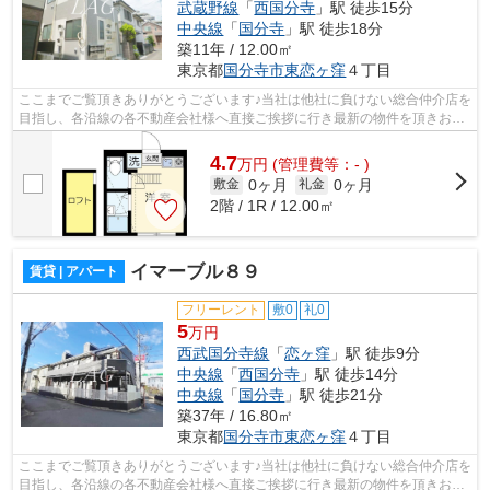
武蔵野線
「
西国分寺
」駅 徒歩15分
中央線
「
国分寺
」駅 徒歩18分
築11年 / 12.00㎡
東京都
国分寺市
東恋ヶ窪
４丁目
ここまでご覧頂きありがとうございます♪当社は他社に負けない総合仲介店を
目指し、各沿線の各不動産会社様へ直接ご挨拶に行き最新の物件を頂きお客
様へ提供しております！最新の情報は...
4.7
万
円
(管理費等：- )
0ヶ月
0ヶ月
敷金
礼金
2階 / 1R / 12.00㎡
イマーブル８９
賃貸 | アパート
フリーレント
敷0
礼0
5
万円
西武国分寺線
「
恋ヶ窪
」駅 徒歩9分
中央線
「
西国分寺
」駅 徒歩14分
中央線
「
国分寺
」駅 徒歩21分
築37年 / 16.80㎡
東京都
国分寺市
東恋ヶ窪
４丁目
ここまでご覧頂きありがとうございます♪当社は他社に負けない総合仲介店を
目指し、各沿線の各不動産会社様へ直接ご挨拶に行き最新の物件を頂きお客