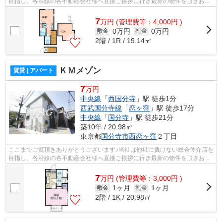
目指し、各沿線の各不動産会社様へ直接ご挨拶に行き最新の物件を頂きお客
様へ提供しております！最新の情報は...
7
万
円
(管理費等：4,000円 )
0万円
0万円
敷金
礼金
2階 / 1R / 19.14㎡
ＫＭメゾン
賃貸 | アパート
7
万円
中央線
「
西国分寺
」駅 徒歩1分
西武国分寺線
「
恋ヶ窪
」駅 徒歩17分
中央線
「
国分寺
」駅 徒歩21分
築10年 / 20.98㎡
東京都
国分寺市
西恋ヶ窪
２丁目
ここまでご覧頂きありがとうございます♪当社は他社に負けない総合仲介店を
目指し、各沿線の各不動産会社様へ直接ご挨拶に行き最新の物件を頂きお客
様へ提供しております！最新の情報は...
7
万
円
(管理費等：3,000円 )
1ヶ月
1ヶ月
敷金
礼金
2階 / 1K / 20.98㎡