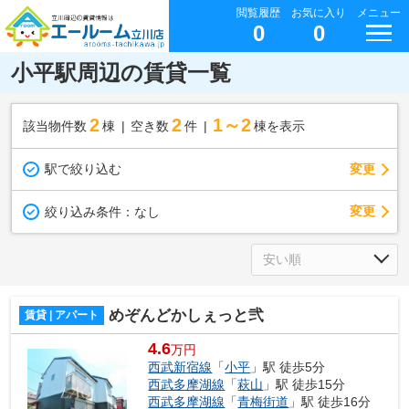
閲覧履歴
お気に入り
メニュー
0
0
小平駅周辺の賃貸一覧
2
2
1～2
該当物件数
棟
空き数
件
棟を表示
駅で絞り込む
変更
変更
絞り込み条件：
なし
めぞんどかしぇっと弐
賃貸 | アパート
4.6
万円
西武新宿線
「
小平
」駅 徒歩5分
西武多摩湖線
「
萩山
」駅 徒歩15分
西武多摩湖線
「
青梅街道
」駅 徒歩16分