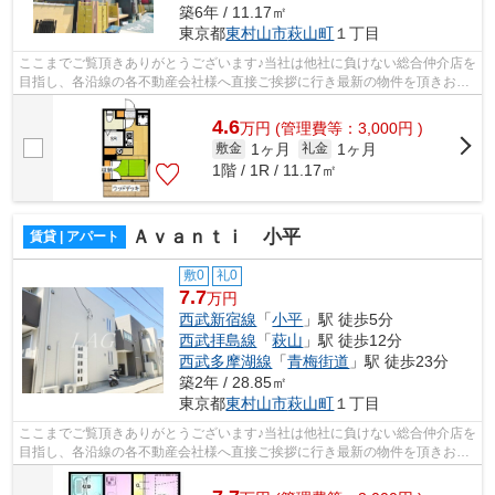
築6年 / 11.17㎡
東京都
東村山市
萩山町
１丁目
ここまでご覧頂きありがとうございます♪当社は他社に負けない総合仲介店を
目指し、各沿線の各不動産会社様へ直接ご挨拶に行き最新の物件を頂きお客
様へ提供しております！最新の情報は...
4.6
万
円
(管理費等：3,000円 )
1ヶ月
1ヶ月
敷金
礼金
1階 / 1R / 11.17㎡
Ａｖａｎｔｉ 小平
賃貸 | アパート
敷0
礼0
7.7
万円
西武新宿線
「
小平
」駅 徒歩5分
西武拝島線
「
萩山
」駅 徒歩12分
西武多摩湖線
「
青梅街道
」駅 徒歩23分
築2年 / 28.85㎡
東京都
東村山市
萩山町
１丁目
ここまでご覧頂きありがとうございます♪当社は他社に負けない総合仲介店を
目指し、各沿線の各不動産会社様へ直接ご挨拶に行き最新の物件を頂きお客
様へ提供しております！最新の情報は...