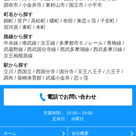
調布市
/
小金井市
/
東村山市
/
国立市
/
小平市
町名から探す
錦町
/
登戸
/
高松町
/
曙町
/
布田
/
東恋ヶ窪
/
子安町
/
宿河原
/
東町
/
本町
路線から探す
中央線
/
南武線
/
京王線
/
多摩都市モノレール
/
青梅線
/
武蔵野線
/
西武国分寺線
/
西武多摩湖線
/
西武多摩川線
/
京王相模原線
駅から探す
立川
/
西国立
/
西国分寺
/
国分寺
/
京王八王子
/
八王子
/
調布
/
柴崎体育館
/
武蔵小金井
/
恋ヶ窪
電話でお問い合わせ
営業時間：
10:00～19:00
定休日：
水曜日
ホーム
会社概要