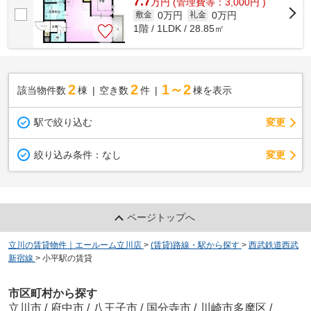
7.7
万
円
(管理費等：3,000円 )
0万円
0万円
敷金
礼金
1階 / 1LDK / 28.85㎡
2
2
1～2
該当物件数
棟
空き数
件
棟を表示
駅で絞り込む
変更
変更
絞り込み条件：
なし
ページトップへ
立川の賃貸物件｜エールーム立川店
>
(賃貸)路線・駅から探す
>
西武鉄道西武
新宿線
>
小平駅の賃貸
市区町村から探す
立川市
/
府中市
/
八王子市
/
国分寺市
/
川崎市多摩区
/