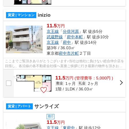
inizio
賃貸 | マンション
11.5
万円
京王線
「
分倍河原
」駅 徒歩5分
武蔵野線
「
府中本町
」駅 徒歩10分
京王線
「
府中
」駅 徒歩14分
築3年 / 36.03㎡
東京都
府中市
片町
２丁目
ここまでご覧頂きありがとうございます♪当社は他社に負けない総合仲介店を
目指し、各沿線の各不動産会社様へ直接ご挨拶に行き最新の物件を頂きお客
様へ提供しております！最新の情報は...
11.5
万
円
(管理費等：5,000円 )
1ヶ月
2ヶ月
敷金
礼金
1階 / 1LDK / 36.03㎡
サンライズ
賃貸 | アパート
敷0
11.5
万円
京王線
「
東府中
」駅 徒歩12分