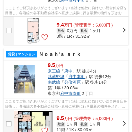
ここまでご覧頂きありがとうございます♪当社は他社に負けない総合仲介店を
目指し、各沿線の各不動産会社様へ直接ご挨拶に行き最新の物件を頂きお客
様へ提供しております！最新の情報は...
9.4
万
円
(管理費等：5,000円 )
0万円
1ヶ月
敷金
礼金
3階 / 1R / 31.92㎡
Ｎｏａｈ'ｓ ａｒｋ
賃貸 | マンション
9.5
万円
京王線
「
府中
」駅 徒歩4分
武蔵野線
「
府中本町
」駅 徒歩12分
南武線
「
分倍河原
」駅 徒歩14分
築11年 / 30.03㎡
東京都
府中市
寿町
２丁目
ここまでご覧頂きありがとうございます♪当社は他社に負けない総合仲介店を
目指し、各沿線の各不動産会社様へ直接ご挨拶に行き最新の物件を頂き、お
客様へ提供しております！最新の情報...
9.5
万
円
(管理費等：5,000円 )
1ヶ月
1ヶ月
敷金
礼金
11階 / 1K / 30.03㎡