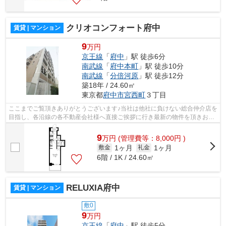
クリオコンフォート府中
賃貸 | マンション
9
万円
京王線
「
府中
」駅 徒歩6分
南武線
「
府中本町
」駅 徒歩10分
南武線
「
分倍河原
」駅 徒歩12分
築18年 / 24.60㎡
東京都
府中市
宮西町
３丁目
ここまでご覧頂きありがとうございます♪当社は他社に負けない総合仲介店を
目指し、各沿線の各不動産会社様へ直接ご挨拶に行き最新の物件を頂きお客
様へ提供しております！最新の情報は...
9
万
円
(管理費等：8,000円 )
1ヶ月
1ヶ月
敷金
礼金
6階 / 1K / 24.60㎡
RELUXIA府中
賃貸 | マンション
敷0
9
万円
京王線
「
府中
」駅 徒歩5分