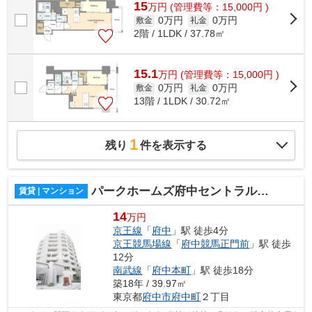
15
万
円
(管理費等：15,000円 )
0万円
0万円
敷金
礼金
2階 / 1LDK / 37.78㎡
15.1
万
円
(管理費等：15,000円 )
0万円
0万円
敷金
礼金
13階 / 1LDK / 30.72㎡
1
残り
件を表示する
パークホームズ府中セントラルプレイス
賃貸 | マンション
14
万円
京王線
「
府中
」駅 徒歩4分
京王競馬場線
「
府中競馬正門前
」駅 徒歩
12分
南武線
「
府中本町
」駅 徒歩18分
築18年 / 39.97㎡
東京都
府中市
府中町
２丁目