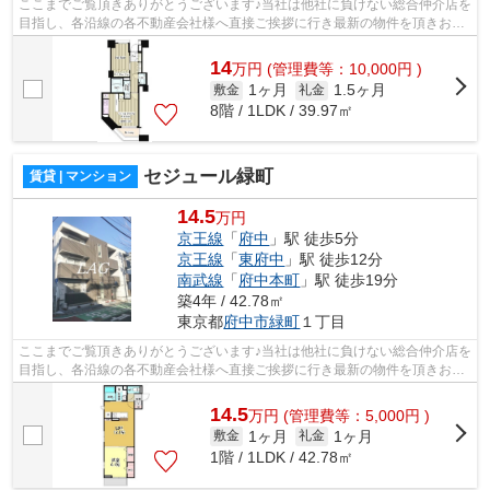
ここまでご覧頂きありがとうございます♪当社は他社に負けない総合仲介店を
目指し、各沿線の各不動産会社様へ直接ご挨拶に行き最新の物件を頂きお客
様へ提供しております！最新の情報は...
14
万
円
(管理費等：10,000円 )
1ヶ月
1.5ヶ月
敷金
礼金
8階 / 1LDK / 39.97㎡
セジュール緑町
賃貸 | マンション
14.5
万円
京王線
「
府中
」駅 徒歩5分
京王線
「
東府中
」駅 徒歩12分
南武線
「
府中本町
」駅 徒歩19分
築4年 / 42.78㎡
東京都
府中市
緑町
１丁目
ここまでご覧頂きありがとうございます♪当社は他社に負けない総合仲介店を
目指し、各沿線の各不動産会社様へ直接ご挨拶に行き最新の物件を頂きお客
様へ提供しております！最新の情報は...
14.5
万
円
(管理費等：5,000円 )
1ヶ月
1ヶ月
敷金
礼金
1階 / 1LDK / 42.78㎡