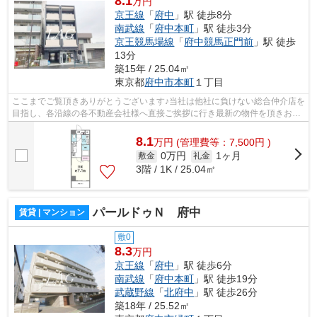
8.1
万円
京王線
「
府中
」駅 徒歩8分
南武線
「
府中本町
」駅 徒歩3分
京王競馬場線
「
府中競馬正門前
」駅 徒歩
13分
築15年 / 25.04㎡
東京都
府中市
本町
１丁目
ここまでご覧頂きありがとうございます♪当社は他社に負けない総合仲介店を
目指し、各沿線の各不動産会社様へ直接ご挨拶に行き最新の物件を頂きお客
様へ提供しております！最新の情報は...
8.1
万
円
(管理費等：7,500円 )
0万円
1ヶ月
敷金
礼金
3階 / 1K / 25.04㎡
パールドゥＮ 府中
賃貸 | マンション
敷0
8.3
万円
京王線
「
府中
」駅 徒歩6分
南武線
「
府中本町
」駅 徒歩19分
武蔵野線
「
北府中
」駅 徒歩26分
築18年 / 25.52㎡