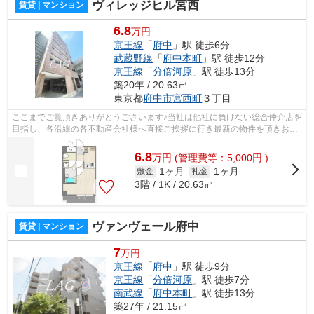
ヴィレッジヒル宮西
賃貸 | マンション
6.8
万円
京王線
「
府中
」駅 徒歩6分
武蔵野線
「
府中本町
」駅 徒歩12分
京王線
「
分倍河原
」駅 徒歩13分
築20年 / 20.63㎡
東京都
府中市
宮西町
３丁目
ここまでご覧頂きありがとうございます♪当社は他社に負けない総合仲介店を
目指し、各沿線の各不動産会社様へ直接ご挨拶に行き最新の物件を頂きお客
様へ提供しております！最新の情報は...
6.8
万
円
(管理費等：5,000円 )
1ヶ月
1ヶ月
敷金
礼金
3階 / 1K / 20.63㎡
ヴァンヴェール府中
賃貸 | マンション
7
万円
京王線
「
府中
」駅 徒歩9分
京王線
「
分倍河原
」駅 徒歩7分
南武線
「
府中本町
」駅 徒歩13分
築27年 / 21.15㎡