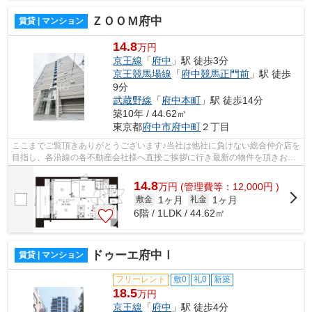
ＺＯＯＭ府中
賃貸 | マンション
14.8
万円
京王線
「
府中
」駅 徒歩3分
京王競馬場線
「
府中競馬正門前
」駅 徒歩
9分
武蔵野線
「
府中本町
」駅 徒歩14分
築10年 / 44.62㎡
東京都
府中市
府中町
２丁目
ここまでご覧頂きありがとうございます♪当社は他社に負けない総合仲介店を
目指し、各沿線の各不動産会社様へ直接ご挨拶に行き最新の物件を頂きお客
様へ提供しております！最新の情報は...
14.8
万
円
(管理費等：12,000円 )
1ヶ月
1ヶ月
敷金
礼金
6階 / 1LDK / 44.62㎡
ドゥーエ府中Ⅰ
賃貸 | マンション
フリーレント
敷0
礼0
新築
18.5
万円
京王線
「
府中
」駅 徒歩4分