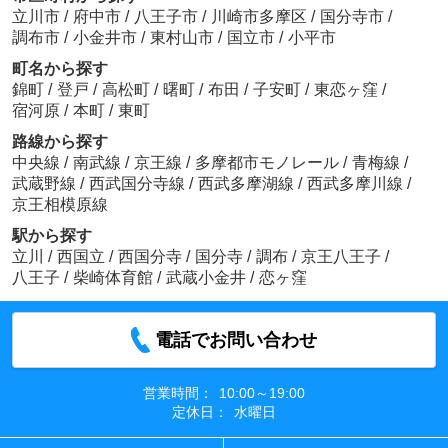
立川市
/
府中市
/
八王子市
/
川崎市多摩区
/
国分寺市
/
調布市
/
小金井市
/
東村山市
/
国立市
/
小平市
町名から探す
錦町
/
登戸
/
高松町
/
曙町
/
布田
/
子安町
/
東恋ヶ窪
/
宿河原
/
本町
/
東町
路線から探す
中央線
/
南武線
/
京王線
/
多摩都市モノレール
/
青梅線
/
武蔵野線
/
西武国分寺線
/
西武多摩湖線
/
西武多摩川線
/
京王相模原線
駅から探す
立川
/
西国立
/
西国分寺
/
国分寺
/
調布
/
京王八王子
/
八王子
/
柴崎体育館
/
武蔵小金井
/
恋ヶ窪
電話でお問い合わせ
営業時間：
10:00～19:00
定休日：
水曜日