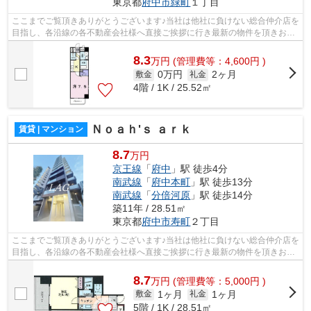
東京都
府中市
緑町
１丁目
ここまでご覧頂きありがとうございます♪当社は他社に負けない総合仲介店を
目指し、各沿線の各不動産会社様へ直接ご挨拶に行き最新の物件を頂きお客
様へ提供しております！最新の情報は...
8.3
万
円
(管理費等：4,600円 )
0万円
2ヶ月
敷金
礼金
4階 / 1K / 25.52㎡
Ｎｏａｈ'ｓ ａｒｋ
賃貸 | マンション
8.7
万円
京王線
「
府中
」駅 徒歩4分
南武線
「
府中本町
」駅 徒歩13分
南武線
「
分倍河原
」駅 徒歩14分
築11年 / 28.51㎡
東京都
府中市
寿町
２丁目
ここまでご覧頂きありがとうございます♪当社は他社に負けない総合仲介店を
目指し、各沿線の各不動産会社様へ直接ご挨拶に行き最新の物件を頂きお客
様へ提供しております！最新の情報は...
8.7
万
円
(管理費等：5,000円 )
1ヶ月
1ヶ月
敷金
礼金
5階 / 1K / 28.51㎡