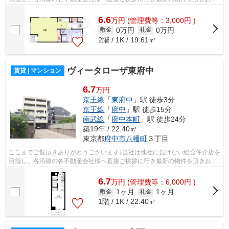
様へ提供しております！最新の情報は...
6.6
万
円
(管理費等：3,000円 )
0万円
0万円
敷金
礼金
2階 / 1K / 19.61㎡
ヴィータローザ東府中
賃貸 | マンション
6.7
万円
京王線
「
東府中
」駅 徒歩3分
京王線
「
府中
」駅 徒歩15分
南武線
「
府中本町
」駅 徒歩24分
築19年 / 22.40㎡
東京都
府中市
八幡町
３丁目
ここまでご覧頂きありがとうございます♪当社は他社に負けない総合仲介店を
目指し、各沿線の各不動産会社様へ直接ご挨拶に行き最新の物件を頂きお客
様へ提供しております！最新の情報は...
6.7
万
円
(管理費等：6,000円 )
1ヶ月
1ヶ月
敷金
礼金
1階 / 1K / 22.40㎡