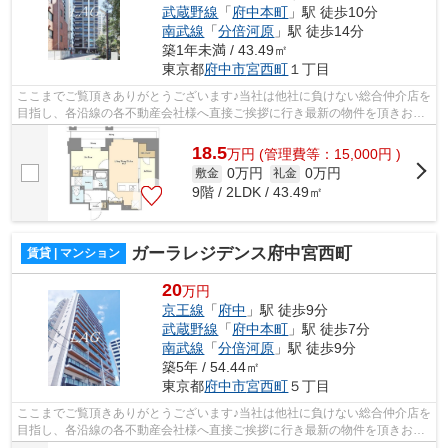
武蔵野線
「
府中本町
」駅 徒歩10分
南武線
「
分倍河原
」駅 徒歩14分
築1年未満 / 43.49㎡
東京都
府中市
宮西町
１丁目
ここまでご覧頂きありがとうございます♪当社は他社に負けない総合仲介店を
目指し、各沿線の各不動産会社様へ直接ご挨拶に行き最新の物件を頂きお客
様へ提供しております！最新の情報は...
18.5
万
円
(管理費等：15,000円 )
0万円
0万円
敷金
礼金
9階 / 2LDK / 43.49㎡
ガーラレジデンス府中宮西町
賃貸 | マンション
20
万円
京王線
「
府中
」駅 徒歩9分
武蔵野線
「
府中本町
」駅 徒歩7分
南武線
「
分倍河原
」駅 徒歩9分
築5年 / 54.44㎡
東京都
府中市
宮西町
５丁目
ここまでご覧頂きありがとうございます♪当社は他社に負けない総合仲介店を
目指し、各沿線の各不動産会社様へ直接ご挨拶に行き最新の物件を頂きお客
様へ提供しております！最新の情報は...