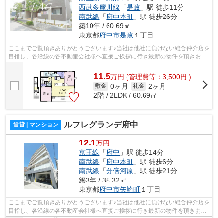
西武多摩川線
「
是政
」駅 徒歩11分
南武線
「
府中本町
」駅 徒歩26分
築10年 / 60.69㎡
東京都
府中市
是政
１丁目
ここまでご覧頂きありがとうございます♪当社は他社に負けない総合仲介店を
目指し、各沿線の各不動産会社様へ直接ご挨拶に行き最新の物件を頂きお客
様へ提供しております！最新の情報は...
11.5
万
円
(管理費等：3,500円 )
0ヶ月
2ヶ月
敷金
礼金
2階 / 2LDK / 60.69㎡
ルフレグランデ府中
賃貸 | マンション
12.1
万円
京王線
「
府中
」駅 徒歩14分
南武線
「
府中本町
」駅 徒歩6分
南武線
「
分倍河原
」駅 徒歩21分
築3年 / 35.32㎡
東京都
府中市
矢崎町
１丁目
ここまでご覧頂きありがとうございます♪当社は他社に負けない総合仲介店を
目指し、各沿線の各不動産会社様へ直接ご挨拶に行き最新の物件を頂きお客