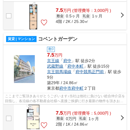
様へ提供しております！最新の情報は...
7.5
万
円
(管理費等：3,000円 )
0.5ヶ月
1ヶ月
敷金
礼金
4階 / 2K / 25.30㎡
コベントガーデン
賃貸 | マンション
敷0
7.5
万円
京王線
「
府中
」駅 徒歩2分
武蔵野線
「
府中本町
」駅 徒歩15分
京王競馬場線
「
府中競馬正門前
」駅 徒歩
9分
築29年 / 24.86㎡
東京都
府中市
府中町
２丁目
ここまでご覧頂きありがとうございます♪当社は他社に負けない総合仲介店を
目指し、各沿線の各不動産会社様へ直接ご挨拶に行き最新の物件を頂きお客
様へ提供しております！最新の情報は...
7.5
万
円
(管理費等：5,000円 )
0万円
1ヶ月
敷金
礼金
2階 / 1K / 24.86㎡