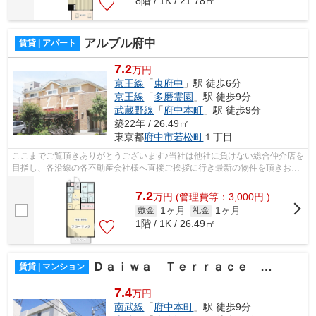
8階 / 1K / 21.78㎡
アルブル府中
賃貸 | アパート
7.2
万円
京王線
「
東府中
」駅 徒歩6分
京王線
「
多磨霊園
」駅 徒歩9分
武蔵野線
「
府中本町
」駅 徒歩9分
築22年 / 26.49㎡
東京都
府中市
若松町
１丁目
ここまでご覧頂きありがとうございます♪当社は他社に負けない総合仲介店を
目指し、各沿線の各不動産会社様へ直接ご挨拶に行き最新の物件を頂きお客
様へ提供しております！最新の情報は...
7.2
万
円
(管理費等：3,000円 )
1ヶ月
1ヶ月
敷金
礼金
1階 / 1K / 26.49㎡
Ｄａｉｗａ Ｔｅｒｒａｃｅ 府中
賃貸 | マンション
7.4
万円
南武線
「
府中本町
」駅 徒歩9分