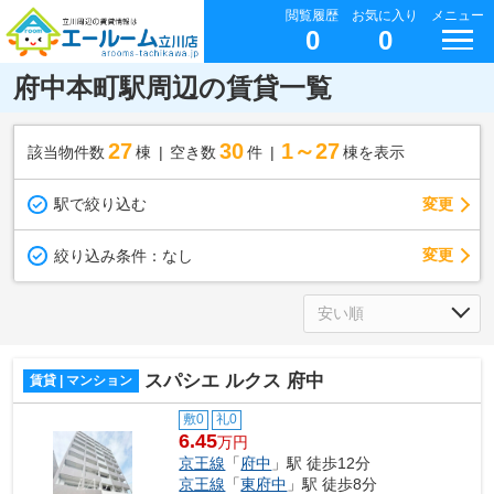
閲覧履歴
お気に入り
メニュー
0
0
府中本町駅周辺の賃貸一覧
27
30
1～27
該当物件数
棟
空き数
件
棟を表示
駅で絞り込む
変更
変更
絞り込み条件：
なし
スパシエ ルクス 府中
賃貸 | マンション
敷0
礼0
6.45
万円
京王線
「
府中
」駅 徒歩12分
京王線
「
東府中
」駅 徒歩8分