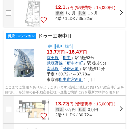
様へ提供しております！最新の情報は...
12.1
万
円
(管理費等：15,000円 )
1ヶ月
1ヶ月
敷金
礼金
4階 / 1LDK / 35.32㎡
ドゥーエ府中Ⅱ
賃貸 | マンション
敷0
礼0
新築
13.7
16.4
万円～
万円
京王線
「
府中
」駅 徒歩3分
武蔵野線
「
府中本町
」駅 徒歩9分
南武線
「
分倍河原
」駅 徒歩14分
予定 / 30.72㎡～37.78㎡
東京都
府中市
宮西町
１丁目
ここまでご覧頂きありがとうございます♪当社は他社に負けない総合仲介店を
目指し、各沿線の各不動産会社様へ直接ご挨拶に行き最新の物件を頂きお客
様へ提供しております！最新の情報は...
13.7
万
円
(管理費等：15,000円 )
0万円
0万円
敷金
礼金
2階 / 1LDK / 30.72㎡