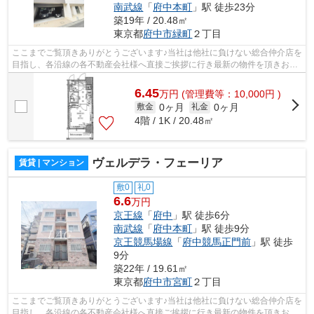
南武線
「
府中本町
」駅 徒歩23分
築19年 / 20.48㎡
東京都
府中市
緑町
２丁目
ここまでご覧頂きありがとうございます♪当社は他社に負けない総合仲介店を
目指し、各沿線の各不動産会社様へ直接ご挨拶に行き最新の物件を頂きお客
様へ提供しております！最新の情報は...
6.45
万
円
(管理費等：10,000円 )
0ヶ月
0ヶ月
敷金
礼金
4階 / 1K / 20.48㎡
ヴェルデラ・フェーリア
賃貸 | マンション
敷0
礼0
6.6
万円
京王線
「
府中
」駅 徒歩6分
南武線
「
府中本町
」駅 徒歩9分
京王競馬場線
「
府中競馬正門前
」駅 徒歩
9分
築22年 / 19.61㎡
東京都
府中市
宮町
２丁目
ここまでご覧頂きありがとうございます♪当社は他社に負けない総合仲介店を
目指し、各沿線の各不動産会社様へ直接ご挨拶に行き最新の物件を頂きお客