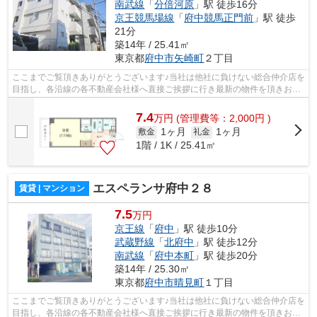
南武線
「
分倍河原
」駅 徒歩16分
京王競馬場線
「
府中競馬正門前
」駅 徒歩
21分
築14年 / 25.41㎡
東京都
府中市
矢崎町
２丁目
ここまでご覧頂きありがとうございます♪当社は他社に負けない総合仲介店を
目指し、各沿線の各不動産会社様へ直接ご挨拶に行き最新の物件を頂きお客
様へ提供しております！最新の情報は...
7.4
万
円
(管理費等：2,000円 )
1ヶ月
1ヶ月
敷金
礼金
1階 / 1K / 25.41㎡
エスペランサ府中２８
賃貸 | マンション
7.5
万円
京王線
「
府中
」駅 徒歩10分
武蔵野線
「
北府中
」駅 徒歩12分
南武線
「
府中本町
」駅 徒歩20分
築14年 / 25.30㎡
東京都
府中市
晴見町
１丁目
ここまでご覧頂きありがとうございます♪当社は他社に負けない総合仲介店を
目指し、各沿線の各不動産会社様へ直接ご挨拶に行き最新の物件を頂きお客