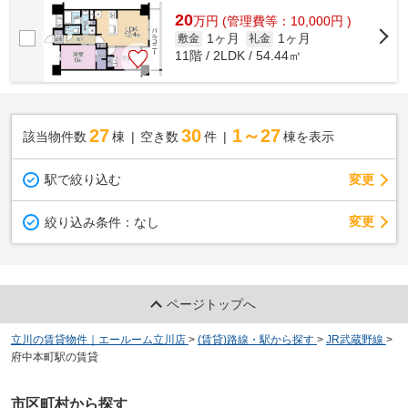
20
万
円
(管理費等：10,000円 )
1ヶ月
1ヶ月
敷金
礼金
11階 / 2LDK / 54.44㎡
27
30
1～27
該当物件数
棟
空き数
件
棟を表示
駅で絞り込む
変更
変更
絞り込み条件：
なし
ページトップへ
立川の賃貸物件｜エールーム立川店
>
(賃貸)路線・駅から探す
>
JR武蔵野線
>
府中本町駅の賃貸
市区町村から探す