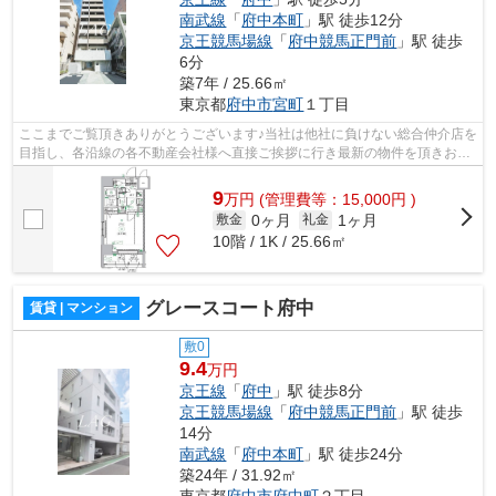
南武線
「
府中本町
」駅 徒歩12分
京王競馬場線
「
府中競馬正門前
」駅 徒歩
6分
築7年 / 25.66㎡
東京都
府中市
宮町
１丁目
ここまでご覧頂きありがとうございます♪当社は他社に負けない総合仲介店を
目指し、各沿線の各不動産会社様へ直接ご挨拶に行き最新の物件を頂きお客
様へ提供しております！最新の情報は...
9
万
円
(管理費等：15,000円 )
0ヶ月
1ヶ月
敷金
礼金
10階 / 1K / 25.66㎡
グレースコート府中
賃貸 | マンション
敷0
9.4
万円
京王線
「
府中
」駅 徒歩8分
京王競馬場線
「
府中競馬正門前
」駅 徒歩
14分
南武線
「
府中本町
」駅 徒歩24分
築24年 / 31.92㎡
東京都
府中市
府中町
２丁目