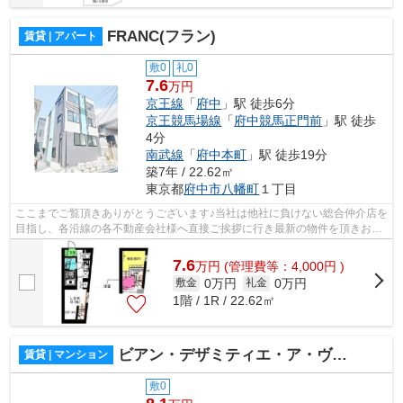
FRANC(フラン)
賃貸 | アパート
敷0
礼0
7.6
万円
京王線
「
府中
」駅 徒歩6分
京王競馬場線
「
府中競馬正門前
」駅 徒歩
4分
南武線
「
府中本町
」駅 徒歩19分
築7年 / 22.62㎡
東京都
府中市
八幡町
１丁目
ここまでご覧頂きありがとうございます♪当社は他社に負けない総合仲介店を
目指し、各沿線の各不動産会社様へ直接ご挨拶に行き最新の物件を頂きお客
様へ提供しております！最新の情報は...
7.6
万
円
(管理費等：4,000円 )
0万円
0万円
敷金
礼金
1階 / 1R / 22.62㎡
ビアン・デザミティエ・ア・ヴォートル
賃貸 | マンション
敷0