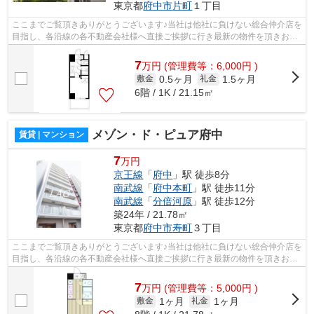
東京都
府中市
片町
１丁目
ここまでご覧頂きありがとうございます♪当社は他社に負けない総合仲介店を
目指し、各沿線の各不動産会社様へ直接ご挨拶に行き最新の物件を頂きお客
様へ提供しております！最新の情報は...
7
万
円
(管理費等：6,000円 )
0.5ヶ月
1.5ヶ月
敷金
礼金
6階 / 1K / 21.15㎡
メゾン・ド・ピュア府中
賃貸 | マンション
7
万円
京王線
「
府中
」駅 徒歩8分
南武線
「
府中本町
」駅 徒歩11分
南武線
「
分倍河原
」駅 徒歩12分
築24年 / 21.78㎡
東京都
府中市
寿町
３丁目
ここまでご覧頂きありがとうございます♪当社は他社に負けない総合仲介店を
目指し、各沿線の各不動産会社様へ直接ご挨拶に行き最新の物件を頂きお客
様へ提供しております！最新の情報は...
7
万
円
(管理費等：5,000円 )
1ヶ月
1ヶ月
敷金
礼金