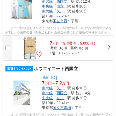
南武線
「
西国立
」駅 徒歩12分
中央線
「
国立
」駅 徒歩18分
南武線
「
矢川
」駅 徒歩20分
築15年 / 22.28㎡
東京都
国立市
西
１丁目
ここまでご覧頂きありがとうございます♪当社は他社に負けない総合仲介店を
目指し、各沿線の各不動産会社様へ直接ご挨拶に行き最新の物件を頂きお客
様へ提供しております！最新の情報は...
7
万
円
(管理費等：5,000円 )
0ヶ月
0ヶ月
敷金
礼金
1階 / 1R / 22.28㎡
ホウエイコート西国立
賃貸 | マンション
敷0
礼0
7
7.2
万円～
万円
南武線
「
矢川
」駅 徒歩10分
南武線
「
西国立
」駅 徒歩14分
中央線
「
立川
」駅 徒歩26分
築19年 / 22.41㎡
東京都
国立市
青柳
１丁目
ここまでご覧頂きありがとうございます♪当社は他社に負けない総合仲介店を