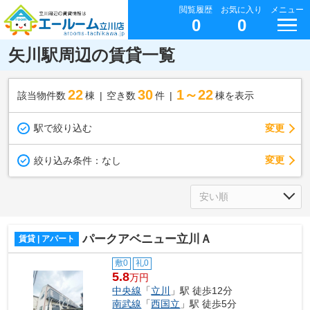
閲覧履歴
お気に入り
メニュー
0
0
矢川駅周辺の賃貸一覧
22
30
1～22
該当物件数
棟
空き数
件
棟を表示
駅で絞り込む
変更
変更
絞り込み条件：
なし
パークアベニュー立川Ａ
賃貸 | アパート
敷0
礼0
5.8
万円
中央線
「
立川
」駅 徒歩12分
南武線
「
西国立
」駅 徒歩5分