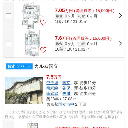
様へ提供しております！最新の情報は...
7.05
万
円
(管理費等：15,000円 )
0ヶ月
0ヶ月
敷金
礼金
1階 / 1K / 21.01㎡
7.6
万
円
(管理費等：15,000円 )
0ヶ月
0ヶ月
敷金
礼金
10階 / 1K / 21.02㎡
カルム国立
賃貸 | アパート
7.5
万円
中央線
「
国立
」駅 徒歩11分
南武線
「
谷保
」駅 徒歩18分
南武線
「
矢川
」駅 徒歩24分
築23年 / 27.08㎡
東京都
国立市
中
２丁目
ここまでご覧頂きありがとうございます♪当社は他社に負けない総合仲介店を
目指し、各沿線の各不動産会社様へ直接ご挨拶に行き最新の物件を頂きお客
様へ提供しております！最新の情報は...