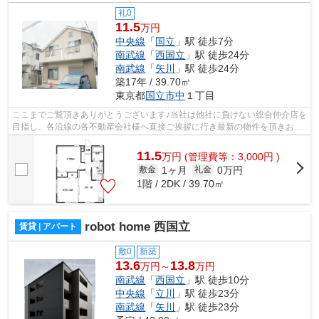
礼0
11.5
万円
中央線
「
国立
」駅 徒歩7分
南武線
「
西国立
」駅 徒歩24分
南武線
「
矢川
」駅 徒歩24分
築17年 / 39.70㎡
東京都
国立市
中
１丁目
ここまでご覧頂きありがとうございます♪当社は他社に負けない総合仲介店を
目指し、各沿線の各不動産会社様へ直接ご挨拶に行き最新の物件を頂きお客
様へ提供しております！最新の情報は...
11.5
万
円
(管理費等：3,000円 )
1ヶ月
0万円
敷金
礼金
1階 / 2DK / 39.70㎡
robot home 西国立
賃貸 | アパート
敷0
新築
13.6
13.8
万円～
万円
南武線
「
西国立
」駅 徒歩10分
中央線
「
立川
」駅 徒歩23分
南武線
「
矢川
」駅 徒歩23分