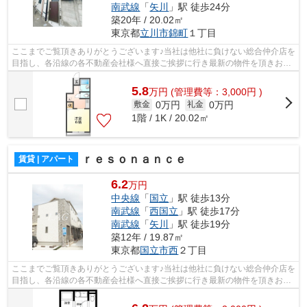
南武線
「
矢川
」駅 徒歩24分
築20年 / 20.02㎡
東京都
立川市
錦町
１丁目
ここまでご覧頂きありがとうございます♪当社は他社に負けない総合仲介店を
目指し、各沿線の各不動産会社様へ直接ご挨拶に行き最新の物件を頂きお客
様へ提供しております！最新の情報は...
5.8
万
円
(管理費等：3,000円 )
0万円
0万円
敷金
礼金
1階 / 1K / 20.02㎡
ｒｅｓｏｎａｎｃｅ
賃貸 | アパート
6.2
万円
中央線
「
国立
」駅 徒歩13分
南武線
「
西国立
」駅 徒歩17分
南武線
「
矢川
」駅 徒歩19分
築12年 / 19.87㎡
東京都
国立市
西
２丁目
ここまでご覧頂きありがとうございます♪当社は他社に負けない総合仲介店を
目指し、各沿線の各不動産会社様へ直接ご挨拶に行き最新の物件を頂きお客
様へ提供しております！最新の情報は...