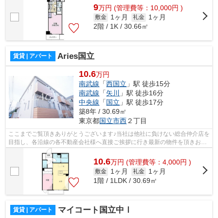
9
万
円
(管理費等：10,000円 )
1ヶ月
1ヶ月
敷金
礼金
2階 / 1K / 30.66㎡
Aries国立
賃貸 | アパート
10.6
万円
南武線
「
西国立
」駅 徒歩15分
南武線
「
矢川
」駅 徒歩16分
中央線
「
国立
」駅 徒歩17分
築8年 / 30.69㎡
東京都
国立市
西
２丁目
ここまでご覧頂きありがとうございます♪当社は他社に負けない総合仲介店を
目指し、各沿線の各不動産会社様へ直接ご挨拶に行き最新の物件を頂きお客
様へ提供しております！最新の情報は...
10.6
万
円
(管理費等：4,000円 )
1ヶ月
1ヶ月
敷金
礼金
1階 / 1LDK / 30.69㎡
マイコート国立中Ⅰ
賃貸 | アパート