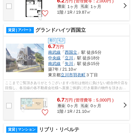
6.2
万
円
(管理費等：2,000円 )
1ヶ月
1ヶ月
敷金
礼金
1階 / 1R / 19.87㎡
グランドハイツ西国立
賃貸 | アパート
敷0
礼0
6.7
万円
南武線
「
西国立
」駅 徒歩5分
中央線
「
立川
」駅 徒歩18分
南武線
「
矢川
」駅 徒歩15分
築7年 / 21.10㎡
東京都
立川市
羽衣町
３丁目
ここまでご覧頂きありがとうございます♪当社は他社に負けない総合仲介店を
目指し、各沿線の各不動産会社様へ直接ご挨拶に行き最新の物件を頂きお客
様へ提供しております！最新の情報は...
6.7
万
円
(管理費等：5,000円 )
0ヶ月
0ヶ月
敷金
礼金
1階 / 1R / 21.10㎡
リブリ・リベルテ
賃貸 | マンション