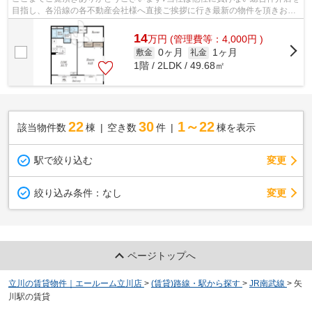
目指し、各沿線の各不動産会社様へ直接ご挨拶に行き最新の物件を頂きお客
様へ提供しております！最新の情報は...
14
万
円
(管理費等：4,000円 )
0ヶ月
1ヶ月
敷金
礼金
1階 / 2LDK / 49.68㎡
22
30
1～22
該当物件数
棟
空き数
件
棟を表示
駅で絞り込む
変更
変更
絞り込み条件：
なし
ページトップへ
立川の賃貸物件｜エールーム立川店
>
(賃貸)路線・駅から探す
>
JR南武線
>
矢
川駅の賃貸