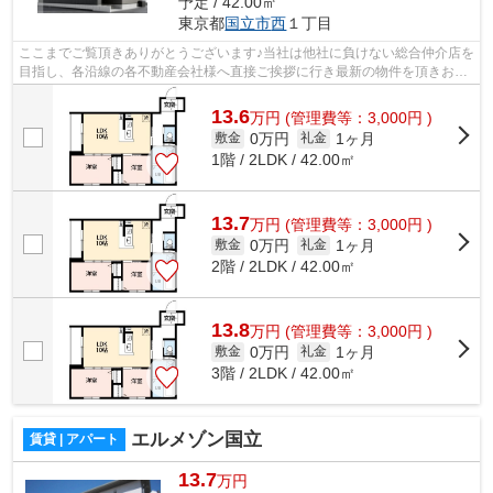
予定 / 42.00㎡
東京都
国立市
西
１丁目
ここまでご覧頂きありがとうございます♪当社は他社に負けない総合仲介店を
目指し、各沿線の各不動産会社様へ直接ご挨拶に行き最新の物件を頂きお客
様へ提供しております！最新の情報は...
13.6
万
円
(管理費等：3,000円 )
0万円
1ヶ月
敷金
礼金
1階 / 2LDK / 42.00㎡
13.7
万
円
(管理費等：3,000円 )
0万円
1ヶ月
敷金
礼金
2階 / 2LDK / 42.00㎡
13.8
万
円
(管理費等：3,000円 )
0万円
1ヶ月
敷金
礼金
3階 / 2LDK / 42.00㎡
エルメゾン国立
賃貸 | アパート
13.7
万円