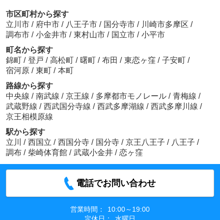
市区町村から探す
立川市
/
府中市
/
八王子市
/
国分寺市
/
川崎市多摩区
/
調布市
/
小金井市
/
東村山市
/
国立市
/
小平市
町名から探す
錦町
/
登戸
/
高松町
/
曙町
/
布田
/
東恋ヶ窪
/
子安町
/
宿河原
/
東町
/
本町
路線から探す
中央線
/
南武線
/
京王線
/
多摩都市モノレール
/
青梅線
/
武蔵野線
/
西武国分寺線
/
西武多摩湖線
/
西武多摩川線
/
京王相模原線
駅から探す
立川
/
西国立
/
西国分寺
/
国分寺
/
京王八王子
/
八王子
/
調布
/
柴崎体育館
/
武蔵小金井
/
恋ヶ窪
電話でお問い合わせ
営業時間：
10:00～19:00
定休日：
水曜日