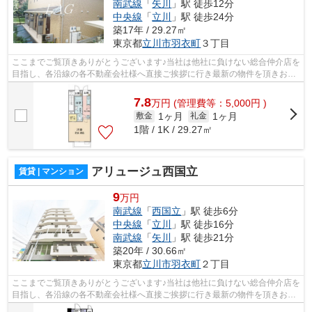
南武線
「
矢川
」駅 徒歩12分
中央線
「
立川
」駅 徒歩24分
築17年 / 29.27㎡
東京都
立川市
羽衣町
３丁目
ここまでご覧頂きありがとうございます♪当社は他社に負けない総合仲介店を
目指し、各沿線の各不動産会社様へ直接ご挨拶に行き最新の物件を頂きお客
様へ提供しております！最新の情報は...
7.8
万
円
(管理費等：5,000円 )
1ヶ月
1ヶ月
敷金
礼金
1階 / 1K / 29.27㎡
アリュージュ西国立
賃貸 | マンション
9
万円
南武線
「
西国立
」駅 徒歩6分
中央線
「
立川
」駅 徒歩16分
南武線
「
矢川
」駅 徒歩21分
築20年 / 30.66㎡
東京都
立川市
羽衣町
２丁目
ここまでご覧頂きありがとうございます♪当社は他社に負けない総合仲介店を
目指し、各沿線の各不動産会社様へ直接ご挨拶に行き最新の物件を頂きお客
様へ提供しております！最新の情報は...