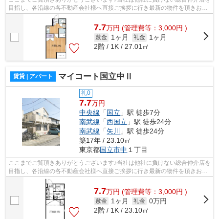
目指し、各沿線の各不動産会社様へ直接ご挨拶に行き最新の物件を頂きお客
様へ提供しております！最新の情報は...
7.7
万
円
(管理費等：3,000円 )
1ヶ月
1ヶ月
敷金
礼金
2階 / 1K / 27.01㎡
マイコート国立中Ⅱ
賃貸 | アパート
礼0
7.7
万円
中央線
「
国立
」駅 徒歩7分
南武線
「
西国立
」駅 徒歩24分
南武線
「
矢川
」駅 徒歩24分
築17年 / 23.10㎡
東京都
国立市
中
１丁目
ここまでご覧頂きありがとうございます♪当社は他社に負けない総合仲介店を
目指し、各沿線の各不動産会社様へ直接ご挨拶に行き最新の物件を頂きお客
様へ提供しております！最新の情報は...
7.7
万
円
(管理費等：3,000円 )
1ヶ月
0万円
敷金
礼金
2階 / 1K / 23.10㎡