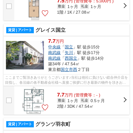
7.5
万
円
(管理費等：5,000円 )
1ヶ月
1ヶ月
敷金
礼金
1階 / 1K / 27.08㎡
グレイス国立
賃貸 | アパート
7.7
万円
中央線
「
国立
」駅 徒歩15分
南武線
「
矢川
」駅 徒歩17分
南武線
「
西国立
」駅 徒歩14分
築34年 / 47.54㎡
東京都
国立市
西
２丁目
ここまでご覧頂きありがとうございます♪当社は他社に負けない総合仲介店を
目指し、各沿線の各不動産会社様へ直接ご挨拶に行き最新の物件を頂きお客
様へ提供しております！最新の情報は...
7.7
万
円
(管理費等：- )
1ヶ月
0.5ヶ月
敷金
礼金
2階 / 3DK / 47.54㎡
グランツ羽衣町
賃貸 | アパート