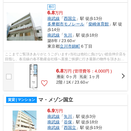
敷0
6.8
万円
南武線
「
西国立
」駅 徒歩13分
多摩都市モノレール
「
柴崎体育館
」駅 徒
歩14分
南武線
「
矢川
」駅 徒歩18分
築8年 / 23.60㎡
東京都
立川市
錦町
６丁目
ここまでご覧頂きありがとうございます♪当社は他社に負けない総合仲介店を
目指し、各沿線の各不動産会社様へ直接ご挨拶に行き最新の物件を頂きお客
様へ提供しております！最新の情報は...
6.8
万
円
(管理費等：4,000円 )
0ヶ月
1ヶ月
敷金
礼金
2階 / 1K / 23.60㎡
マ・メゾン国立
賃貸 | マンション
6.9
万円
南武線
「
矢川
」駅 徒歩3分
南武線
「
谷保
」駅 徒歩18分
南武線
「
西国立
」駅 徒歩19分