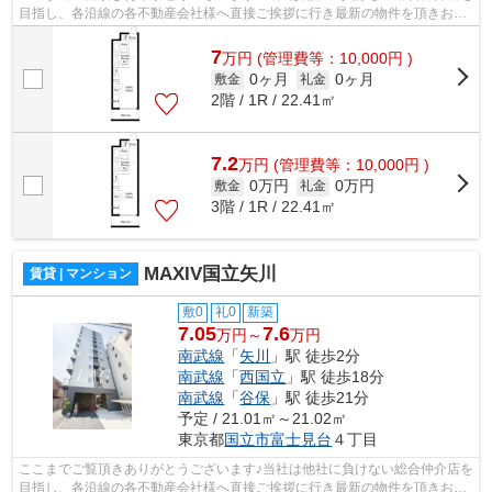
目指し、各沿線の各不動産会社様へ直接ご挨拶に行き最新の物件を頂きお客
様へ提供しております！最新の情報は...
7
万
円
(管理費等：10,000円 )
0ヶ月
0ヶ月
敷金
礼金
2階 / 1R / 22.41㎡
7.2
万
円
(管理費等：10,000円 )
0万円
0万円
敷金
礼金
3階 / 1R / 22.41㎡
MAXIV国立矢川
賃貸 | マンション
敷0
礼0
新築
7.05
7.6
万円～
万円
南武線
「
矢川
」駅 徒歩2分
南武線
「
西国立
」駅 徒歩18分
南武線
「
谷保
」駅 徒歩21分
予定 / 21.01㎡～21.02㎡
東京都
国立市
富士見台
４丁目
ここまでご覧頂きありがとうございます♪当社は他社に負けない総合仲介店を
目指し、各沿線の各不動産会社様へ直接ご挨拶に行き最新の物件を頂きお客