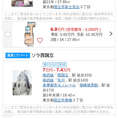
築21年 / 27.85㎡
東京都
国立市
富士見台
３丁目
ここまでご覧頂きありがとうございます♪当社は他社に負けない総合仲介店を
目指し、各沿線の各不動産会社様へ直接ご挨拶に行き最新の物件を頂きお客
様へ提供しております！最新の情報は...
6.9
万
円
(管理費等：6,000円 )
3.45万円
10.35万円
敷金
礼金
2階 / 1K / 27.85㎡
ソラ西国立
賃貸 | アパート
敷0
礼0
新築
7
7.4
万円～
万円
南武線
「
西国立
」駅 徒歩10分
南武線
「
矢川
」駅 徒歩14分
多摩都市モノレール
「
柴崎体育館
」駅 徒
歩17分
築1年未満 / 18.42㎡
東京都
国立市
青柳
３丁目
ここまでご覧頂きありがとうございます♪当社は他社に負けない総合仲介店を
目指し、各沿線の各不動産会社様へ直接ご挨拶に行き最新の物件を頂きお客
様へ提供しております！最新の情報は...