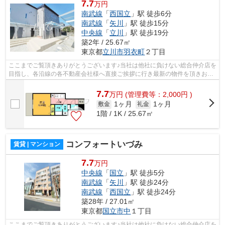
7.7
万円
南武線
「
西国立
」駅 徒歩6分
南武線
「
矢川
」駅 徒歩15分
中央線
「
立川
」駅 徒歩19分
築2年 / 25.67㎡
東京都
立川市
羽衣町
２丁目
ここまでご覧頂きありがとうございます♪当社は他社に負けない総合仲介店を
目指し、各沿線の各不動産会社様へ直接ご挨拶に行き最新の物件を頂きお客
様へ提供しております！最新の情報は...
7.7
万
円
(管理費等：2,000円 )
1ヶ月
1ヶ月
敷金
礼金
1階 / 1K / 25.67㎡
コンフォートいづみ
賃貸 | マンション
7.7
万円
中央線
「
国立
」駅 徒歩5分
南武線
「
矢川
」駅 徒歩24分
南武線
「
西国立
」駅 徒歩24分
築28年 / 27.01㎡
東京都
国立市
中
１丁目
ここまでご覧頂きありがとうございます♪当社は他社に負けない総合仲介店を