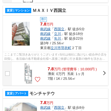
ＭＡＸＩＶ西国立
賃貸 | マンション
敷0
7.8
万円
南武線
「
西国立
」駅 徒歩5分
南武線
「
立川
」駅 徒歩18分
南武線
「
矢川
」駅 徒歩22分
築3年 / 25.56㎡
東京都
立川市
羽衣町
２丁目
ここまでご覧頂きありがとうございます♪当社は他社に負けない総合仲介店を
目指し、各沿線の各不動産会社様へ直接ご挨拶に行き最新の物件を頂きお客
様へ提供しております！最新の情報は...
7.8
万
円
(管理費等：10,000円 )
0万円
1ヶ月
敷金
礼金
7階 / 1K / 25.56㎡
モンチャテウ
賃貸 | アパート
7.8
万円
南武線
「
西国立
」駅 徒歩8分