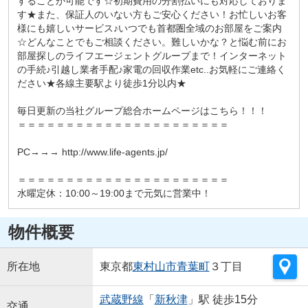
することが可能です☆初期費用の分割払いにも対応しておりま
す★また、保証人のいない方もご安心ください！お忙しいお客
様にも嬉しいサービス♪いつでも首都圏全域のお部屋をご案内
☆どんなことでもご相談ください。難しいかな？と悩む前にお
部屋探しのライフエージェントグループまで！インターネット
の手続♪引越し業者手配♪家電の回収作業etc..お気軽にご連絡く
ださい★各線主要駅より徒歩1分以内★
毎日更新の当社グループ総合ホームページはこちら！！！
＝＝＝＝＝＝＝＝＝＝＝＝＝＝＝＝＝＝＝＝＝＝
PC→→→ http://www.life-agents.jp/
＝＝＝＝＝＝＝＝＝＝＝＝＝＝＝＝＝＝＝＝＝＝
水曜定休：10:00～19:00まで元気に営業中！
物件概要
所在地
東京都
東村山市
青葉町
３丁目
武蔵野線
「
新秋津
」駅 徒歩15分
交通