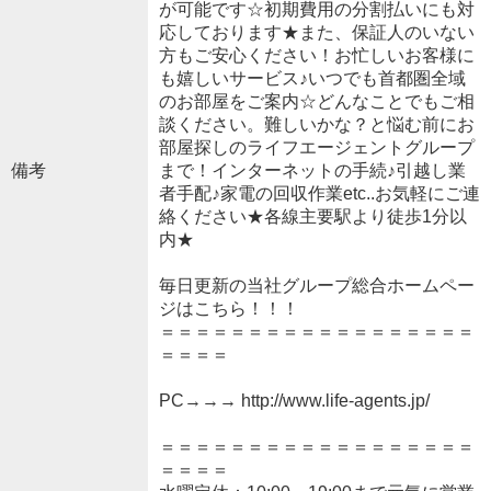
が可能です☆初期費用の分割払いにも対
応しております★また、保証人のいない
方もご安心ください！お忙しいお客様に
も嬉しいサービス♪いつでも首都圏全域
のお部屋をご案内☆どんなことでもご相
談ください。難しいかな？と悩む前にお
部屋探しのライフエージェントグループ
備考
まで！インターネットの手続♪引越し業
者手配♪家電の回収作業etc..お気軽にご連
絡ください★各線主要駅より徒歩1分以
内★
毎日更新の当社グループ総合ホームペー
ジはこちら！！！
＝＝＝＝＝＝＝＝＝＝＝＝＝＝＝＝＝＝
＝＝＝＝
PC→→→ http://www.life-agents.jp/
＝＝＝＝＝＝＝＝＝＝＝＝＝＝＝＝＝＝
＝＝＝＝