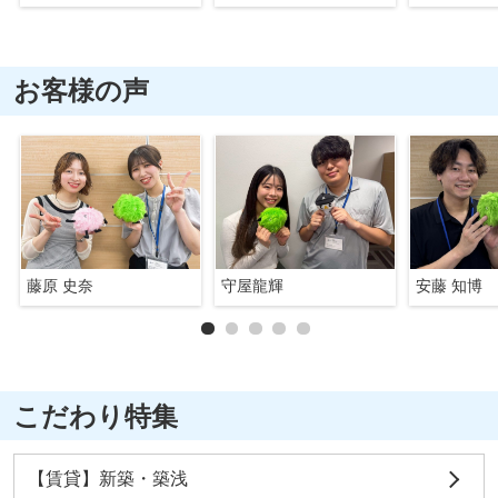
お客様の声
藤原 史奈
守屋龍輝
安藤 知博
こだわり特集
【賃貸】新築・築浅