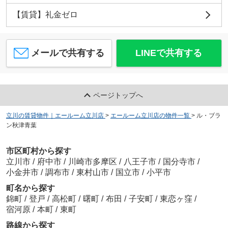
【賃貸】礼金ゼロ
メールで共有する
LINEで共有する
ページトップへ
立川の賃貸物件｜エールーム立川店
>
エールーム立川店の物件一覧
>
ル・ブラ
ン秋津青葉
市区町村から探す
立川市
/
府中市
/
川崎市多摩区
/
八王子市
/
国分寺市
/
小金井市
/
調布市
/
東村山市
/
国立市
/
小平市
町名から探す
錦町
/
登戸
/
高松町
/
曙町
/
布田
/
子安町
/
東恋ヶ窪
/
宿河原
/
本町
/
東町
路線から探す