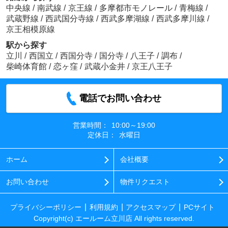
中央線
/
南武線
/
京王線
/
多摩都市モノレール
/
青梅線
/
武蔵野線
/
西武国分寺線
/
西武多摩湖線
/
西武多摩川線
/
京王相模原線
駅から探す
立川
/
西国立
/
西国分寺
/
国分寺
/
八王子
/
調布
/
柴崎体育館
/
恋ヶ窪
/
武蔵小金井
/
京王八王子
電話でお問い合わせ
営業時間：
10:00～19:00
定休日：
水曜日
ホーム
会社概要
お問い合わせ
物件リクエスト
プライバシーポリシー
利用規約
アクセスマップ
PCサイト
Copyright(c) エールーム立川店 All rights reserved.