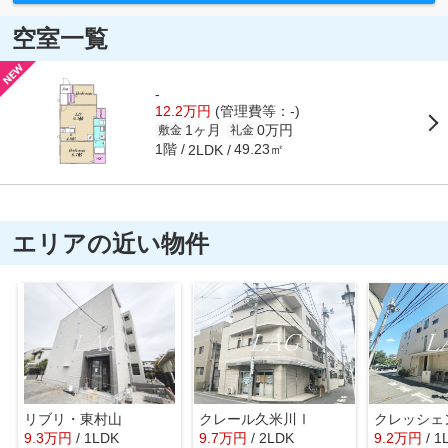
空室一覧
-
12.2万円
(管理費等：-)
1ヶ月
0万円
敷金
礼金
1階
49.23㎡
2LDK
エリアの近い物件
リブリ・東村山
クレール久米川Ⅰ
クレッシェ
9.3
万
円
/ 1LDK
9.7
万
円
/ 2LDK
9.2
万
円
/ 1