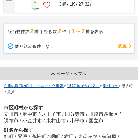
3階 / 1K / 27.32㎡
2
2
1～2
該当物件数
棟
空き数
件
棟を表示
変更
絞り込み条件：
なし
ページトップへ
立川の賃貸物件｜エールーム立川店
>
(賃貸)地域から探す
>
東村山市
>
恩多町
の賃貸
市区町村から探す
立川市
/
府中市
/
八王子市
/
国分寺市
/
川崎市多摩区
/
調布市
/
小金井市
/
東村山市
/
小平市
/
国立市
町名から探す
錦町
/
登戸
/
高松町
/
曙町
/
布田
/
東恋ヶ窪
/
宿河原
/