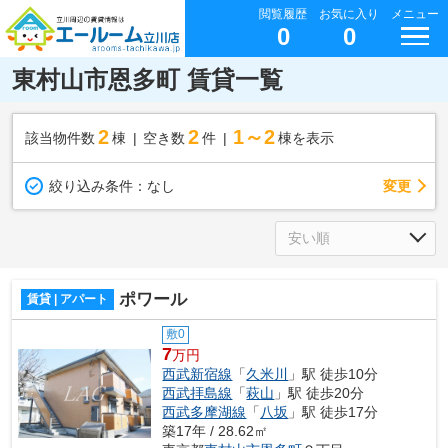
閲覧履歴
お気に入り
メニュー
0
0
東村山市恩多町 賃貸一覧
2
2
1～2
該当物件数
棟
空き数
件
棟を表示
変更
絞り込み条件：
なし
ポワール
賃貸 | アパート
敷0
7
万円
西武新宿線
「
久米川
」駅 徒歩10分
西武拝島線
「
萩山
」駅 徒歩20分
西武多摩湖線
「
八坂
」駅 徒歩17分
築17年 / 28.62㎡