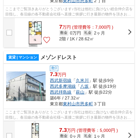
東京都
東村山市
恩多町
２丁目
ここまでご覧頂きありがとうございます♪当社は他社に負けない総合仲介店を
目指し、各沿線の各不動産会社様へ直接ご挨拶に行き最新の物件を頂きお客
様へ提供しております！最新の情報は...
7
万
円
(管理費等：7,000円 )
0万円
2ヶ月
敷金
礼金
2階 / 1K / 28.62㎡
メゾンドレスト
賃貸 | マンション
敷0
7.3
万円
西武新宿線
「
久米川
」駅 徒歩9分
西武多摩湖線
「
八坂
」駅 徒歩19分
西武拝島線
「
萩山
」駅 徒歩22分
築6年 / 27.32㎡
東京都
東村山市
恩多町
３丁目
ここまでご覧頂きありがとうございます♪当社は他社に負けない総合仲介店を
目指し、各沿線の各不動産会社様へ直接ご挨拶に行き最新の物件を頂きお客
様へ提供しております！最新の情報は...
7.3
万
円
(管理費等：5,000円 )
0ヶ月
1ヶ月
敷金
礼金