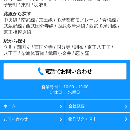
子安町
/
東町
/
羽衣町
路線から探す
中央線
/
南武線
/
京王線
/
多摩都市モノレール
/
青梅線
/
武蔵野線
/
西武国分寺線
/
西武多摩湖線
/
西武多摩川線
/
京王相模原線
駅から探す
立川
/
西国立
/
西国分寺
/
国分寺
/
調布
/
京王八王子
/
八王子
/
柴崎体育館
/
武蔵小金井
/
恋ヶ窪
電話でお問い合わせ
営業時間：
10:00～19:00
定休日：
水曜日
ホーム
会社概要
お問い合わせ
物件リクエスト