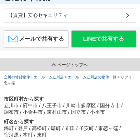
【賃貸】安心セキュリティ
メールで共有する
LINEで共有する
ページトップへ
立川の賃貸物件｜エールーム立川店
>
エールーム立川店の物件一覧
>
リブリ・
恋ヶ窪
市区町村から探す
立川市
/
府中市
/
八王子市
/
川崎市多摩区
/
国分寺市
/
調布市
/
小金井市
/
東村山市
/
国立市
/
小平市
町名から探す
錦町
/
登戸
/
高松町
/
曙町
/
布田
/
子安町
/
東恋ヶ窪
/
宿河原
/
本町
/
東町