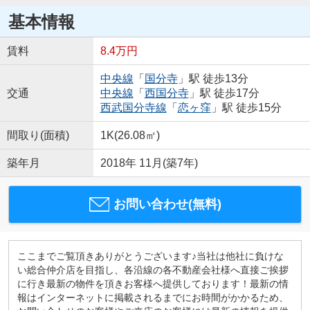
基本情報
賃料
8.4万円
中央線
「
国分寺
」駅 徒歩13分
交通
中央線
「
西国分寺
」駅 徒歩17分
西武国分寺線
「
恋ヶ窪
」駅 徒歩15分
間取り(面積)
1K(26.08㎡)
築年月
2018年 11月(築7年)
お問い合わせ(無料)
ここまでご覧頂きありがとうございます♪当社は他社に負けな
い総合仲介店を目指し、各沿線の各不動産会社様へ直接ご挨拶
に行き最新の物件を頂きお客様へ提供しております！最新の情
報はインターネットに掲載されるまでにお時間がかかるため、