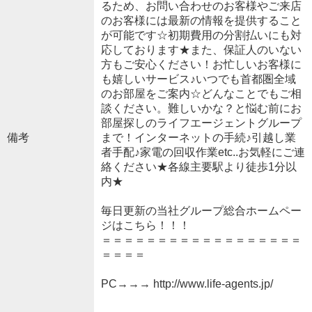
るため、お問い合わせのお客様やご来店
のお客様には最新の情報を提供すること
が可能です☆初期費用の分割払いにも対
応しております★また、保証人のいない
方もご安心ください！お忙しいお客様に
も嬉しいサービス♪いつでも首都圏全域
のお部屋をご案内☆どんなことでもご相
談ください。難しいかな？と悩む前にお
部屋探しのライフエージェントグループ
備考
まで！インターネットの手続♪引越し業
者手配♪家電の回収作業etc..お気軽にご連
絡ください★各線主要駅より徒歩1分以
内★
毎日更新の当社グループ総合ホームペー
ジはこちら！！！
＝＝＝＝＝＝＝＝＝＝＝＝＝＝＝＝＝＝
＝＝＝＝
PC→→→ http://www.life-agents.jp/