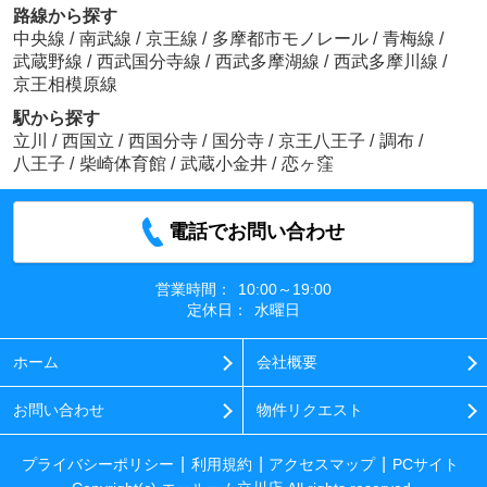
路線から探す
中央線
/
南武線
/
京王線
/
多摩都市モノレール
/
青梅線
/
武蔵野線
/
西武国分寺線
/
西武多摩湖線
/
西武多摩川線
/
京王相模原線
駅から探す
立川
/
西国立
/
西国分寺
/
国分寺
/
京王八王子
/
調布
/
八王子
/
柴崎体育館
/
武蔵小金井
/
恋ヶ窪
電話でお問い合わせ
営業時間：
10:00～19:00
定休日：
水曜日
ホーム
会社概要
お問い合わせ
物件リクエスト
プライバシーポリシー
利用規約
アクセスマップ
PCサイト