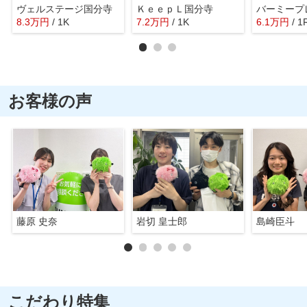
ヴェルステージ国分寺
ＫｅｅｐＬ国分寺
8.3
万
円
/ 1K
7.2
万
円
/ 1K
6.1
万
円
/ 1
お客様の声
藤原 史奈
岩切 皇士郎
島崎臣斗
こだわり特集