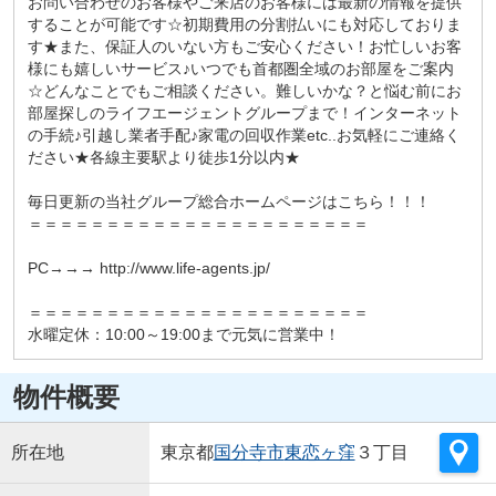
お問い合わせのお客様やご来店のお客様には最新の情報を提供
することが可能です☆初期費用の分割払いにも対応しておりま
す★また、保証人のいない方もご安心ください！お忙しいお客
様にも嬉しいサービス♪いつでも首都圏全域のお部屋をご案内
☆どんなことでもご相談ください。難しいかな？と悩む前にお
部屋探しのライフエージェントグループまで！インターネット
の手続♪引越し業者手配♪家電の回収作業etc..お気軽にご連絡く
ださい★各線主要駅より徒歩1分以内★
毎日更新の当社グループ総合ホームページはこちら！！！
＝＝＝＝＝＝＝＝＝＝＝＝＝＝＝＝＝＝＝＝＝＝
PC→→→ http://www.life-agents.jp/
＝＝＝＝＝＝＝＝＝＝＝＝＝＝＝＝＝＝＝＝＝＝
水曜定休：10:00～19:00まで元気に営業中！
物件概要
所在地
東京都
国分寺市
東恋ヶ窪
３丁目