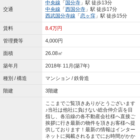
中央線
「
国分寺
」駅 徒歩13分
交通
中央線
「
西国分寺
」駅 徒歩17分
西武国分寺線
「
恋ヶ窪
」駅 徒歩15分
賃料
8.4万円
管理費等
4,000円
面積
26.08㎡
築年月
2018年 11月(築7年)
種別 / 構造
マンション / 鉄骨造
階建
3階建
ここまでご覧頂きありがとうございます
♪当社は他社に負けない総合仲介店を目
指し、各沿線の各不動産会社様へ直接ご
挨拶に行き最新の物件を頂きお客様へ提
供しております！最新の情報はインター
ネットに掲載されるまでにお時間がかか