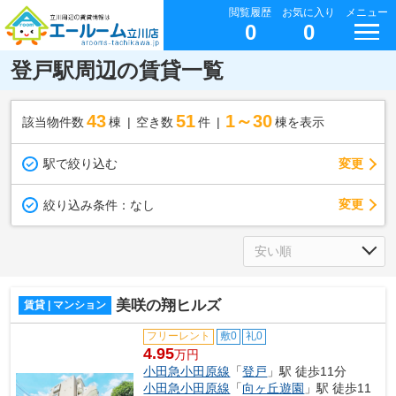
閲覧履歴
お気に入り
メニュー
0
0
登戸駅周辺の賃貸一覧
43
51
1～30
該当物件数
棟
空き数
件
棟を表示
駅で絞り込む
変更
変更
絞り込み条件：
なし
美咲の翔ヒルズ
賃貸 | マンション
フリーレント
敷0
礼0
4.95
万円
小田急小田原線
「
登戸
」駅 徒歩11分
小田急小田原線
「
向ヶ丘遊園
」駅 徒歩11