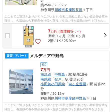
分
築25年 / 25.92㎡
神奈川県
川崎市多摩区
長尾
１丁目
ここまでご覧頂きありがとうございます♪当社は他社に負けない総合仲介店を
目指し、各沿線の各不動産会社様へ直接ご挨拶に行き最新の物件を頂きお客
様へ提供しております！最新の情報は...
7
万
円
(管理費等：- )
1ヶ月
0ヶ月
敷金
礼金
2階 / 1K / 25.92㎡
メルディア中野島
賃貸 | アパート
礼0
7
万円
南武線
「
中野島
」駅 徒歩10分
南武線
「
登戸
」駅 徒歩20分
小田急小田原線
「
向ヶ丘遊園
」駅 徒歩22
分
築5年 / 20.12㎡
神奈川県
川崎市多摩区
中野島
４丁目
ここまでご覧頂きありがとうございます♪当社は他社に負けない総合仲介店を
目指し、各沿線の各不動産会社様へ直接ご挨拶に行き最新の物件を頂きお客