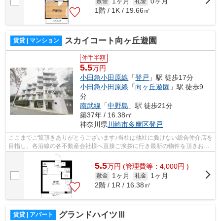
1ヶ月
0ヶ月
敷金
礼金
1階 / 1K / 19.66㎡
スカイコート向ヶ丘遊園
賃貸 | マンション
仲手半額
5.5
万円
小田急小田原線
「
登戸
」駅 徒歩17分
小田急小田原線
「
向ヶ丘遊園
」駅 徒歩9
分
南武線
「
中野島
」駅 徒歩21分
築37年 / 16.38㎡
神奈川県
川崎市多摩区
登戸
ここまでご覧頂きありがとうございます♪当社は他社に負けない総合仲介店を
目指し、各沿線の各不動産会社様へ直接ご挨拶に行き最新の物件を頂きお客
様へ提供しております！最新の情報は...
5.5
万
円
(管理費等：4,000円 )
1ヶ月
1ヶ月
敷金
礼金
2階 / 1R / 16.38㎡
グランドハイツⅢ
賃貸 | アパート