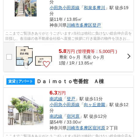
分
小田急小田原線
「
和泉多摩川
」駅 徒歩19
分
築11年 / 13.85㎡
神奈川県
川崎市多摩区
登戸
ここまでご覧頂きありがとうございます♪当社は他社に負けない総合仲介店を
目指し、各沿線の各不動産会社様へ直接ご挨拶に行き最新の物件を頂きお客
様へ提供しております！最新の情報は...
5.8
万
円
(管理費等：5,000円 )
0ヶ月
0ヶ月
敷金
礼金
1階 / 1R / 13.85㎡
Ｄａｉｍｏｔｏ壱番館 Ａ棟
賃貸 | アパート
6.3
万円
南武線
「
登戸
」駅 徒歩11分
小田急小田原線
「
向ヶ丘遊園
」駅 徒歩12
分
南武線
「
宿河原
」駅 徒歩12分
築54年 / 33.00㎡
神奈川県
川崎市多摩区
宿河原
２丁目
ここまでご覧頂きありがとうございます♪当社は他社に負けない総合仲介店を