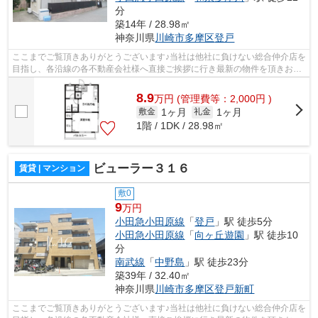
分
築14年 / 28.98㎡
神奈川県
川崎市多摩区
登戸
ここまでご覧頂きありがとうございます♪当社は他社に負けない総合仲介店を
目指し、各沿線の各不動産会社様へ直接ご挨拶に行き最新の物件を頂きお客
様へ提供しております！最新の情報は...
8.9
万
円
(管理費等：2,000円 )
1ヶ月
1ヶ月
敷金
礼金
1階 / 1DK / 28.98㎡
ビューラー３１６
賃貸 | マンション
敷0
9
万円
小田急小田原線
「
登戸
」駅 徒歩5分
小田急小田原線
「
向ヶ丘遊園
」駅 徒歩10
分
南武線
「
中野島
」駅 徒歩23分
築39年 / 32.40㎡
神奈川県
川崎市多摩区
登戸新町
ここまでご覧頂きありがとうございます♪当社は他社に負けない総合仲介店を