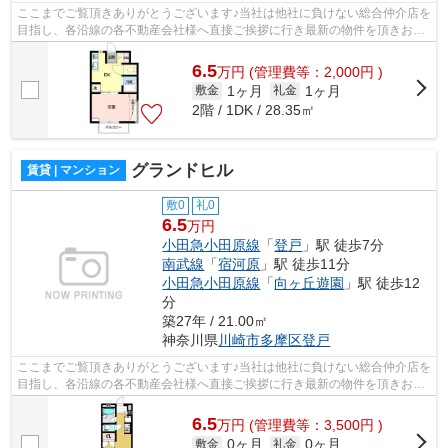
ここまでご覧頂きありがとうございます♪当社は他社に負けない総合仲介店を
目指し、各沿線の各不動産会社様へ直接ご挨拶に行き最新の物件を頂きお客
様へ提供しております！最新の情報は...
6.5
万
円
(管理費等：2,000円 )
1ヶ月
1ヶ月
敷金
礼金
2階 / 1DK / 28.35㎡
グランドヒル
賃貸 | マンション
敷0
礼0
6.5
万円
小田急小田原線
「
登戸
」駅 徒歩7分
南武線
「
宿河原
」駅 徒歩11分
小田急小田原線
「
向ヶ丘遊園
」駅 徒歩12
分
築27年 / 21.00㎡
神奈川県
川崎市多摩区
登戸
ここまでご覧頂きありがとうございます♪当社は他社に負けない総合仲介店を
目指し、各沿線の各不動産会社様へ直接ご挨拶に行き最新の物件を頂きお客
様へ提供しております！最新の情報は...
6.5
万
円
(管理費等：3,500円 )
0ヶ月
0ヶ月
敷金
礼金