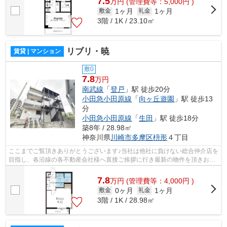
7.5
万
円
(管理費等：5,000円 )
1ヶ月
1ヶ月
敷金
礼金
3階 / 1K / 23.10㎡
リブリ・暁
賃貸 | マンション
敷0
7.8
万円
南武線
「
登戸
」駅 徒歩20分
小田急小田原線
「
向ヶ丘遊園
」駅 徒歩13
分
小田急小田原線
「
生田
」駅 徒歩18分
築8年 / 28.98㎡
神奈川県
川崎市多摩区
枡形
４丁目
ここまでご覧頂きありがとうございます♪当社は他社に負けない総合仲介店を
目指し、各沿線の各不動産会社様へ直接ご挨拶に行き最新の物件を頂きお客
様へ提供しております！最新の情報は...
7.8
万
円
(管理費等：4,000円 )
0ヶ月
1ヶ月
敷金
礼金
3階 / 1K / 28.98㎡