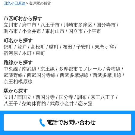
田急小田原線
>
登戸駅の賃貸
市区町村から探す
立川市
/
府中市
/
八王子市
/
川崎市多摩区
/
国分寺市
/
調布市
/
小金井市
/
東村山市
/
国立市
/
小平市
町名から探す
錦町
/
登戸
/
高松町
/
曙町
/
布田
/
子安町
/
東恋ヶ窪
/
宿河原
/
本町
/
東町
路線から探す
中央線
/
南武線
/
京王線
/
多摩都市モノレール
/
青梅線
/
武蔵野線
/
西武国分寺線
/
西武多摩湖線
/
西武多摩川線
/
京王相模原線
駅から探す
立川
/
西国立
/
西国分寺
/
国分寺
/
調布
/
京王八王子
/
八王子
/
柴崎体育館
/
武蔵小金井
/
恋ヶ窪
電話でお問い合わせ