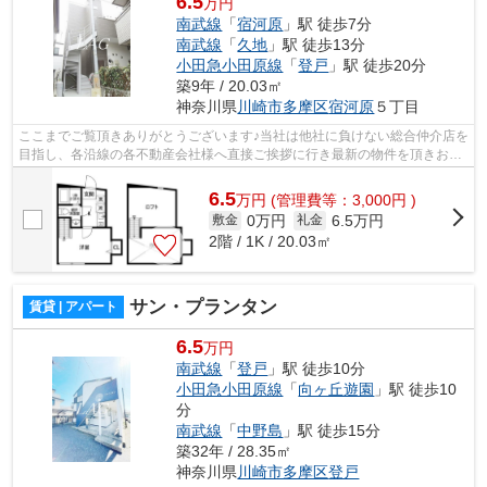
6.5
万円
南武線
「
宿河原
」駅 徒歩7分
南武線
「
久地
」駅 徒歩13分
小田急小田原線
「
登戸
」駅 徒歩20分
築9年 / 20.03㎡
神奈川県
川崎市多摩区
宿河原
５丁目
ここまでご覧頂きありがとうございます♪当社は他社に負けない総合仲介店を
目指し、各沿線の各不動産会社様へ直接ご挨拶に行き最新の物件を頂きお客
様へ提供しております！最新の情報は...
6.5
万
円
(管理費等：3,000円 )
0万円
6.5万円
敷金
礼金
2階 / 1K / 20.03㎡
サン・プランタン
賃貸 | アパート
6.5
万円
南武線
「
登戸
」駅 徒歩10分
小田急小田原線
「
向ヶ丘遊園
」駅 徒歩10
分
南武線
「
中野島
」駅 徒歩15分
築32年 / 28.35㎡
神奈川県
川崎市多摩区
登戸