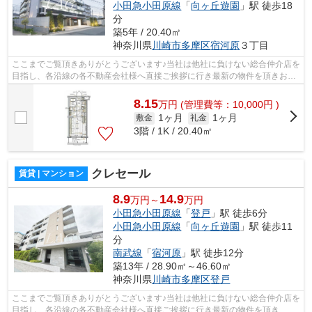
小田急小田原線
「
向ヶ丘遊園
」駅 徒歩18
分
築5年 / 20.40㎡
神奈川県
川崎市多摩区
宿河原
３丁目
ここまでご覧頂きありがとうございます♪当社は他社に負けない総合仲介店を
目指し、各沿線の各不動産会社様へ直接ご挨拶に行き最新の物件を頂きお客
様へ提供しております！最新の情報は...
8.15
万
円
(管理費等：10,000円 )
1ヶ月
1ヶ月
敷金
礼金
3階 / 1K / 20.40㎡
クレセール
賃貸 | マンション
8.9
14.9
万円～
万円
小田急小田原線
「
登戸
」駅 徒歩6分
小田急小田原線
「
向ヶ丘遊園
」駅 徒歩11
分
南武線
「
宿河原
」駅 徒歩12分
築13年 / 28.90㎡～46.60㎡
神奈川県
川崎市多摩区
登戸
ここまでご覧頂きありがとうございます♪当社は他社に負けない総合仲介店を
目指し、各沿線の各不動産会社様へ直接ご挨拶に行き最新の物件を頂き、お