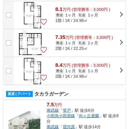
様へ提供しております！最新の情報は...
8.1
万
円
(管理費等：3,000円 )
1ヶ月
1ヶ月
敷金
礼金
1階 / 1K / 24.98㎡
7.35
万
円
(管理費等：3,000円 )
1ヶ月
1ヶ月
敷金
礼金
2階 / 1K / 22.25㎡
8.4
万
円
(管理費等：3,000円 )
1ヶ月
1ヶ月
敷金
礼金
2階 / 1K / 24.98㎡
タカラガーデン
賃貸 | アパート
7.5
万円
南武線
「
登戸
」駅 徒歩6分
小田急小田原線
「
向ヶ丘遊園
」駅 徒歩8
分
南武線
「
宿河原
」駅 徒歩14分