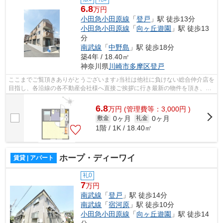
6.8
万円
小田急小田原線
「
登戸
」駅 徒歩13分
小田急小田原線
「
向ヶ丘遊園
」駅 徒歩13
分
南武線
「
中野島
」駅 徒歩18分
築4年 / 18.40㎡
神奈川県
川崎市多摩区
登戸
ここまでご覧頂きありがとうございます♪当社は他社に負けない総合仲介店を
目指し、各沿線の各不動産会社様へ直接ご挨拶に行き最新の物件を頂き、お
客様へ提供しております！最新の情報...
6.8
万
円
(管理費等：3,000円 )
0ヶ月
0ヶ月
敷金
礼金
1階 / 1K / 18.40㎡
ホープ・ディーワイ
賃貸 | アパート
礼0
7
万円
南武線
「
登戸
」駅 徒歩14分
南武線
「
宿河原
」駅 徒歩10分
小田急小田原線
「
向ヶ丘遊園
」駅 徒歩14