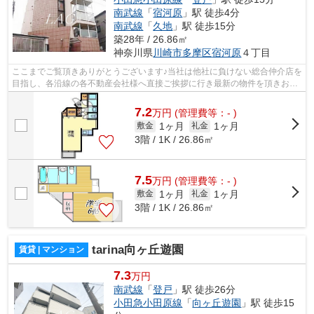
南武線
「
宿河原
」駅 徒歩4分
南武線
「
久地
」駅 徒歩15分
築28年 / 26.86㎡
神奈川県
川崎市多摩区
宿河原
４丁目
ここまでご覧頂きありがとうございます♪当社は他社に負けない総合仲介店を
目指し、各沿線の各不動産会社様へ直接ご挨拶に行き最新の物件を頂きお客
様へ提供しております！最新の情報は...
7.2
万
円
(管理費等：- )
1ヶ月
1ヶ月
敷金
礼金
3階 / 1K / 26.86㎡
7.5
万
円
(管理費等：- )
1ヶ月
1ヶ月
敷金
礼金
3階 / 1K / 26.86㎡
tarina向ヶ丘遊園
賃貸 | マンション
7.3
万円
南武線
「
登戸
」駅 徒歩26分
小田急小田原線
「
向ヶ丘遊園
」駅 徒歩15