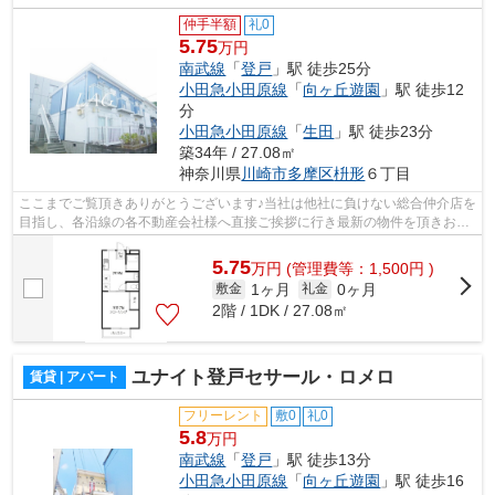
仲手半額
礼0
5.75
万円
南武線
「
登戸
」駅 徒歩25分
小田急小田原線
「
向ヶ丘遊園
」駅 徒歩12
分
小田急小田原線
「
生田
」駅 徒歩23分
築34年 / 27.08㎡
神奈川県
川崎市多摩区
枡形
６丁目
ここまでご覧頂きありがとうございます♪当社は他社に負けない総合仲介店を
目指し、各沿線の各不動産会社様へ直接ご挨拶に行き最新の物件を頂きお客
様へ提供しております！最新の情報は...
5.75
万
円
(管理費等：1,500円 )
1ヶ月
0ヶ月
敷金
礼金
2階 / 1DK / 27.08㎡
ユナイト登戸セサール・ロメロ
賃貸 | アパート
フリーレント
敷0
礼0
5.8
万円
南武線
「
登戸
」駅 徒歩13分
小田急小田原線
「
向ヶ丘遊園
」駅 徒歩16