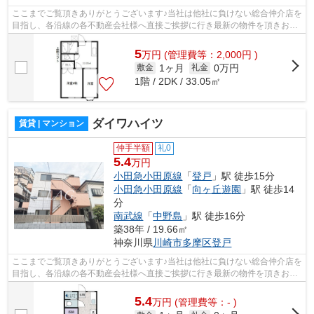
ここまでご覧頂きありがとうございます♪当社は他社に負けない総合仲介店を
目指し、各沿線の各不動産会社様へ直接ご挨拶に行き最新の物件を頂きお客
様へ提供しております！最新の情報は...
5
万
円
(管理費等：2,000円 )
1ヶ月
0万円
敷金
礼金
1階 / 2DK / 33.05㎡
ダイワハイツ
賃貸 | マンション
仲手半額
礼0
5.4
万円
小田急小田原線
「
登戸
」駅 徒歩15分
小田急小田原線
「
向ヶ丘遊園
」駅 徒歩14
分
南武線
「
中野島
」駅 徒歩16分
築38年 / 19.66㎡
神奈川県
川崎市多摩区
登戸
ここまでご覧頂きありがとうございます♪当社は他社に負けない総合仲介店を
目指し、各沿線の各不動産会社様へ直接ご挨拶に行き最新の物件を頂きお客
様へ提供しております！最新の情報は...
5.4
万
円
(管理費等：- )