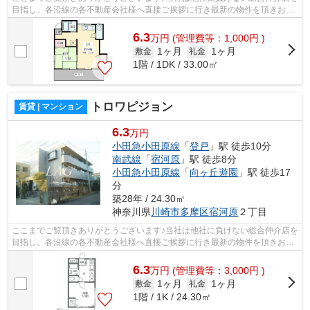
目指し、各沿線の各不動産会社様へ直接ご挨拶に行き最新の物件を頂きお客
様へ提供しております！最新の情報は...
6.3
万
円
(管理費等：1,000円 )
1ヶ月
1ヶ月
敷金
礼金
1階 / 1DK / 33.00㎡
トロワピジョン
賃貸 | マンション
6.3
万円
小田急小田原線
「
登戸
」駅 徒歩10分
南武線
「
宿河原
」駅 徒歩8分
小田急小田原線
「
向ヶ丘遊園
」駅 徒歩17
分
築28年 / 24.30㎡
神奈川県
川崎市多摩区
宿河原
２丁目
ここまでご覧頂きありがとうございます♪当社は他社に負けない総合仲介店を
目指し、各沿線の各不動産会社様へ直接ご挨拶に行き最新の物件を頂きお客
様へ提供しております！最新の情報は...
6.3
万
円
(管理費等：3,000円 )
1ヶ月
1ヶ月
敷金
礼金
1階 / 1K / 24.30㎡