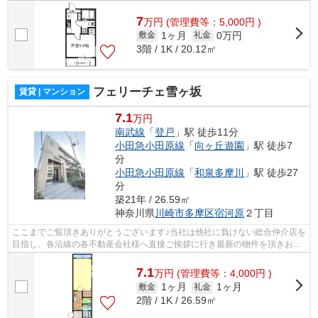
様へ提供しております！最新の情報は...
7
万
円
(管理費等：5,000円 )
1ヶ月
0万円
敷金
礼金
3階 / 1K / 20.12㎡
フェリーチェ雪ヶ坂
賃貸 | マンション
7.1
万円
南武線
「
登戸
」駅 徒歩11分
小田急小田原線
「
向ヶ丘遊園
」駅 徒歩7
分
小田急小田原線
「
和泉多摩川
」駅 徒歩27
分
築21年 / 26.59㎡
神奈川県
川崎市多摩区
宿河原
２丁目
ここまでご覧頂きありがとうございます♪当社は他社に負けない総合仲介店を
目指し、各沿線の各不動産会社様へ直接ご挨拶に行き最新の物件を頂きお客
様へ提供しております！最新の情報は...
7.1
万
円
(管理費等：4,000円 )
1ヶ月
1ヶ月
敷金
礼金
2階 / 1K / 26.59㎡