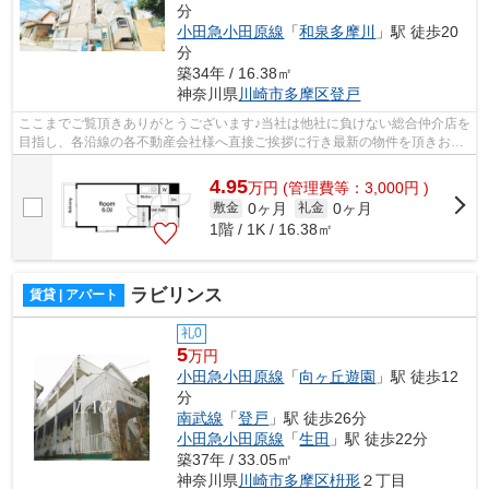
分
小田急小田原線
「
和泉多摩川
」駅 徒歩20
分
築34年 / 16.38㎡
神奈川県
川崎市多摩区
登戸
ここまでご覧頂きありがとうございます♪当社は他社に負けない総合仲介店を
目指し、各沿線の各不動産会社様へ直接ご挨拶に行き最新の物件を頂きお客
様へ提供しております！最新の情報は...
4.95
万
円
(管理費等：3,000円 )
0ヶ月
0ヶ月
敷金
礼金
1階 / 1K / 16.38㎡
ラビリンス
賃貸 | アパート
礼0
5
万円
小田急小田原線
「
向ヶ丘遊園
」駅 徒歩12
分
南武線
「
登戸
」駅 徒歩26分
小田急小田原線
「
生田
」駅 徒歩22分
築37年 / 33.05㎡
神奈川県
川崎市多摩区
枡形
２丁目