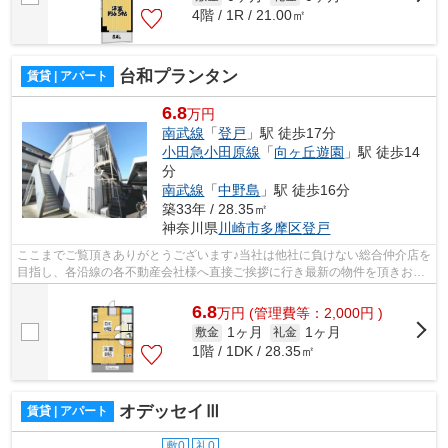
4階 / 1R / 21.00㎡
台和プランタン
賃貸 | アパート
6.8
万円
南武線
「
登戸
」駅 徒歩17分
小田急小田原線
「
向ヶ丘遊園
」駅 徒歩14
分
南武線
「
中野島
」駅 徒歩16分
築33年 / 28.35㎡
神奈川県
川崎市多摩区
登戸
ここまでご覧頂きありがとうございます♪当社は他社に負けない総合仲介店を
目指し、各沿線の各不動産会社様へ直接ご挨拶に行き最新の物件を頂きお客
様へ提供しております！最新の情報は...
6.8
万
円
(管理費等：2,000円 )
1ヶ月
1ヶ月
敷金
礼金
1階 / 1DK / 28.35㎡
オデッセイⅢ
賃貸 | アパート
敷0
礼0