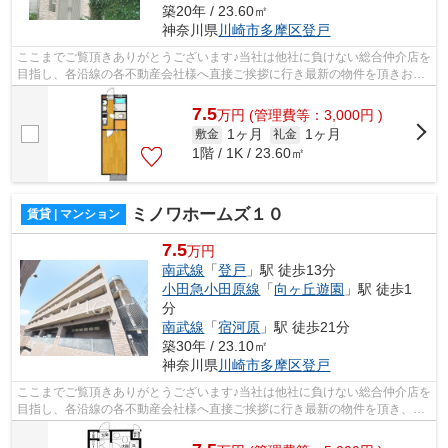
築20年 / 23.60㎡
神奈川県
川崎市多摩区
登戸
ここまでご覧頂きありがとうございます♪当社は他社に負けない総合仲介店を
目指し、各沿線の各不動産会社様へ直接ご挨拶に行き最新の物件を頂きお客
様へ提供しております！最新の情報は...
7.5
万
円
(管理費等：3,000円 )
1ヶ月
1ヶ月
敷金
礼金
1階 / 1K / 23.60㎡
ミノワホームズ１０
賃貸 | マンション
7.5
万円
南武線
「
登戸
」駅 徒歩13分
小田急小田原線
「
向ヶ丘遊園
」駅 徒歩1
分
南武線
「
宿河原
」駅 徒歩21分
築30年 / 23.10㎡
神奈川県
川崎市多摩区
登戸
ここまでご覧頂きありがとうございます♪当社は他社に負けない総合仲介店を
目指し、各沿線の各不動産会社様へ直接ご挨拶に行き最新の物件を頂き、お
客様へ提供しております！最新の情報...