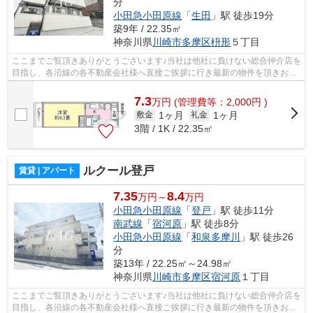
分
小田急小田原線
「
生田
」駅 徒歩19分
築9年 / 22.35㎡
神奈川県
川崎市多摩区
枡形
５丁目
ここまでご覧頂きありがとうございます♪当社は他社に負けない総合仲介店を
目指し、各沿線の各不動産会社様へ直接ご挨拶に行き最新の物件を頂きお客
様へ提供しております！最新の情報は...
7.3
万
円
(管理費等：2,000円 )
1ヶ月
1ヶ月
敷金
礼金
3階 / 1K / 22.35㎡
ルクール登戸
賃貸 | アパート
7.35
8.4
万円～
万円
小田急小田原線
「
登戸
」駅 徒歩11分
南武線
「
宿河原
」駅 徒歩8分
小田急小田原線
「
和泉多摩川
」駅 徒歩26
分
築13年 / 22.25㎡～24.98㎡
神奈川県
川崎市多摩区
宿河原
１丁目
ここまでご覧頂きありがとうございます♪当社は他社に負けない総合仲介店を
目指し、各沿線の各不動産会社様へ直接ご挨拶に行き最新の物件を頂きお客