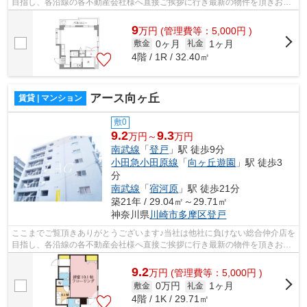
目指し、各沿線の各不動産会社様へ直接ご挨拶に行き最新の物件を頂きお客
様へ提供しております！最新の情報は...
9
万
円
(管理費等：5,000円 )
0ヶ月
1ヶ月
敷金
礼金
4階 / 1R / 32.40㎡
アース向ヶ丘
賃貸 | マンション
敷0
9.2
9.3
万円～
万円
南武線
「
登戸
」駅 徒歩9分
小田急小田原線
「
向ヶ丘遊園
」駅 徒歩3
分
南武線
「
宿河原
」駅 徒歩21分
築21年 / 29.04㎡～29.71㎡
神奈川県
川崎市多摩区
登戸
ここまでご覧頂きありがとうございます♪当社は他社に負けない総合仲介店を
目指し、各沿線の各不動産会社様へ直接ご挨拶に行き最新の物件を頂きお客
様へ提供しております！最新の情報は...
9.2
万
円
(管理費等：5,000円 )
0万円
1ヶ月
敷金
礼金
4階 / 1K / 29.71㎡