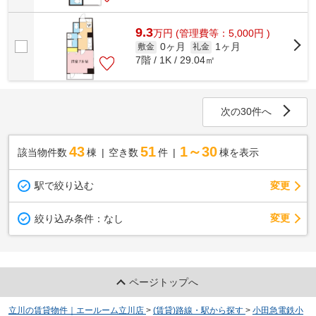
9.3
万
円
(管理費等：5,000円 )
0ヶ月
1ヶ月
敷金
礼金
7階 / 1K / 29.04㎡
次の30件へ
43
51
1～30
該当物件数
棟
空き数
件
棟を表示
駅で絞り込む
変更
変更
絞り込み条件：
なし
ページトップへ
立川の賃貸物件｜エールーム立川店
>
(賃貸)路線・駅から探す
>
小田急電鉄小