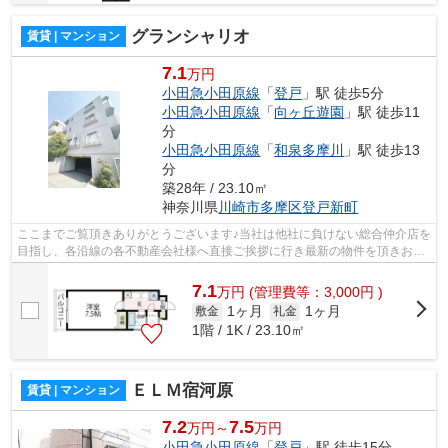
グランシャリオ
賃貸 | マンション
7.1
万円
小田急小田原線
「
登戸
」駅 徒歩5分
小田急小田原線
「
向ヶ丘遊園
」駅 徒歩11
分
小田急小田原線
「
和泉多摩川
」駅 徒歩13
分
築28年 / 23.10㎡
神奈川県
川崎市多摩区
登戸新町
ここまでご覧頂きありがとうございます♪当社は他社に負けない総合仲介店を
目指し、各沿線の各不動産会社様へ直接ご挨拶に行き最新の物件を頂きお客
様へ提供しております！最新の情報は...
7.1
万
円
(管理費等：3,000円 )
1ヶ月
1ヶ月
敷金
礼金
1階 / 1K / 23.10㎡
ＥＬＭ宿河原
賃貸 | マンション
7.2
7.5
万円～
万円
小田急小田原線
「
登戸
」駅 徒歩15分