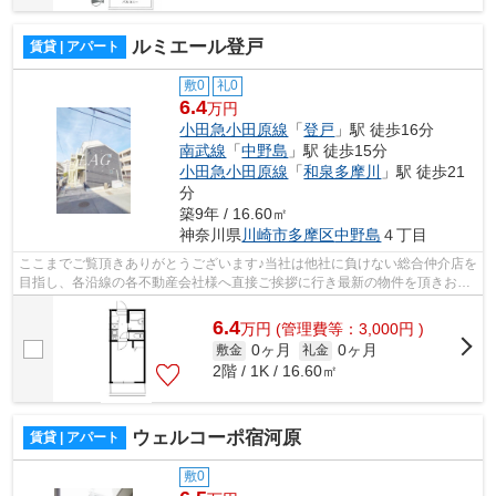
ルミエール登戸
賃貸 | アパート
敷0
礼0
6.4
万円
小田急小田原線
「
登戸
」駅 徒歩16分
南武線
「
中野島
」駅 徒歩15分
小田急小田原線
「
和泉多摩川
」駅 徒歩21
分
築9年 / 16.60㎡
神奈川県
川崎市多摩区
中野島
４丁目
ここまでご覧頂きありがとうございます♪当社は他社に負けない総合仲介店を
目指し、各沿線の各不動産会社様へ直接ご挨拶に行き最新の物件を頂きお客
様へ提供しております！最新の情報は...
6.4
万
円
(管理費等：3,000円 )
0ヶ月
0ヶ月
敷金
礼金
2階 / 1K / 16.60㎡
ウェルコーポ宿河原
賃貸 | アパート
敷0