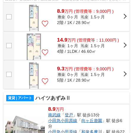
客様へ提供しております！最新の情報...
8.9
万
円
(管理費等：9,000円 )
0ヶ月
1.5ヶ月
敷金
礼金
2階 / 1K / 28.90㎡
14.9
万
円
(管理費等：11,000円 )
1ヶ月
1.5ヶ月
敷金
礼金
4階 / 1LDK / 46.60㎡
9.3
万
円
(管理費等：9,000円 )
0ヶ月
1.5ヶ月
敷金
礼金
5階 / 1K / 28.90㎡
ハイツあずみⅡ
賃貸 | アパート
8.9
万円
南武線
「
登戸
」駅 徒歩13分
小田急小田原線
「
向ヶ丘遊園
」駅 徒歩6
分
小田急小田原線
「
和泉多摩川
」駅 徒歩22