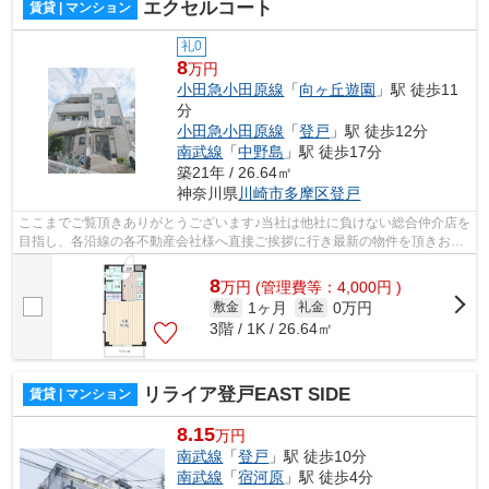
エクセルコート
賃貸 | マンション
礼0
8
万円
小田急小田原線
「
向ヶ丘遊園
」駅 徒歩11
分
小田急小田原線
「
登戸
」駅 徒歩12分
南武線
「
中野島
」駅 徒歩17分
築21年 / 26.64㎡
神奈川県
川崎市多摩区
登戸
ここまでご覧頂きありがとうございます♪当社は他社に負けない総合仲介店を
目指し、各沿線の各不動産会社様へ直接ご挨拶に行き最新の物件を頂きお客
様へ提供しております！最新の情報は...
8
万
円
(管理費等：4,000円 )
1ヶ月
0万円
敷金
礼金
3階 / 1K / 26.64㎡
リライア登戸EAST SIDE
賃貸 | マンション
8.15
万円
南武線
「
登戸
」駅 徒歩10分
南武線
「
宿河原
」駅 徒歩4分