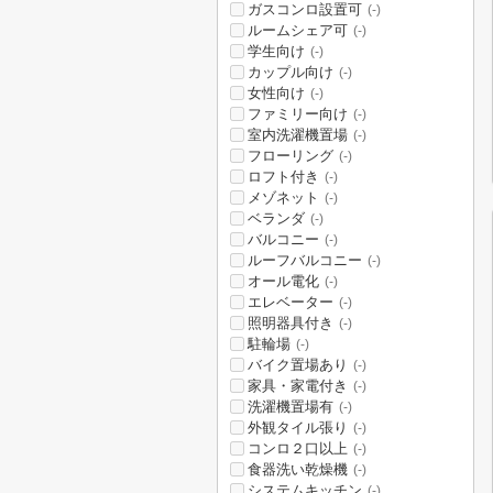
ガスコンロ設置可
(-)
ルームシェア可
(-)
学生向け
(-)
カップル向け
(-)
女性向け
(-)
ファミリー向け
(-)
室内洗濯機置場
(-)
フローリング
(-)
ロフト付き
(-)
メゾネット
(-)
ベランダ
(-)
バルコニー
(-)
ルーフバルコニー
(-)
オール電化
(-)
エレベーター
(-)
照明器具付き
(-)
駐輪場
(-)
バイク置場あり
(-)
家具・家電付き
(-)
洗濯機置場有
(-)
外観タイル張り
(-)
コンロ２口以上
(-)
食器洗い乾燥機
(-)
システムキッチン
(-)