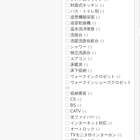
対面式キッチン
(-)
バス・トイレ別
(-)
追焚機能浴室
(-)
浴室乾燥機
(-)
温水洗浄便座
(-)
洗面台
(-)
洗髪洗面化粧台
(-)
シャワー
(-)
独立洗面台
(-)
エアコン
(-)
床暖房
(-)
床下収納
(-)
ウォークインクロゼット
(-)
ウォークインシューズクロゼット
(-)
収納豊富
(-)
CS
(-)
BS
(-)
CATV
(-)
光ファイバー
(-)
インターネット対応
(-)
オートロック
(-)
TVモニタ付インターホン
(-)