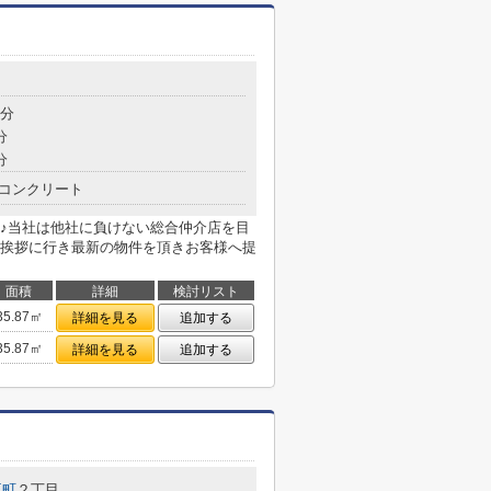
9分
分
分
コンクリート
♪当社は他社に負けない総合仲介店を目
挨拶に行き最新の物件を頂きお客様へ提
面積
詳細
検討リスト
35.87㎡
詳細を見る
追加する
35.87㎡
詳細を見る
追加する
王町
２丁目