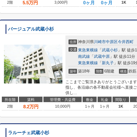
5.5
万円
0ヶ月
0ヶ月
2階
3,000円
1K
バージュアル武蔵小杉
神奈川県
川崎市中原区
今井西町
住所
交通
東急東横線
「
武蔵小杉
」駅 徒歩1
南武線
「
武蔵中原
」駅 徒歩11分
東急東横線
「
新丸子
」駅 徒歩19
築18年
6階建
鉄筋
築年
階数
構造
ここまでご覧頂きありがとうございます
指し、各沿線の各不動産会社様へ直接ご
供し...
所在階
賃料
管理費・共益費
敷金
礼金
間取り
8.2
万円
2階
10,000円
1ヶ月
1ヶ月
1K
2
ラルーチェ武蔵小杉