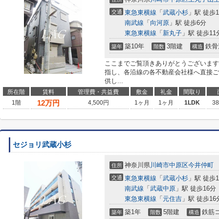
交通
東急東横線
「
武蔵小杉
」駅 徒歩1
南武線
「
向河原
」駅 徒歩6分
東急東横線
「
新丸子
」駅 徒歩11
築10年
3階建
鉄骨
築年
階数
構造
ここまでご覧頂きありがとうございます
指し、各沿線の各不動産会社様へ直接ご
供し...
所在階
賃料
管理費・共益費
敷金
礼金
間取り
12
万円
1階
4,500円
1ヶ月
1ヶ月
1LDK
3
セジョリ武蔵小杉
神奈川県
川崎市中原区
今井仲町
住所
交通
東急東横線
「
武蔵小杉
」駅 徒歩1
南武線
「
武蔵中原
」駅 徒歩16分
東急東横線
「
元住吉
」駅 徒歩16
築1年
5階建
鉄筋
築年
階数
構造