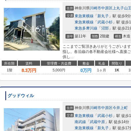
神奈川県
川崎市中原区
上丸子山
住所
交通
東急東横線
「
新丸子
」駅 徒歩9分
東急東横線
「
武蔵小杉
」駅 徒歩1
東急多摩川線
「
沼部
」駅 徒歩21
築11年
2階建
木造
築年
階数
構造
ここまでご覧頂きありがとうございます
指し、各沿線の各不動産会社様へ直接ご
供し...
所在階
賃料
管理費・共益費
敷金
礼金
間取り
8.3
万円
0万円
1階
5,000円
1ヶ月
1K
1
グッドウィル
神奈川県
川崎市中原区
今井上町
住所
交通
東急東横線
「
武蔵小杉
」駅 徒歩1
南武線
「
武蔵中原
」駅 徒歩14分
東急東横線
「
新丸子
」駅 徒歩17