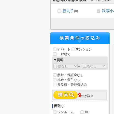
新丸子
武蔵小
(8)
アパート
マンション
一戸建て
▼賃料
～
敷金・保証金なし
礼金・敷引なし
共益費・管理費込み
9
件が該当
間取り
ワンルーム
1K