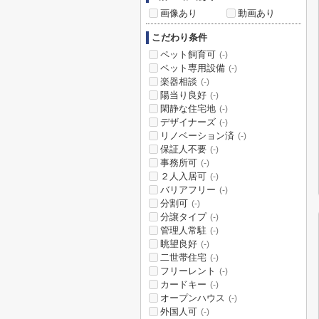
画像あり
動画あり
こだわり条件
ペット飼育可
(-)
ペット専用設備
(-)
楽器相談
(-)
陽当り良好
(-)
閑静な住宅地
(-)
デザイナーズ
(-)
リノベーション済
(-)
保証人不要
(-)
事務所可
(-)
２人入居可
(-)
バリアフリー
(-)
分割可
(-)
分譲タイプ
(-)
管理人常駐
(-)
眺望良好
(-)
二世帯住宅
(-)
フリーレント
(-)
カードキー
(-)
オープンハウス
(-)
外国人可
(-)