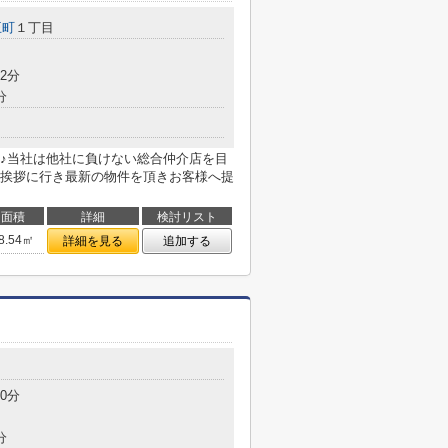
王町
１丁目
2分
分
♪当社は他社に負けない総合仲介店を目
挨拶に行き最新の物件を頂きお客様へ提
面積
詳細
検討リスト
8.54㎡
詳細を見る
追加する
0分
分