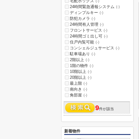
宅配ボックス
(-)
24時間緊急通報システム
(-)
ディンプルキー
(-)
防犯カメラ
(-)
24時間有人管理
(-)
フロントサービス
(-)
24時間ゴミ出し可
(-)
住戸内覧可能
(-)
コンシェルジュサービス
(-)
駐車場あり
(-)
2階以上
(-)
1階の物件
(-)
10階以上
(-)
20階以上
(-)
最上階
(-)
南向き
(-)
角部屋
(-)
9
件が該当
新着物件