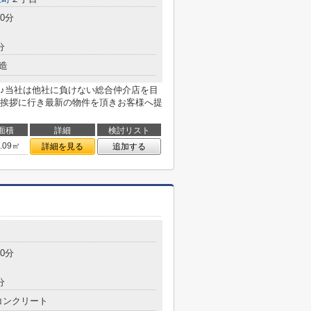
0分
分
造
♪当社は他社に負けない総合仲介店を目
挨拶に行き最新の物件を頂きお客様へ提
面積
詳細
検討リスト
8.09㎡
詳細を見る
追加する
0分
分
コンクリート