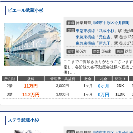
ピエール武蔵小杉
神奈川県
川崎市中原区
今井南町
住所
交通
東急東横線
「
武蔵小杉
」駅 徒歩
東急東横線
「
元住吉
」駅 徒歩12
東急東横線
「
新丸子
」駅 徒歩17
築32年
3階建
鉄筋
築年
階数
構造
ここまでご覧頂きありがとうございます
指し、各沿線の各不動産会社様へ直接ご
供し...
所在階
賃料
管理費・共益費
敷金
礼金
間取り
11
万円
0ヶ月
2階
3,000円
1ヶ月
2DK
11.2
万円
0万円
3階
3,000円
1ヶ月
1LDK
ステラ武蔵小杉
神奈川県
川崎市中原区
上丸子山
住所