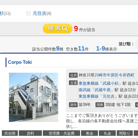
杉
元住吉
(11)
(4)
9
件が該当
並び順：
9
11
1-9
該当公開件数
棟 空き数
件
棟表示
Corpo Toki
神奈川県
川崎市中原区
今井西町
住所
交通
東急東横線
「
武蔵小杉
」駅 徒歩1
南武線
「
武蔵中原
」駅 徒歩12分
東急東横線
「
元住吉
」駅 徒歩22
築39年
3階建 地下1階
築年
階数
ここまでご覧頂きありがとうございます
指し、各沿線の各不動産会社様へ直接ご
供し...
所在階
賃料
管理費・共益費
敷金
礼金
間取り