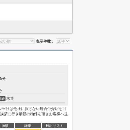
表示件数：
5分
分
木造
構造
♪当社は他社に負けない総合仲介店を目
挨拶に行き最新の物件を頂きお客様へ提
面積
詳細
検討リスト