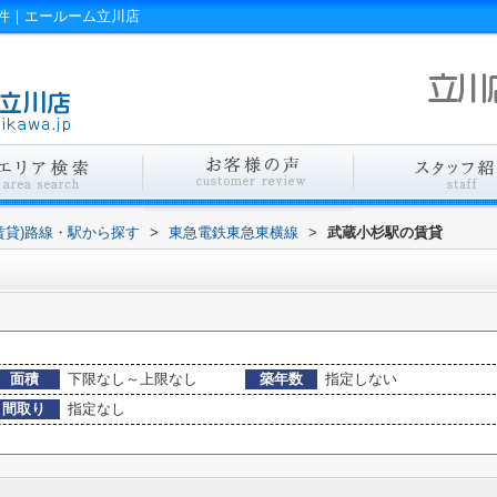
件｜エールーム立川店
賃貸)路線・駅から探す
>
東急電鉄東急東横線
>
武蔵小杉駅の賃貸
面積
下限なし～上限なし
築年数
指定しない
間取り
指定なし