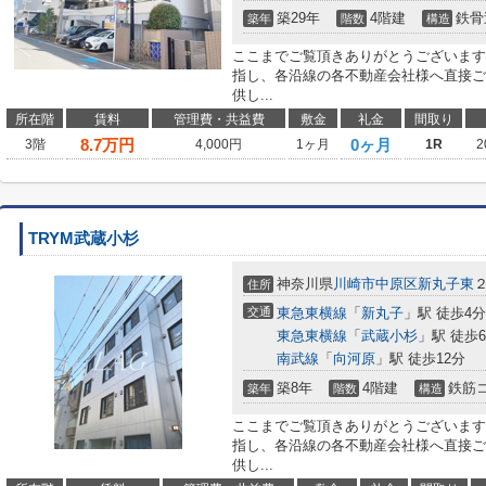
築29年
4階建
鉄骨
築年
階数
構造
ここまでご覧頂きありがとうございます
指し、各沿線の各不動産会社様へ直接ご
供し...
所在階
賃料
管理費・共益費
敷金
礼金
間取り
8.7
万円
0ヶ月
3階
4,000円
1ヶ月
1R
2
TRYM武蔵小杉
神奈川県
川崎市中原区
新丸子東
住所
交通
東急東横線
「
新丸子
」駅 徒歩4分
東急東横線
「
武蔵小杉
」駅 徒歩
南武線
「
向河原
」駅 徒歩12分
築8年
4階建
鉄筋
築年
階数
構造
ここまでご覧頂きありがとうございます
指し、各沿線の各不動産会社様へ直接ご
供し...