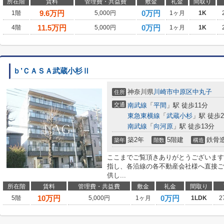
所在階
賃料
管理費・共益費
敷金
礼金
間取り
9.6
万円
0万円
1階
5,000円
1ヶ月
1K
11.5
万円
0万円
4階
5,000円
1ヶ月
1K
ｂ’ＣＡＳＡ武蔵小杉Ⅱ
神奈川県
川崎市中原区
中丸子
住所
交通
南武線
「
平間
」駅 徒歩11分
東急東横線
「
武蔵小杉
」駅 徒歩2
南武線
「
向河原
」駅 徒歩13分
築2年
5階建
鉄骨
築年
階数
構造
ここまでご覧頂きありがとうございます
指し、各沿線の各不動産会社様へ直接ご
供し...
所在階
賃料
管理費・共益費
敷金
礼金
間取り
10
万円
0万円
5階
5,000円
1ヶ月
1LDK
2