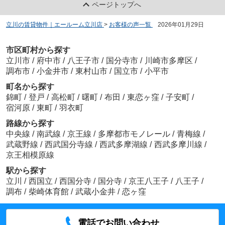
ページトップへ
立川の賃貸物件｜エールーム立川店
>
お客様の声一覧
>
2026年01月29日
市区町村から探す
立川市
/
府中市
/
八王子市
/
国分寺市
/
川崎市多摩区
/
調布市
/
小金井市
/
東村山市
/
国立市
/
小平市
町名から探す
錦町
/
登戸
/
高松町
/
曙町
/
布田
/
東恋ヶ窪
/
子安町
/
宿河原
/
東町
/
羽衣町
路線から探す
中央線
/
南武線
/
京王線
/
多摩都市モノレール
/
青梅線
/
武蔵野線
/
西武国分寺線
/
西武多摩湖線
/
西武多摩川線
/
京王相模原線
駅から探す
立川
/
西国立
/
西国分寺
/
国分寺
/
京王八王子
/
八王子
/
調布
/
柴崎体育館
/
武蔵小金井
/
恋ヶ窪
電話でお問い合わせ