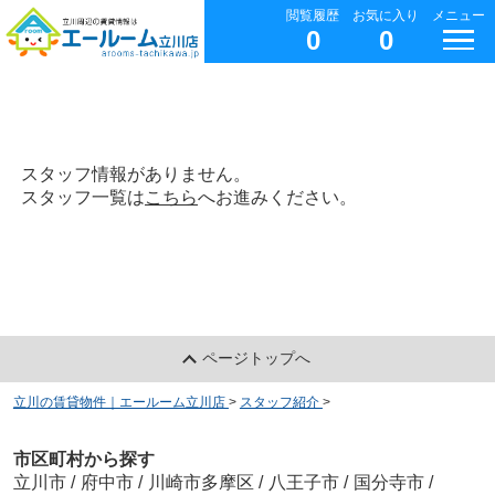
閲覧履歴
お気に入り
メニュー
0
0
スタッフ情報がありません。
スタッフ一覧は
こちら
へお進みください。
ページトップへ
立川の賃貸物件｜エールーム立川店
>
スタッフ紹介
>
市区町村から探す
立川市
/
府中市
/
川崎市多摩区
/
八王子市
/
国分寺市
/