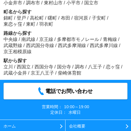
小金井市
/
調布市
/
東村山市
/
小平市
/
国立市
町名から探す
錦町
/
登戸
/
高松町
/
曙町
/
布田
/
宿河原
/
子安町
/
東恋ヶ窪
/
東町
/
羽衣町
路線から探す
中央線
/
南武線
/
京王線
/
多摩都市モノレール
/
青梅線
/
武蔵野線
/
西武国分寺線
/
西武多摩湖線
/
西武多摩川線
/
京王相模原線
駅から探す
立川
/
西国立
/
西国分寺
/
国分寺
/
調布
/
八王子
/
恋ヶ窪
/
武蔵小金井
/
京王八王子
/
柴崎体育館
電話でお問い合わせ
営業時間：
10:00～19:00
定休日：
水曜日
ホーム
会社概要