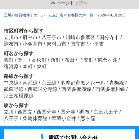
ページトップへ
立川の賃貸物件｜エールーム立川店
>
お客様の声一覧
>
2026年01月29日
市区町村から探す
立川市
/
府中市
/
八王子市
/
川崎市多摩区
/
国分寺市
/
調布市
/
小金井市
/
東村山市
/
国立市
/
小平市
町名から探す
錦町
/
登戸
/
高松町
/
曙町
/
布田
/
子安町
/
東恋ヶ窪
/
宿河原
/
本町
/
東町
路線から探す
中央線
/
南武線
/
京王線
/
多摩都市モノレール
/
青梅線
/
武蔵野線
/
西武国分寺線
/
西武多摩湖線
/
西武多摩川線
/
京王相模原線
駅から探す
立川
/
西国立
/
西国分寺
/
国分寺
/
調布
/
京王八王子
/
八王子
/
柴崎体育館
/
武蔵小金井
/
恋ヶ窪
電話でお問い合わせ