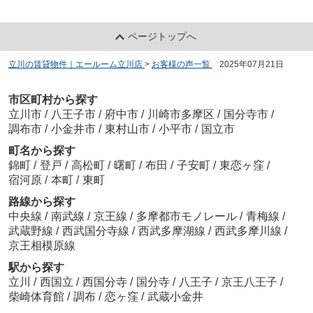
ページトップへ
立川の賃貸物件｜エールーム立川店
>
お客様の声一覧
>
2025年07月21日
市区町村から探す
立川市
/
八王子市
/
府中市
/
川崎市多摩区
/
国分寺市
/
調布市
/
小金井市
/
東村山市
/
小平市
/
国立市
町名から探す
錦町
/
登戸
/
高松町
/
曙町
/
布田
/
子安町
/
東恋ヶ窪
/
宿河原
/
本町
/
東町
路線から探す
中央線
/
南武線
/
京王線
/
多摩都市モノレール
/
青梅線
/
武蔵野線
/
西武国分寺線
/
西武多摩湖線
/
西武多摩川線
/
京王相模原線
駅から探す
立川
/
西国立
/
西国分寺
/
国分寺
/
八王子
/
京王八王子
/
柴崎体育館
/
調布
/
恋ヶ窪
/
武蔵小金井