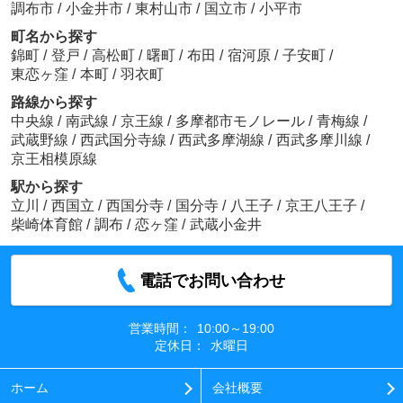
調布市
/
小金井市
/
東村山市
/
国立市
/
小平市
町名から探す
錦町
/
登戸
/
高松町
/
曙町
/
布田
/
宿河原
/
子安町
/
東恋ヶ窪
/
本町
/
羽衣町
路線から探す
中央線
/
南武線
/
京王線
/
多摩都市モノレール
/
青梅線
/
武蔵野線
/
西武国分寺線
/
西武多摩湖線
/
西武多摩川線
/
京王相模原線
駅から探す
立川
/
西国立
/
西国分寺
/
国分寺
/
八王子
/
京王八王子
/
柴崎体育館
/
調布
/
恋ヶ窪
/
武蔵小金井
電話でお問い合わせ
営業時間：
10:00～19:00
定休日：
水曜日
ホーム
会社概要