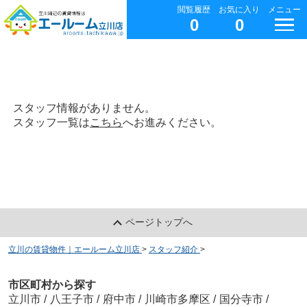
閲覧履歴
お気に入り
メニュー
0
0
スタッフ情報がありません。
スタッフ一覧は
こちら
へお進みください。
ページトップへ
立川の賃貸物件｜エールーム立川店
>
スタッフ紹介
>
市区町村から探す
立川市
/
八王子市
/
府中市
/
川崎市多摩区
/
国分寺市
/