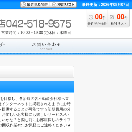
最終更新：2026年08月07日
00
00
件
件
最近見た物件
検討リスト
営業時間：10:00～19:00
定休日：水曜日
店を目指し、各沿線の各不動産会社様へ直
はインターネットに掲載されるまでにお時
を提供することが可能です☆初期費用の分
！お忙しいお客様にも嬉しいサービス♪い
しいかな？と悩む前にお部屋探しのライフ
収作業etc..お気軽にご連絡ください★