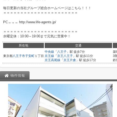
毎日更新の当社グループ総合ホームページはこちら！！！
＝＝＝＝＝＝＝＝＝＝＝＝＝＝＝＝＝＝＝＝＝＝
PC→→→ http://www.life-agents.jp/
＝＝＝＝＝＝＝＝＝＝＝＝＝＝＝＝＝＝＝＝＝＝
水曜定休：10:00～19:00まで元気に営業中！
所在地
交通
中央線
「
八王子
」駅 徒歩7分
築
東京都
八王子市
子安町
１丁目
京王線
「
京王八王子
」駅 徒歩11分
3
京王高尾線
「
京王片倉
」駅 徒歩17分
鉄
物件情報