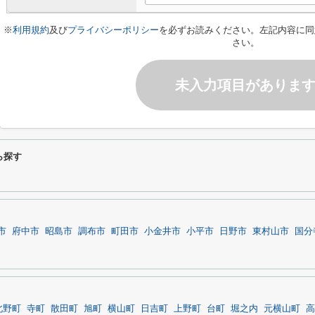
※
利用規約
及び
プライバシーポリシー
を必ずお読みください。左記内容に同
さい。
未入力項目がありま
ら探す
市
府中市
昭島市
調布市
町田市
小金井市
小平市
日野市
東村山市
国分
北野町
寺町
散田町
旭町
横山町
日吉町
上野町
台町
堀之内
元横山町
高