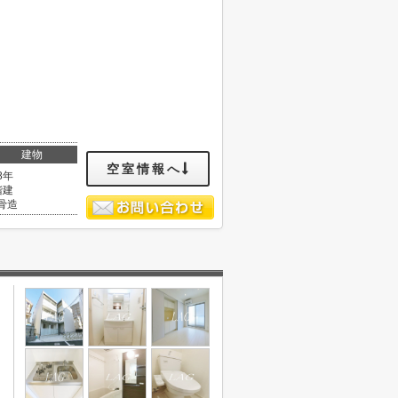
建物
空室情報へ
8年
階建
骨造