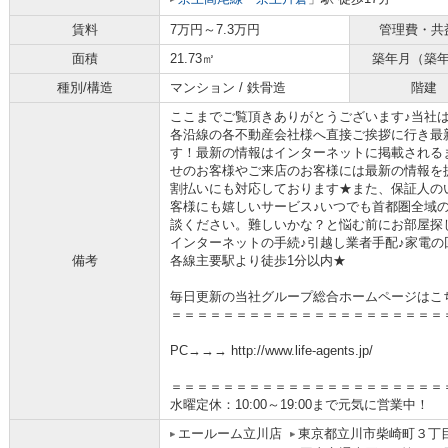
賃料
7万円～7.3万円
管理費・共
面積
21.73㎡
築年月（築
種別/構造
マンション / 鉄骨造
階建
ここまでご覧頂きありがとうございます♪当社
各沿線の各不動産会社様へ直接ご挨拶に行き最
す！最新の情報はインターネットに掲載される
せのお客様やご来店のお客様には最新の情報を
割払いにも対応しております★また、保証人の
客様にも嬉しいサービス♪いつでも首都圏全域
談ください。難しいかな？と悩む前にお部屋探
インターネットの手続♪引越し業者手配♪家電の回
備考
各線主要駅より徒歩1分以内★
毎日更新の当社グループ総合ホームページはこ
＝＝＝＝＝＝＝＝＝＝＝＝＝＝＝＝＝＝＝＝＝
PC→→→ http://www.life-agents.jp/
＝＝＝＝＝＝＝＝＝＝＝＝＝＝＝＝＝＝＝＝＝
水曜定休：10:00～19:00まで元気に営業中！
エールーム立川店
東京都立川市柴崎町３丁目4