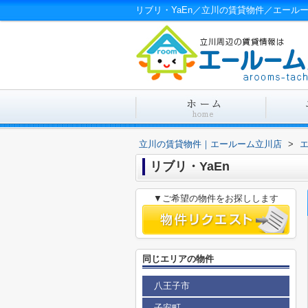
リブリ・YaEn／立川の賃貸物件／エール
立川の賃貸物件｜エールーム立川店
>
リブリ・YaEn
▼ご希望の物件をお探しします
同じエリアの物件
八王子市
子安町