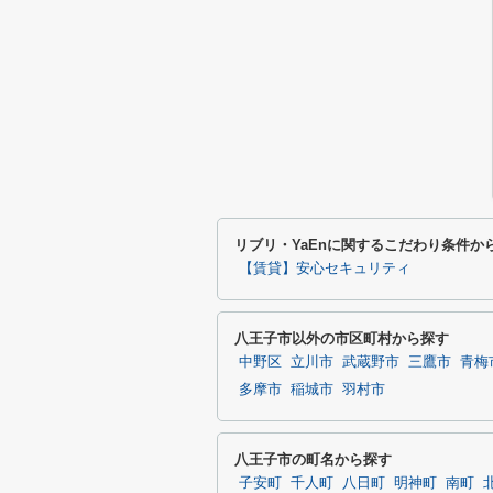
リブリ・YaEnに関するこだわり条件か
【賃貸】安心セキュリティ
八王子市以外の市区町村から探す
中野区
立川市
武蔵野市
三鷹市
青梅
多摩市
稲城市
羽村市
八王子市の町名から探す
子安町
千人町
八日町
明神町
南町