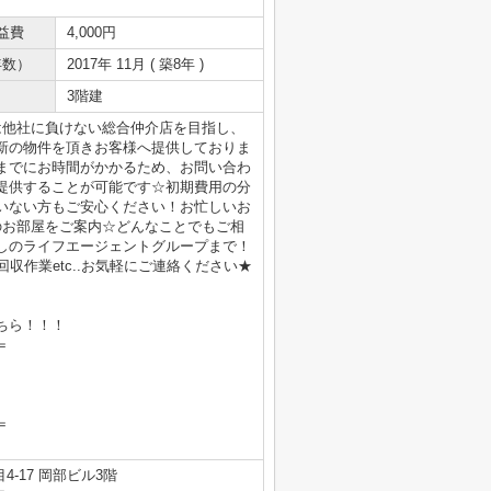
益費
4,000円
年数）
2017年 11月 ( 築8年 )
3階建
は他社に負けない総合仲介店を目指し、
新の物件を頂きお客様へ提供しておりま
までにお時間がかかるため、お問い合わ
提供することが可能です☆初期費用の分
いない方もご安心ください！お忙しいお
のお部屋をご案内☆どんなことでもご相
しのライフエージェントグループまで！
収作業etc..お気軽にご連絡ください★
ちら！！！
＝
＝
-17 岡部ビル3階