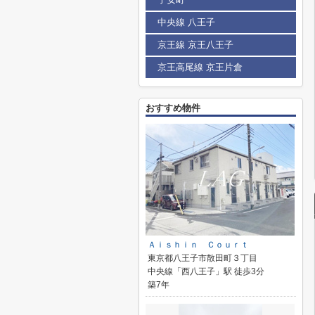
中央線 八王子
京王線 京王八王子
京王高尾線 京王片倉
おすすめ物件
Ａｉｓｈｉｎ Ｃｏｕｒｔ
東京都八王子市散田町３丁目
中央線「西八王子」駅 徒歩3分
築7年