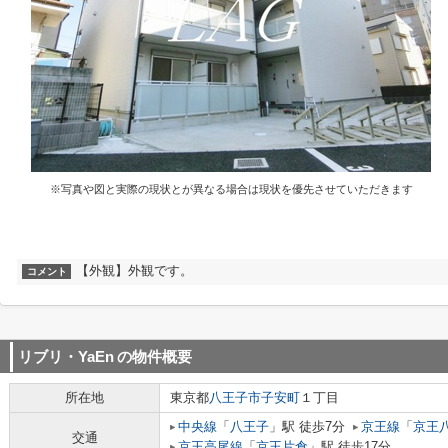
※写真や図と実際の現状とが異なる場合は現状を優先させていただきます
【外観】外観です。
コメント
リブリ・YaEn
の物件概要
所在地
東京都
八王子市
子安町
１丁目
中央線
「
八王子
」駅 徒歩7分
京王線
「
京王
交通
京王高尾線
「
京王片倉
」駅 徒歩17分