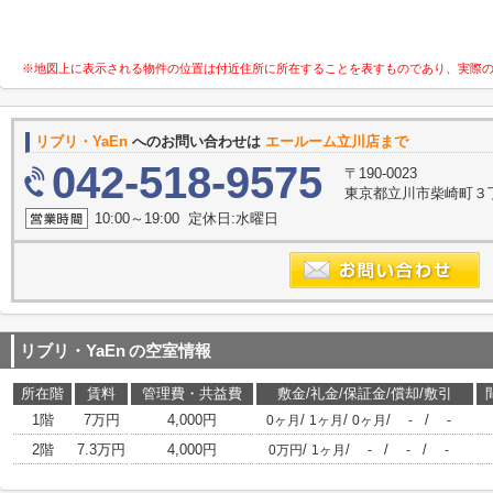
※地図上に表示される物件の位置は付近住所に所在することを表すものであり、実際
リブリ・YaEn
へのお問い合わせは
エールーム立川店まで
042-518-9575
〒190-0023
東京都立川市柴崎町３丁目
10:00～19:00 定休日:水曜日
リブリ・YaEn
の空室情報
所在階
賃料
管理費・共益費
敷金/礼金/保証金/償却/敷引
1階
7万円
4,000円
/
/
/
/
0ヶ月
1ヶ月
0ヶ月
-
-
2階
7.3万円
4,000円
/
/
/
/
0万円
1ヶ月
-
-
-