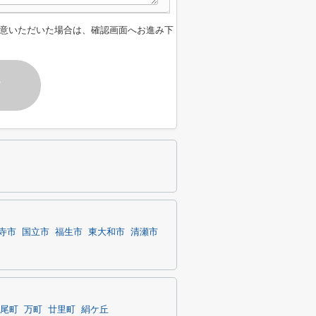
意いただいた場合は、確認画面へお進み下
す
寺市
国立市
福生市
東大和市
清瀬市
尾町
万町
廿里町
絹ケ丘