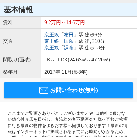
基本情報
賃料
9.2万円～14.6万円
京王線
「
布田
」駅 徒歩6分
交通
京王線
「
国領
」駅 徒歩10分
京王線
「
調布
」駅 徒歩13分
間取り(面積)
1K～1LDK(24.63㎡～47.20㎡)
築年月
2017年 11月(築8年)
お問い合わせ(無料)
ここまでご覧頂きありがとうございます♪当社は他社に負けな
い総合仲介店を目指し、各沿線の各不動産会社様へ直接ご挨拶
に行き最新の物件を頂きお客様へ提供しております！最新の情
報はインターネットに掲載されるまでにお時間がかかるため、