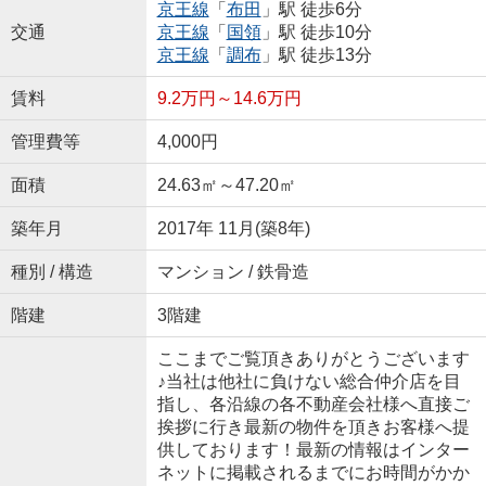
京王線
「
布田
」駅 徒歩6分
交通
京王線
「
国領
」駅 徒歩10分
京王線
「
調布
」駅 徒歩13分
賃料
9.2万円～14.6万円
管理費等
4,000円
面積
24.63㎡～47.20㎡
築年月
2017年 11月(築8年)
種別 / 構造
マンション / 鉄骨造
階建
3階建
ここまでご覧頂きありがとうございます
♪当社は他社に負けない総合仲介店を目
指し、各沿線の各不動産会社様へ直接ご
挨拶に行き最新の物件を頂きお客様へ提
供しております！最新の情報はインター
ネットに掲載されるまでにお時間がかか