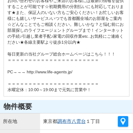
お問い合わせのお客様やご来店のお客様には最新の情報を提供
することが可能です☆初期費用の分割払いにも対応しておりま
す★また、保証人のいない方もご安心ください！お忙しいお客
様にも嬉しいサービス♪いつでも首都圏全域のお部屋をご案内
☆どんなことでもご相談ください。難しいかな？と悩む前にお
部屋探しのライフエージェントグループまで！インターネット
の手続♪引越し業者手配♪家電の回収作業etc..お気軽にご連絡く
ださい★各線主要駅より徒歩1分以内★
毎日更新の当社グループ総合ホームページはこちら！！！
＝＝＝＝＝＝＝＝＝＝＝＝＝＝＝＝＝＝＝＝＝＝
PC→→→ http://www.life-agents.jp/
＝＝＝＝＝＝＝＝＝＝＝＝＝＝＝＝＝＝＝＝＝＝
水曜定休：10:00～19:00まで元気に営業中！
物件概要
所在地
東京都
調布市
八雲台
１丁目