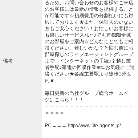
るため、お問い合わせのお客様やご来店
のお客様には最新の情報を提供すること
が可能です☆初期費用の分割払いにも対
応しております★また、保証人のいない
方もご安心ください！お忙しいお客様に
も嬉しいサービス♪いつでも首都圏全域
のお部屋をご案内☆どんなことでもご相
談ください。難しいかな？と悩む前にお
部屋探しのライフエージェントグループ
備考
まで！インターネットの手続♪引越し業
者手配♪家電の回収作業etc..お気軽にご連
絡ください★各線主要駅より徒歩1分以
内★
毎日更新の当社グループ総合ホームペー
ジはこちら！！！
＝＝＝＝＝＝＝＝＝＝＝＝＝＝＝＝＝＝
＝＝＝＝
PC→→→ http://www.life-agents.jp/