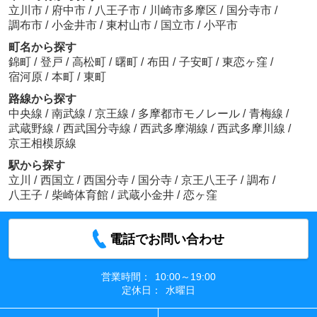
立川市
/
府中市
/
八王子市
/
川崎市多摩区
/
国分寺市
/
調布市
/
小金井市
/
東村山市
/
国立市
/
小平市
町名から探す
錦町
/
登戸
/
高松町
/
曙町
/
布田
/
子安町
/
東恋ヶ窪
/
宿河原
/
本町
/
東町
路線から探す
中央線
/
南武線
/
京王線
/
多摩都市モノレール
/
青梅線
/
武蔵野線
/
西武国分寺線
/
西武多摩湖線
/
西武多摩川線
/
京王相模原線
駅から探す
立川
/
西国立
/
西国分寺
/
国分寺
/
京王八王子
/
調布
/
八王子
/
柴崎体育館
/
武蔵小金井
/
恋ヶ窪
電話でお問い合わせ
営業時間：
10:00～19:00
定休日：
水曜日