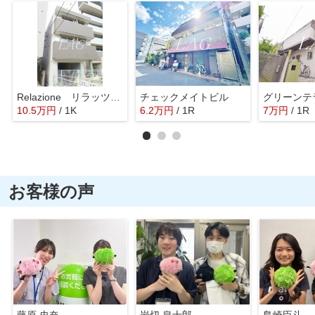
Relazione リラッツィオーネ
チェックメイトビル
グリーンテ
10.5
万
円
/ 1K
6.2
万
円
/ 1R
7
万
円
/ 1R
お客様の声
藤原 史奈
岩切 皇士郎
島崎臣斗