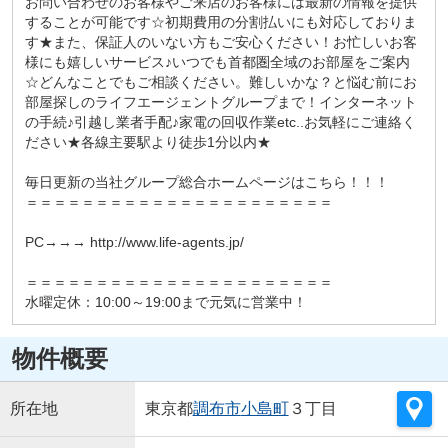
お問い合わせのお客様やご来店のお客様には最新の情報を提供
することが可能です☆初期費用の分割払いにも対応しておりま
す★また、保証人のいない方もご安心ください！お忙しいお客
様にも嬉しいサービス♪いつでも首都圏全域のお部屋をご案内
☆どんなことでもご相談ください。難しいかな？と悩む前にお
部屋探しのライフエージェントグループまで！インターネット
の手続♪引越し業者手配♪家電の回収作業etc..お気軽にご連絡く
ださい★各線主要駅より徒歩1分以内★
毎日更新の当社グループ総合ホームページはこちら！！！
＝＝＝＝＝＝＝＝＝＝＝＝＝＝＝＝＝＝＝＝＝＝
PC→→→ http://www.life-agents.jp/
＝＝＝＝＝＝＝＝＝＝＝＝＝＝＝＝＝＝＝＝＝＝
水曜定休：10:00～19:00まで元気に営業中！
物件概要
所在地
東京都
調布市
小島町
３丁目