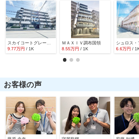
スカイコートグレース調布
ＭＡＸＩＶ調布国領
シュロス・
9.77
万
円
/ 1K
8.55
万
円
/ 1K
6.6
万
円
/ 1
お客様の声
藤原 史奈
守屋龍輝
安藤 知博