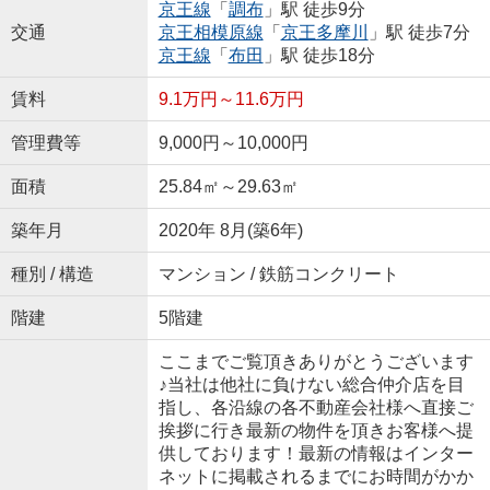
京王線
「
調布
」駅 徒歩9分
交通
京王相模原線
「
京王多摩川
」駅 徒歩7分
京王線
「
布田
」駅 徒歩18分
賃料
9.1万円～11.6万円
管理費等
9,000円～10,000円
面積
25.84㎡～29.63㎡
築年月
2020年 8月(築6年)
種別 / 構造
マンション / 鉄筋コンクリート
階建
5階建
ここまでご覧頂きありがとうございます
♪当社は他社に負けない総合仲介店を目
指し、各沿線の各不動産会社様へ直接ご
挨拶に行き最新の物件を頂きお客様へ提
供しております！最新の情報はインター
ネットに掲載されるまでにお時間がかか