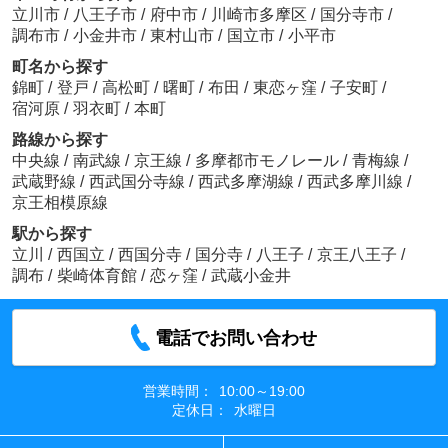
立川市
/
八王子市
/
府中市
/
川崎市多摩区
/
国分寺市
/
調布市
/
小金井市
/
東村山市
/
国立市
/
小平市
町名から探す
錦町
/
登戸
/
高松町
/
曙町
/
布田
/
東恋ヶ窪
/
子安町
/
宿河原
/
羽衣町
/
本町
路線から探す
中央線
/
南武線
/
京王線
/
多摩都市モノレール
/
青梅線
/
武蔵野線
/
西武国分寺線
/
西武多摩湖線
/
西武多摩川線
/
京王相模原線
駅から探す
立川
/
西国立
/
西国分寺
/
国分寺
/
八王子
/
京王八王子
/
調布
/
柴崎体育館
/
恋ヶ窪
/
武蔵小金井
電話でお問い合わせ
営業時間：
10:00～19:00
定休日：
水曜日