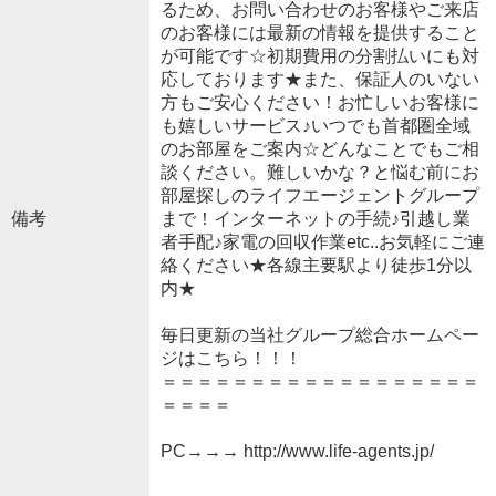
るため、お問い合わせのお客様やご来店
のお客様には最新の情報を提供すること
が可能です☆初期費用の分割払いにも対
応しております★また、保証人のいない
方もご安心ください！お忙しいお客様に
も嬉しいサービス♪いつでも首都圏全域
のお部屋をご案内☆どんなことでもご相
談ください。難しいかな？と悩む前にお
部屋探しのライフエージェントグループ
備考
まで！インターネットの手続♪引越し業
者手配♪家電の回収作業etc..お気軽にご連
絡ください★各線主要駅より徒歩1分以
内★
毎日更新の当社グループ総合ホームペー
ジはこちら！！！
＝＝＝＝＝＝＝＝＝＝＝＝＝＝＝＝＝＝
＝＝＝＝
PC→→→ http://www.life-agents.jp/