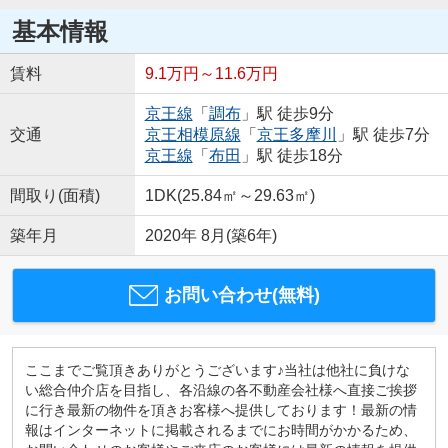
基本情報
賃料
9.1万円～11.6万円
京王線
「
調布
」駅 徒歩9分
交通
京王相模原線
「
京王多摩川
」駅 徒歩7分
京王線
「
布田
」駅 徒歩18分
間取り(面積)
1DK(25.84㎡～29.63㎡)
築年月
2020年 8月(築6年)
お問い合わせ(無料)
ここまでご覧頂きありがとうございます♪当社は他社に負けな
い総合仲介店を目指し、各沿線の各不動産会社様へ直接ご挨拶
に行き最新の物件を頂きお客様へ提供しております！最新の情
報はインターネットに掲載されるまでにお時間がかかるため、