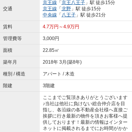
京王線
「
京王八王子
」駅 徒歩15分
交通
京王線
「
北野
」駅 徒歩15分
中央線
「
八王子
」駅 徒歩21分
賃料
4.7万円～4.9万円
管理費等
3,000円
面積
22.85㎡
築年月
2018年 3月(築8年)
種別 / 構造
アパート / 木造
階建
3階建
ここまでご覧頂きありがとうございます
♪当社は他社に負けない総合仲介店を目
指し、各沿線の各不動産会社様へ直接ご
挨拶に行き最新の物件を頂きお客様へ提
供しております！最新の情報はインター
ネットに掲載されるまでにお時間がかか