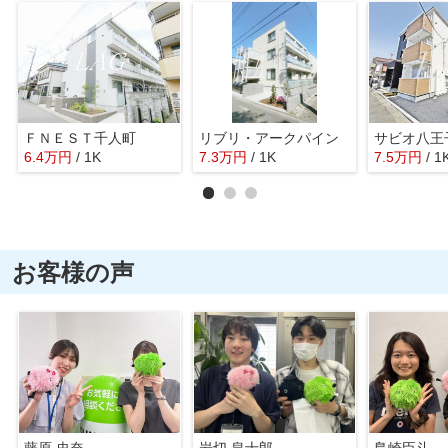
ＦＮＥＳＴ千人町
リブリ・アークパイン
サビオ八王
6.4
万
円
/ 1K
7.3
万
円
/ 1K
7.5
万
円
/ 1
お客様の声
藤原 史奈
岩切 皇士郎
島崎臣斗