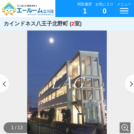
閲覧履歴
お気に入り
メニュー
1
0
カインドネス八王子北野町 (
2
室)
1 / 13