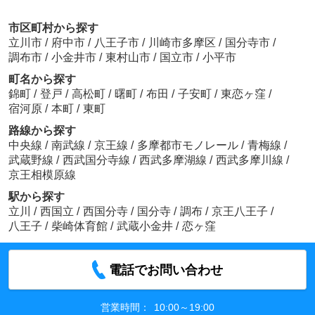
市区町村から探す
立川市
/
府中市
/
八王子市
/
川崎市多摩区
/
国分寺市
/
調布市
/
小金井市
/
東村山市
/
国立市
/
小平市
町名から探す
錦町
/
登戸
/
高松町
/
曙町
/
布田
/
子安町
/
東恋ヶ窪
/
宿河原
/
本町
/
東町
路線から探す
中央線
/
南武線
/
京王線
/
多摩都市モノレール
/
青梅線
/
武蔵野線
/
西武国分寺線
/
西武多摩湖線
/
西武多摩川線
/
京王相模原線
駅から探す
立川
/
西国立
/
西国分寺
/
国分寺
/
調布
/
京王八王子
/
八王子
/
柴崎体育館
/
武蔵小金井
/
恋ヶ窪
電話でお問い合わせ
営業時間：
10:00～19:00