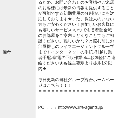
るため、お問い合わせのお客様やご来店
のお客様には最新の情報を提供すること
が可能です☆初期費用の分割払いにも対
応しております★また、保証人のいない
方もご安心ください！お忙しいお客様に
も嬉しいサービス♪いつでも首都圏全域
のお部屋をご案内☆どんなことでもご相
談ください。難しいかな？と悩む前にお
部屋探しのライフエージェントグループ
備考
まで！インターネットの手続♪引越し業
者手配♪家電の回収作業etc..お気軽にご連
絡ください★各線主要駅より徒歩1分以
内★
毎日更新の当社グループ総合ホームペー
ジはこちら！！！
＝＝＝＝＝＝＝＝＝＝＝＝＝＝＝＝＝＝
＝＝＝＝
PC→→→ http://www.life-agents.jp/