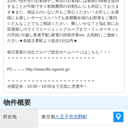
お問い合わせのお客様やご来店のお客様には最新の情報を提供
することが可能です☆初期費用の分割払いにも対応しておりま
す★また、保証人のいない方もご安心ください！お忙しいお客
様にも嬉しいサービス♪いつでも首都圏全域のお部屋をご案内
☆どんなことでもご相談ください。難しいかな？と悩む前にお
部屋探しのライフエージェントグループまで！インターネット
の手続♪引越し業者手配♪家電の回収作業etc..お気軽にご連絡く
ださい★各線主要駅より徒歩1分以内★
毎日更新の当社グループ総合ホームページはこちら！！！
＝＝＝＝＝＝＝＝＝＝＝＝＝＝＝＝＝＝＝＝＝＝
PC→→→ http://www.life-agents.jp/
＝＝＝＝＝＝＝＝＝＝＝＝＝＝＝＝＝＝＝＝＝＝
水曜定休：10:00～19:00まで元気に営業中！
物件概要
所在地
東京都
八王子市
北野町