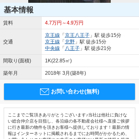
基本情報
賃料
4.7万円～4.9万円
京王線
「
京王八王子
」駅 徒歩15分
交通
京王線
「
北野
」駅 徒歩15分
中央線
「
八王子
」駅 徒歩21分
間取り(面積)
1K(22.85㎡)
築年月
2018年 3月(築8年)
お問い合わせ(無料)
ここまでご覧頂きありがとうございます♪当社は他社に負けな
い総合仲介店を目指し、各沿線の各不動産会社様へ直接ご挨拶
に行き最新の物件を頂きお客様へ提供しております！最新の情
報はインターネットに掲載されるまでにお時間がかかるため、