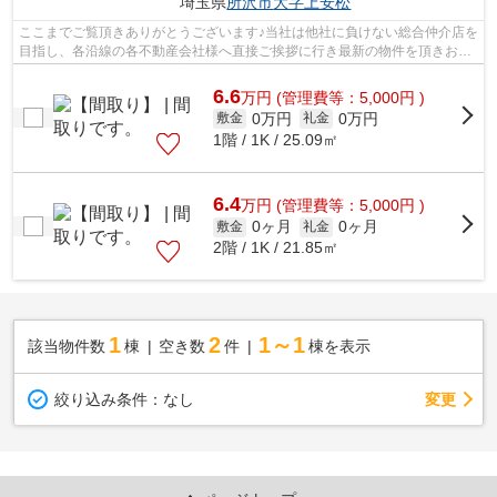
埼玉県
所沢市
大字上安松
ここまでご覧頂きありがとうございます♪当社は他社に負けない総合仲介店を
目指し、各沿線の各不動産会社様へ直接ご挨拶に行き最新の物件を頂きお客
様へ提供しております！最新の情報は...
6.6
万
円
(管理費等：5,000円 )
0万円
0万円
敷金
礼金
1階 / 1K / 25.09㎡
6.4
万
円
(管理費等：5,000円 )
0ヶ月
0ヶ月
敷金
礼金
2階 / 1K / 21.85㎡
1
2
1～1
該当物件数
棟
空き数
件
棟を表示
変更
絞り込み条件：
なし