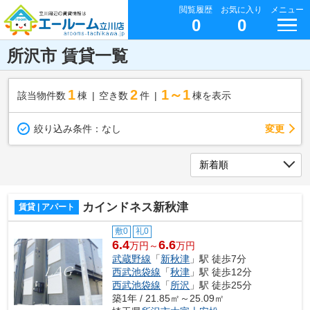
閲覧履歴
お気に入り
メニュー
0
0
所沢市 賃貸一覧
1
2
1～1
該当物件数
棟
空き数
件
棟を表示
変更
絞り込み条件：
なし
カインドネス新秋津
賃貸 | アパート
敷0
礼0
6.4
6.6
万円～
万円
武蔵野線
「
新秋津
」駅 徒歩7分
西武池袋線
「
秋津
」駅 徒歩12分
西武池袋線
「
所沢
」駅 徒歩25分
築1年 / 21.85㎡～25.09㎡