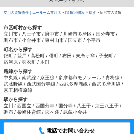
ページトップへ
立川の賃貸物件｜エールーム立川店
>
(賃貸)地域から探す
>
所沢市の賃貸
市区町村から探す
立川市
/
八王子市
/
府中市
/
川崎市多摩区
/
国分寺市
/
調布市
/
小金井市
/
東村山市
/
国立市
/
小平市
町名から探す
錦町
/
登戸
/
高松町
/
曙町
/
布田
/
東恋ヶ窪
/
子安町
/
宿河原
/
羽衣町
/
本町
路線から探す
中央線
/
南武線
/
京王線
/
多摩都市モノレール
/
青梅線
/
武蔵野線
/
西武国分寺線
/
西武多摩湖線
/
西武多摩川線
/
京王相模原線
駅から探す
立川
/
西国立
/
西国分寺
/
国分寺
/
八王子
/
京王八王子
/
調布
/
柴崎体育館
/
恋ヶ窪
/
武蔵小金井
電話でお問い合わせ