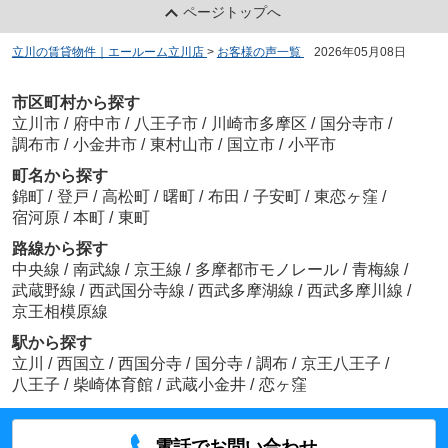
ページトップへ
立川の賃貸物件｜エールーム立川店
>
お客様の声一覧
>
2026年05月08日
市区町村から探す
立川市
/
府中市
/
八王子市
/
川崎市多摩区
/
国分寺市
/
調布市
/
小金井市
/
東村山市
/
国立市
/
小平市
町名から探す
錦町
/
登戸
/
高松町
/
曙町
/
布田
/
子安町
/
東恋ヶ窪
/
宿河原
/
本町
/
東町
路線から探す
中央線
/
南武線
/
京王線
/
多摩都市モノレール
/
青梅線
/
武蔵野線
/
西武国分寺線
/
西武多摩湖線
/
西武多摩川線
/
京王相模原線
駅から探す
立川
/
西国立
/
西国分寺
/
国分寺
/
調布
/
京王八王子
/
八王子
/
柴崎体育館
/
武蔵小金井
/
恋ヶ窪
電話でお問い合わせ