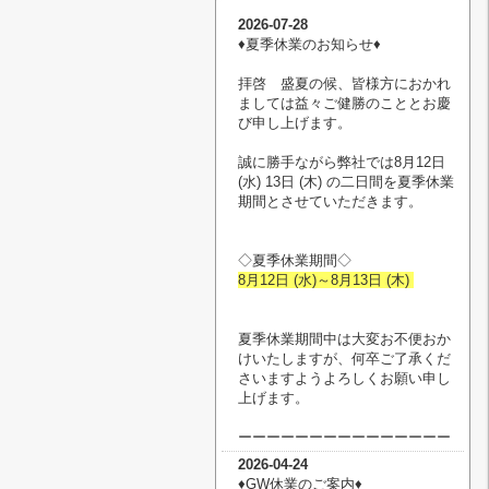
2026-07-28
♦︎夏季休業のお知らせ♦︎
拝啓 盛夏の候、皆様方におかれ
ましては益々ご健勝のこととお慶
び申し上げます。
誠に勝手ながら弊社では8月12日
(水) 13日 (木) の二日間を夏季休業
期間とさせていただきます。
◇夏季休業期間◇
8月12日 (水)～8月13日 (木)
夏季休業期間中は大変お不便おか
けいたしますが、何卒ご了承くだ
さいますようよろしくお願い申し
上げます。
ーーーーーーーーーーーーーーー
2026-04-24
♦︎GW休業のご案内♦︎