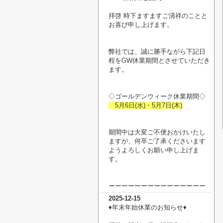
拝啓 時下ますますご清祥のことと
お喜び申し上げます。
弊社では、誠に勝手ながら下記日
程をGW休業期間とさせていただき
ます。
◇ゴールデンウィーク休業期間◇
5月6日(水)・5月7日(木)
期間中は大変ご不便おかけいたし
ますが、何卒ご了承くださいます
ようよろしくお願い申し上げま
す。
ーーーーーーーーーーーーーーー
2025-12-15
♦︎年末年始休業のお知らせ♦︎