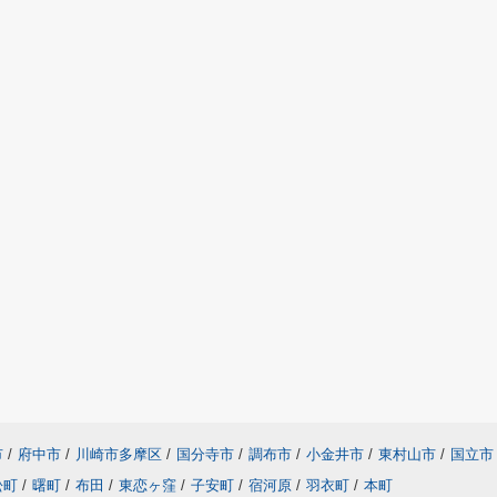
市
/
府中市
/
川崎市多摩区
/
国分寺市
/
調布市
/
小金井市
/
東村山市
/
国立市
松町
/
曙町
/
布田
/
東恋ヶ窪
/
子安町
/
宿河原
/
羽衣町
/
本町