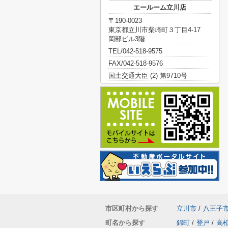
エールーム立川店
〒190-0023
東京都立川市柴崎町３丁目4-17
岡部ビル3階
TEL/042-518-9575
FAX/042-518-9576
国土交通大臣 (2) 第9710号
市区町村から探す
立川市
/
八王子
町名から探す
錦町
/
登戸
/
高