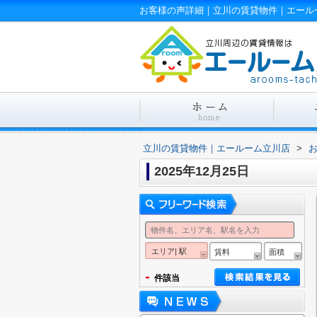
お客様の声詳細｜立川の賃貸物件｜エール
立川の賃貸物件｜エールーム立川店
>
2025年12月25日
エリア| 駅
賃料
面積
-
件該当