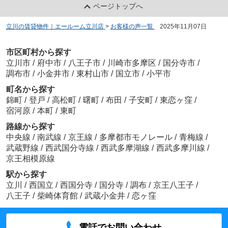
ページトップへ
立川の賃貸物件｜エールーム立川店
>
お客様の声一覧
>
2025年11月07日
市区町村から探す
立川市
/
府中市
/
八王子市
/
川崎市多摩区
/
国分寺市
/
調布市
/
小金井市
/
東村山市
/
国立市
/
小平市
町名から探す
錦町
/
登戸
/
高松町
/
曙町
/
布田
/
子安町
/
東恋ヶ窪
/
宿河原
/
本町
/
東町
路線から探す
中央線
/
南武線
/
京王線
/
多摩都市モノレール
/
青梅線
/
武蔵野線
/
西武国分寺線
/
西武多摩湖線
/
西武多摩川線
/
京王相模原線
駅から探す
立川
/
西国立
/
西国分寺
/
国分寺
/
調布
/
京王八王子
/
八王子
/
柴崎体育館
/
武蔵小金井
/
恋ヶ窪
電話でお問い合わせ