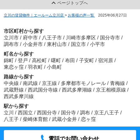
ページトップへ
立川の賃貸物件｜エールーム立川店
>
お客様の声一覧
>
2025年06月27日
市区町村から探す
立川市
/
府中市
/
八王子市
/
川崎市多摩区
/
国分寺市
/
調布市
/
小金井市
/
東村山市
/
国立市
/
小平市
町名から探す
錦町
/
登戸
/
高松町
/
曙町
/
布田
/
子安町
/
宿河原
/
東恋ヶ窪
/
羽衣町
/
小島町
路線から探す
中央線
/
南武線
/
京王線
/
多摩都市モノレール
/
青梅線
/
武蔵野線
/
西武国分寺線
/
西武多摩湖線
/
京王相模原線
/
西武多摩川線
駅から探す
立川
/
西国立
/
西国分寺
/
国分寺
/
調布
/
京王八王子
/
八王子
/
柴崎体育館
/
武蔵小金井
/
恋ヶ窪
電話でお問い合わせ