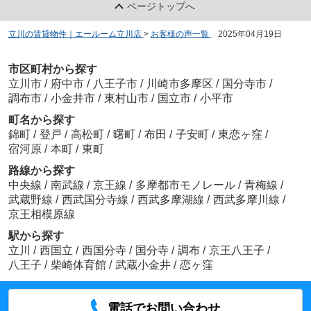
ページトップへ
立川の賃貸物件｜エールーム立川店
>
お客様の声一覧
>
2025年04月19日
市区町村から探す
立川市
/
府中市
/
八王子市
/
川崎市多摩区
/
国分寺市
/
調布市
/
小金井市
/
東村山市
/
国立市
/
小平市
町名から探す
錦町
/
登戸
/
高松町
/
曙町
/
布田
/
子安町
/
東恋ヶ窪
/
宿河原
/
本町
/
東町
路線から探す
中央線
/
南武線
/
京王線
/
多摩都市モノレール
/
青梅線
/
武蔵野線
/
西武国分寺線
/
西武多摩湖線
/
西武多摩川線
/
京王相模原線
駅から探す
立川
/
西国立
/
西国分寺
/
国分寺
/
調布
/
京王八王子
/
八王子
/
柴崎体育館
/
武蔵小金井
/
恋ヶ窪
電話でお問い合わせ