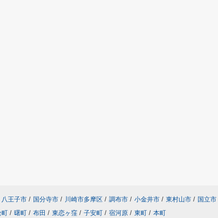
八王子市
/
国分寺市
/
川崎市多摩区
/
調布市
/
小金井市
/
東村山市
/
国立市
松町
/
曙町
/
布田
/
東恋ヶ窪
/
子安町
/
宿河原
/
東町
/
本町