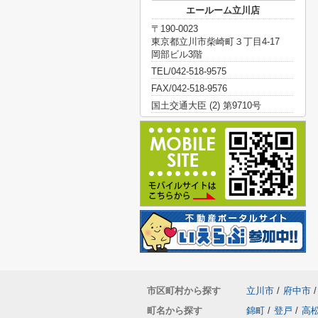
エールーム立川店
〒190-0023
東京都立川市柴崎町３丁目4-17
岡部ビル3階
TEL/042-518-9575
FAX/042-518-9576
国土交通大臣 (2) 第9710号
市区町村から探す
立川市
/
府中市
/
町名から探す
錦町
/
登戸
/
高