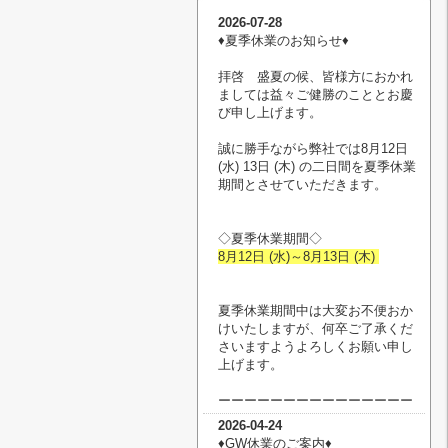
2026-07-28
♦︎夏季休業のお知らせ♦︎
拝啓 盛夏の候、皆様方におかれ
ましては益々ご健勝のこととお慶
び申し上げます。
誠に勝手ながら弊社では8月12日
(水) 13日 (木) の二日間を夏季休業
期間とさせていただきます。
◇夏季休業期間◇
8月12日 (水)～8月13日 (木)
夏季休業期間中は大変お不便おか
けいたしますが、何卒ご了承くだ
さいますようよろしくお願い申し
上げます。
ーーーーーーーーーーーーーーー
2026-04-24
♦︎GW休業のご案内♦︎