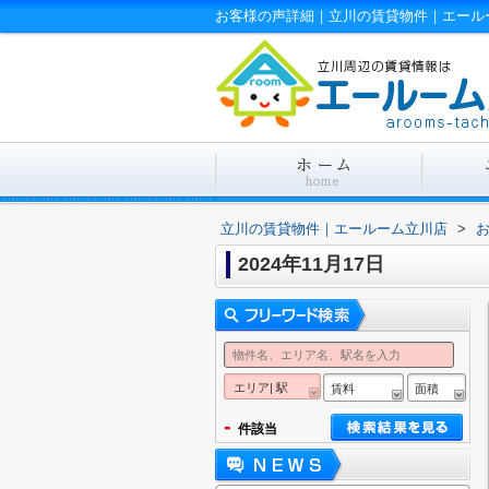
お客様の声詳細｜立川の賃貸物件｜エール
立川の賃貸物件｜エールーム立川店
>
2024年11月17日
エリア| 駅
賃料
面積
-
件該当