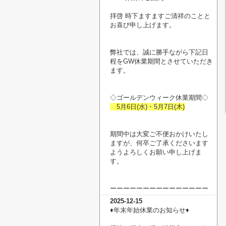
拝啓 時下ますますご清祥のことと
お喜び申し上げます。
弊社では、誠に勝手ながら下記日
程をGW休業期間とさせていただき
ます。
◇ゴールデンウィーク休業期間◇
5月6日(水)・5月7日(木)
期間中は大変ご不便おかけいたし
ますが、何卒ご了承くださいます
ようよろしくお願い申し上げま
す。
ーーーーーーーーーーーーーーー
2025-12-15
♦︎年末年始休業のお知らせ♦︎