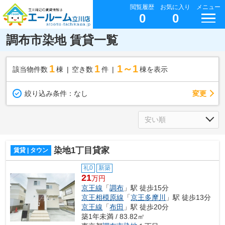
閲覧履歴
お気に入り
メニュー
0
0
調布市染地 賃貸一覧
1
1
1～1
該当物件数
棟
空き数
件
棟を表示
変更
絞り込み条件：
なし
染地1丁目貸家
賃貸 | タウン
礼0
新築
21
万円
京王線
「
調布
」駅 徒歩15分
京王相模原線
「
京王多摩川
」駅 徒歩13分
京王線
「
布田
」駅 徒歩20分
築1年未満 / 83.82㎡