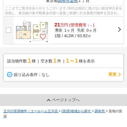
東京都
調布市
染地
１丁目
ここまでご覧頂きありがとうございます♪当社は他社に負けない総合仲介店を
目指し、各沿線の各不動産会社様へ直接ご挨拶に行き最新の物件を頂きお客
様へ提供しております！最新の情報は...
21
万
円
(管理費等：- )
1ヶ月
0ヶ月
敷金
礼金
1階 / 4LDK / 83.82㎡
1
1
1～1
該当物件数
棟
空き数
件
棟を表示
変更
絞り込み条件：
なし
ページトップへ
立川の賃貸物件｜エールーム立川店
>
(賃貸)地域から探す
>
調布市
>
染地の賃
貸