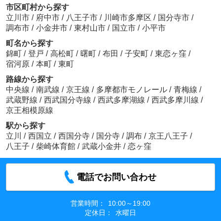
市区町村から探す
立川市
/
府中市
/
八王子市
/
川崎市多摩区
/
国分寺市
/
調布市
/
小金井市
/
東村山市
/
国立市
/
小平市
町名から探す
錦町
/
登戸
/
高松町
/
曙町
/
布田
/
子安町
/
東恋ヶ窪
/
宿河原
/
本町
/
東町
路線から探す
中央線
/
南武線
/
京王線
/
多摩都市モノレール
/
青梅線
/
武蔵野線
/
西武国分寺線
/
西武多摩湖線
/
西武多摩川線
/
京王相模原線
駅から探す
立川
/
西国立
/
西国分寺
/
国分寺
/
調布
/
京王八王子
/
八王子
/
柴崎体育館
/
武蔵小金井
/
恋ヶ窪
電話でお問い合わせ
営業時間：
10:00～19:00
定休日：
水曜日