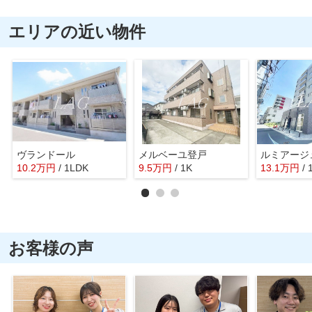
エリアの近い物件
ヴランドール
メルベーユ登戸
ルミアージ
10.2
万
円
/ 1LDK
9.5
万
円
/ 1K
13.1
万
円
/ 
お客様の声