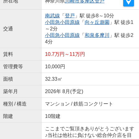
所在地
神奈川県
川崎市多摩区
登戸
南武線
「
登戸
」駅 徒歩8～10分
小田急小田原線
「
向ヶ丘遊園
」駅 徒歩1
交通
～2分
小田急小田原線
「
和泉多摩川
」駅 徒歩2
4分
賃料
10.7万円～11万円
管理費等
10,000円
面積
32.33㎡
築年月
2026年 8月(予定)
種別 / 構造
マンション / 鉄筋コンクリート
階建
10階建
ここまでご覧頂きありがとうございます
♪当社は他社に負けない総合仲介店を目