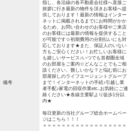
指し、各沿線の各不動産会社様へ直接ご
挨拶に行き最新の物件を頂きお客様へ提
供しております！最新の情報はインター
ネットに掲載されるまでにお時間がかか
るため、お問い合わせのお客様やご来店
のお客様には最新の情報を提供すること
が可能です☆初期費用の分割払いにも対
応しております★また、保証人のいない
方もご安心ください！お忙しいお客様に
も嬉しいサービス♪いつでも首都圏全域
のお部屋をご案内☆どんなことでもご相
談ください。難しいかな？と悩む前にお
部屋探しのライフエージェントグループ
備考
まで！インターネットの手続♪引越し業
者手配♪家電の回収作業etc..お気軽にご連
絡ください★各線主要駅より徒歩1分以
内★
毎日更新の当社グループ総合ホームペー
ジはこちら！！！
＝＝＝＝＝＝＝＝＝＝＝＝＝＝＝＝＝＝