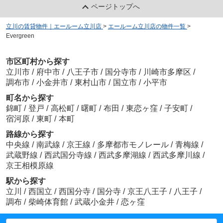
ページトップへ
立川の賃貸物件｜エールーム立川店
>
エールーム立川店の物件一覧
>
Evergreen
市区町村から探す
立川市
/
府中市
/
八王子市
/
国分寺市
/
川崎市多摩区
/
調布市
/
小金井市
/
東村山市
/
国立市
/
小平市
町名から探す
錦町
/
登戸
/
高松町
/
曙町
/
布田
/
東恋ヶ窪
/
子安町
/
宿河原
/
東町
/
本町
路線から探す
中央線
/
南武線
/
京王線
/
多摩都市モノレール
/
青梅線
/
武蔵野線
/
西武国分寺線
/
西武多摩湖線
/
西武多摩川線
/
京王相模原線
駅から探す
立川
/
西国立
/
西国分寺
/
国分寺
/
京王八王子
/
八王子
/
調布
/
柴崎体育館
/
武蔵小金井
/
恋ヶ窪