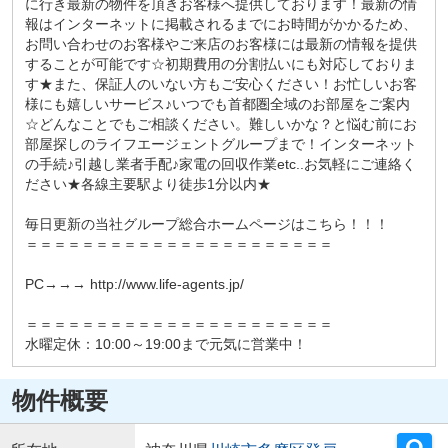
に行き最新の物件を頂きお客様へ提供しております！最新の情
報はインターネットに掲載されるまでにお時間がかかるため、
お問い合わせのお客様やご来店のお客様には最新の情報を提供
することが可能です☆初期費用の分割払いにも対応しておりま
す★また、保証人のいない方もご安心ください！お忙しいお客
様にも嬉しいサービス♪いつでも首都圏全域のお部屋をご案内
☆どんなことでもご相談ください。難しいかな？と悩む前にお
部屋探しのライフエージェントグループまで！インターネット
の手続♪引越し業者手配♪家電の回収作業etc..お気軽にご連絡く
ださい★各線主要駅より徒歩1分以内★
毎日更新の当社グループ総合ホームページはこちら！！！
＝＝＝＝＝＝＝＝＝＝＝＝＝＝＝＝＝＝＝＝＝＝
PC→→→ http://www.life-agents.jp/
＝＝＝＝＝＝＝＝＝＝＝＝＝＝＝＝＝＝＝＝＝＝
水曜定休：10:00～19:00まで元気に営業中！
物件概要