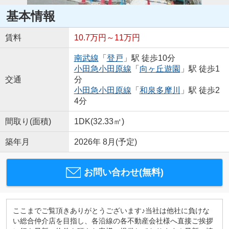
基本情報
賃料
10.7万円～11万円
南武線
「
登戸
」駅 徒歩10分
小田急小田原線
「
向ヶ丘遊園
」駅 徒歩1
交通
分
小田急小田原線
「
和泉多摩川
」駅 徒歩2
4分
間取り(面積)
1DK(32.33㎡)
築年月
2026年 8月(予定)
お問い合わせ(無料)
ここまでご覧頂きありがとうございます♪当社は他社に負けな
い総合仲介店を目指し、各沿線の各不動産会社様へ直接ご挨拶