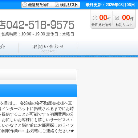
最終更新：2026年08月06日
00
00
件
件
最近見た物件
検討リスト
営業時間：10:00～19:00
定休日：水曜日
店を目指し、各沿線の各不動産会社様へ直
はインターネットに掲載されるまでにお時
を提供することが可能です☆初期費用の分
！お忙しいお客様にも嬉しいサービス♪い
しいかな？と悩む前にお部屋探しのライフ
収作業etc..お気軽にご連絡ください★