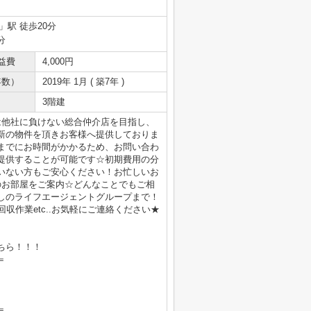
」駅 徒歩20分
分
益費
4,000円
年数）
2019年 1月 ( 築7年 )
3階建
は他社に負けない総合仲介店を目指し、
新の物件を頂きお客様へ提供しておりま
までにお時間がかかるため、お問い合わ
提供することが可能です☆初期費用の分
いない方もご安心ください！お忙しいお
のお部屋をご案内☆どんなことでもご相
しのライフエージェントグループまで！
収作業etc..お気軽にご連絡ください★
ちら！！！
＝
＝