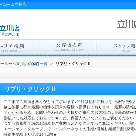
ールーム立川店
エールーム立川店の物件一覧
>
リブリ・クリックⅡ
リブリ・クリックⅡ
ここまでご覧頂きありがとうございます♪当社は他社に負けない総合仲介
接ご挨拶に行き最新の物件を頂きお客様へ提供しております！最新の情報
間がかかるため、お問い合わせのお客様やご来店のお客様には最新の情報
割払いにも対応しております★また、保証人のいない方もご安心ください
つでも首都圏全域のお部屋をご案内☆どんなことでもご相談ください。難
エージェントグループまで！インターネットの手続♪引越し業者手配♪家電の回
各線主要駅より徒歩1分以内★