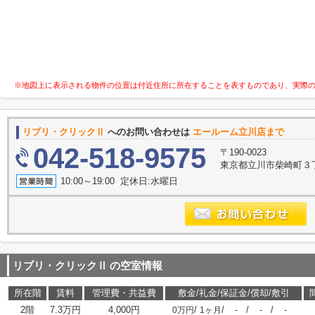
※地図上に表示される物件の位置は付近住所に所在することを表すものであり、実際
リブリ・クリックⅡ
へのお問い合わせは
エールーム立川店まで
042-518-9575
〒190-0023
東京都立川市柴崎町３丁目
10:00～19:00 定休日:水曜日
リブリ・クリックⅡ
の空室情報
所在階
賃料
管理費・共益費
敷金/礼金/保証金/償却/敷引
2階
7.3万円
4,000円
/
/
/
/
0万円
1ヶ月
-
-
-