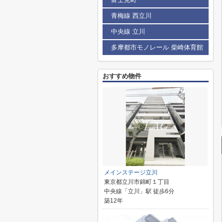
青梅線 西立川
中央線 立川
多摩都市モノレール 柴崎体育館
おすすめ物件
メインステージ立川
東京都立川市錦町１丁目
中央線「立川」駅 徒歩6分
築12年