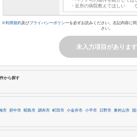
※
利用規約
及び
プライバシーポリシー
を必ずお読みください。左記内容に同
さい。
未入力項目がありま
件から探す
梅市
府中市
昭島市
調布市
町田市
小金井市
小平市
日野市
東村山市
国