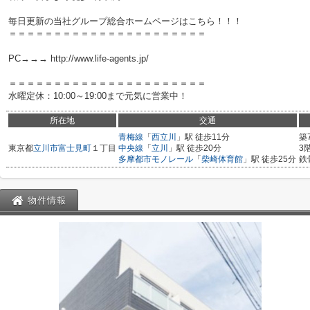
毎日更新の当社グループ総合ホームページはこちら！！！
＝＝＝＝＝＝＝＝＝＝＝＝＝＝＝＝＝＝＝＝＝＝
PC→→→ http://www.life-agents.jp/
＝＝＝＝＝＝＝＝＝＝＝＝＝＝＝＝＝＝＝＝＝＝
水曜定休：10:00～19:00まで元気に営業中！
所在地
交通
青梅線
「
西立川
」駅 徒歩11分
築
東京都
立川市
富士見町
１丁目
中央線
「
立川
」駅 徒歩20分
3
多摩都市モノレール
「
柴崎体育館
」駅 徒歩25分
鉄
物件情報