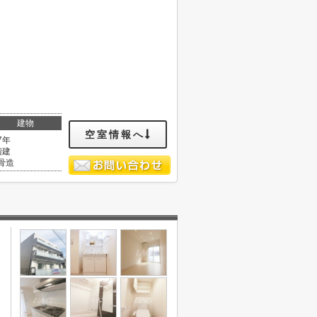
建物
空室情報へ
7年
階建
骨造