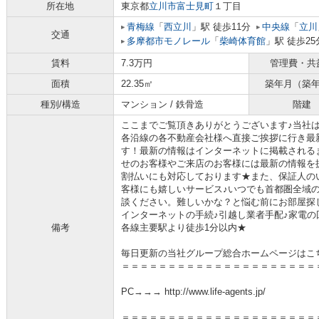
所在地
東京都
立川市
富士見町
１丁目
青梅線
「
西立川
」駅 徒歩11分
中央線
「
立川
交通
多摩都市モノレール
「
柴崎体育館
」駅 徒歩25
賃料
7.3万円
管理費・共
面積
22.35㎡
築年月（築
種別/構造
マンション / 鉄骨造
階建
ここまでご覧頂きありがとうございます♪当社
各沿線の各不動産会社様へ直接ご挨拶に行き最
す！最新の情報はインターネットに掲載される
せのお客様やご来店のお客様には最新の情報を
割払いにも対応しております★また、保証人の
客様にも嬉しいサービス♪いつでも首都圏全域
談ください。難しいかな？と悩む前にお部屋探
インターネットの手続♪引越し業者手配♪家電の回
備考
各線主要駅より徒歩1分以内★
毎日更新の当社グループ総合ホームページはこ
＝＝＝＝＝＝＝＝＝＝＝＝＝＝＝＝＝＝＝＝＝
PC→→→ http://www.life-agents.jp/
＝＝＝＝＝＝＝＝＝＝＝＝＝＝＝＝＝＝＝＝＝