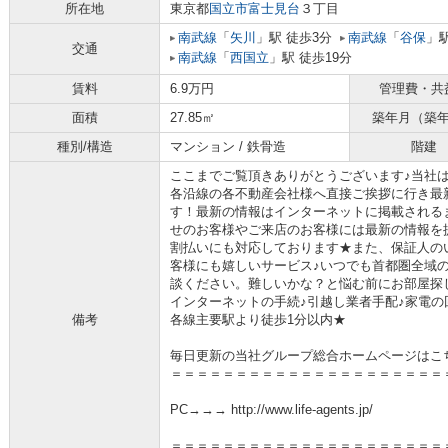
所在地
東京都
国立市
富士見台
３丁目
南武線
「
矢川
」駅 徒歩3分
南武線
「
谷保
」駅
交通
南武線
「
西国立
」駅 徒歩19分
賃料
6.9万円
管理費・共
面積
27.85㎡
築年月（築
種別/構造
マンション / 鉄骨造
階建
ここまでご覧頂きありがとうございます♪当社
各沿線の各不動産会社様へ直接ご挨拶に行き最
す！最新の情報はインターネットに掲載される
せのお客様やご来店のお客様には最新の情報を
割払いにも対応しております★また、保証人の
客様にも嬉しいサービス♪いつでも首都圏全域
談ください。難しいかな？と悩む前にお部屋探
インターネットの手続♪引越し業者手配♪家電の回
備考
各線主要駅より徒歩1分以内★
毎日更新の当社グループ総合ホームページはこ
＝＝＝＝＝＝＝＝＝＝＝＝＝＝＝＝＝＝＝＝＝
PC→→→ http://www.life-agents.jp/
＝＝＝＝＝＝＝＝＝＝＝＝＝＝＝＝＝＝＝＝＝