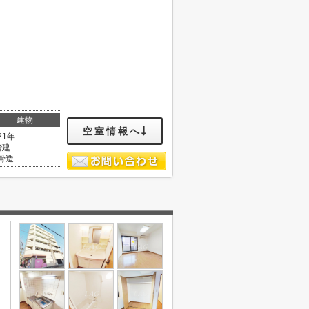
建物
空室情報へ
21年
階建
骨造