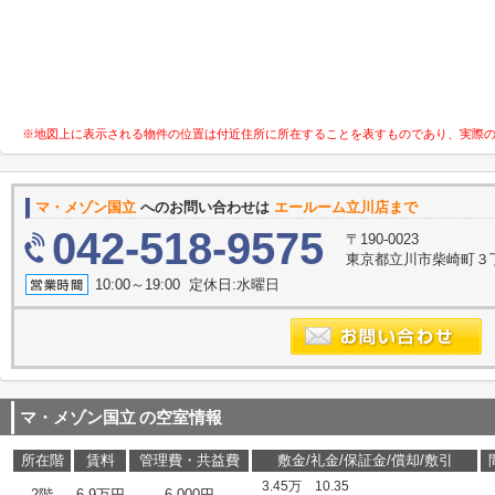
※地図上に表示される物件の位置は付近住所に所在することを表すものであり、実際
マ・メゾン国立
へのお問い合わせは
エールーム立川店まで
042-518-9575
〒190-0023
東京都立川市柴崎町３丁目
10:00～19:00 定休日:水曜日
マ・メゾン国立
の空室情報
所在階
賃料
管理費・共益費
敷金/礼金/保証金/償却/敷引
3.45万
10.35
2階
6.9万円
6,000円