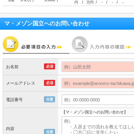
/
/
/
/
円
万円
-
-
-
マ・メゾン国立
へのお問い合わせ
お名前
必須
メールアドレス
必須
電話番号
任意
【マ・メゾン国立へのお問い合わせ】
内容
任意