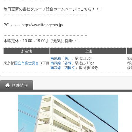
毎日更新の当社グループ総合ホームページはこちら！！！
＝＝＝＝＝＝＝＝＝＝＝＝＝＝＝＝＝＝＝＝＝＝
PC→→→ http://www.life-agents.jp/
＝＝＝＝＝＝＝＝＝＝＝＝＝＝＝＝＝＝＝＝＝＝
水曜定休：10:00～19:00まで元気に営業中！
所在地
交通
南武線
「
矢川
」駅 徒歩3分
築
東京都
国立市
富士見台
３丁目
南武線
「
谷保
」駅 徒歩18分
6
南武線
「
西国立
」駅 徒歩19分
鉄
物件情報