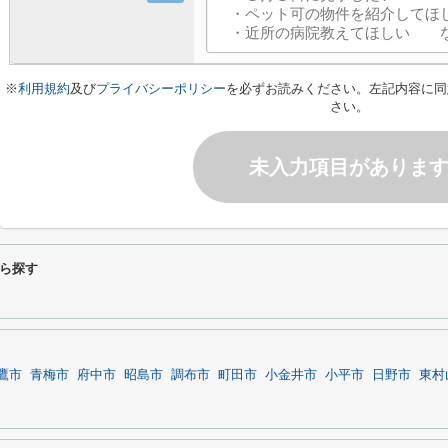
※
利用規約
及び
プライバシーポリシー
を必ずお読みください。左記内容に同
さい。
未入力項目がありま
ら探す
鷹市
青梅市
府中市
昭島市
調布市
町田市
小金井市
小平市
日野市
東村