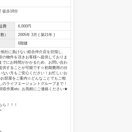
 徒歩18分
益費
6,000円
年数）
2005年 3月 ( 築21年 )
6階建
は他社に負けない総合仲介店を目指し、
新の物件を頂きお客様へ提供しておりま
までにお時間がかかるため、お問い合わ
提供することが可能です☆初期費用の分
いない方もご安心ください！お忙しいお
のお部屋をご案内☆どんなことでもご相
しのライフエージェントグループまで！
収作業etc..お気軽にご連絡ください★
ちら！！！
＝
＝