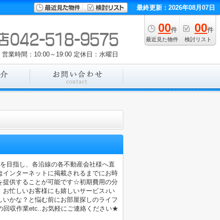
最終更新：2026年08月07日
00
00
件
件
最近見た物件
検討リスト
営業時間：10:00～19:00
定休日：水曜日
店を目指し、各沿線の各不動産会社様へ直
はインターネットに掲載されるまでにお時
を提供することが可能です☆初期費用の分
！お忙しいお客様にも嬉しいサービス♪い
しいかな？と悩む前にお部屋探しのライフ
収作業etc..お気軽にご連絡ください★