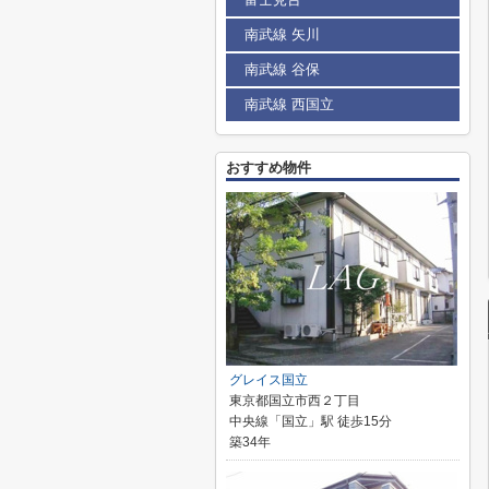
南武線 矢川
南武線 谷保
南武線 西国立
おすすめ物件
グレイス国立
東京都国立市西２丁目
中央線「国立」駅 徒歩15分
築34年