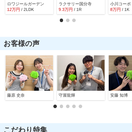
ロワジールガーデン
ラクサリー国分寺
小川コーポ
12
万
円
/ 2LDK
9.3
万
円
/ 1R
8
万
円
/ 1K
お客様の声
藤原 史奈
守屋龍輝
安藤 知博
こだわり特集