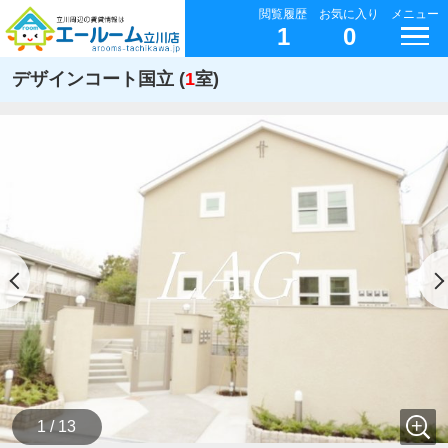
閲覧履歴
お気に入り
メニュー
1
0
デザインコート国立 (
1
室)
1 / 13