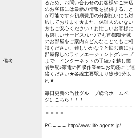
るため、お問い合わせのお客様やご来店
のお客様には最新の情報を提供すること
が可能です☆初期費用の分割払いにも対
応しております★また、保証人のいない
方もご安心ください！お忙しいお客様に
も嬉しいサービス♪いつでも首都圏全域
のお部屋をご案内☆どんなことでもご相
談ください。難しいかな？と悩む前にお
部屋探しのライフエージェントグループ
備考
まで！インターネットの手続♪引越し業
者手配♪家電の回収作業etc..お気軽にご連
絡ください★各線主要駅より徒歩1分以
内★
毎日更新の当社グループ総合ホームペー
ジはこちら！！！
＝＝＝＝＝＝＝＝＝＝＝＝＝＝＝＝＝＝
＝＝＝＝
PC→→→ http://www.life-agents.jp/