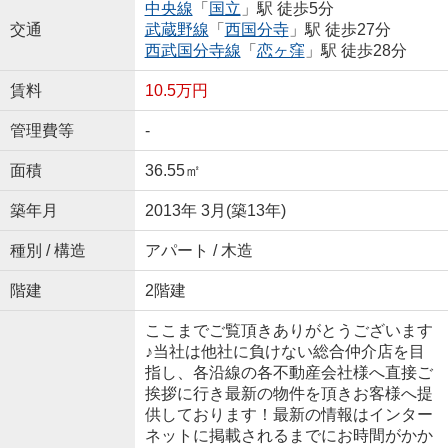
中央線
「
国立
」駅 徒歩5分
交通
武蔵野線
「
西国分寺
」駅 徒歩27分
西武国分寺線
「
恋ヶ窪
」駅 徒歩28分
賃料
10.5万円
管理費等
-
面積
36.55㎡
築年月
2013年 3月(築13年)
種別 / 構造
アパート / 木造
階建
2階建
ここまでご覧頂きありがとうございます
♪当社は他社に負けない総合仲介店を目
指し、各沿線の各不動産会社様へ直接ご
挨拶に行き最新の物件を頂きお客様へ提
供しております！最新の情報はインター
ネットに掲載されるまでにお時間がかか