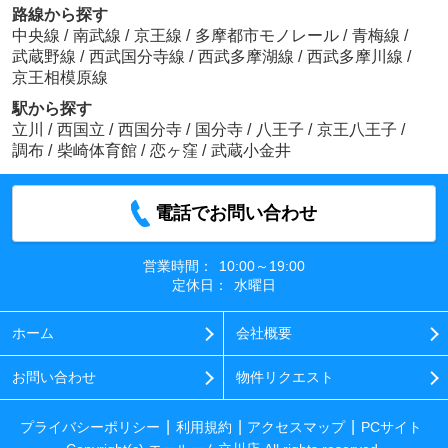
路線から探す
中央線
/
南武線
/
京王線
/
多摩都市モノレール
/
青梅線
/
武蔵野線
/
西武国分寺線
/
西武多摩湖線
/
西武多摩川線
/
京王相模原線
駅から探す
立川
/
西国立
/
西国分寺
/
国分寺
/
八王子
/
京王八王子
/
調布
/
柴崎体育館
/
恋ヶ窪
/
武蔵小金井
電話でお問い合わせ
営業時間：
10:00～19:00
定休日：
水曜日
ホーム
会社概要
お問い合わせ
物件リクエスト
プライバシーポリシー
利用規約
アクセスマップ
PCサイト