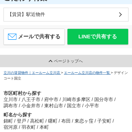
【賃貸】駅近物件
メールで共有する
LINEで共有する
ページトップへ
立川の賃貸物件｜エールーム立川店
>
エールーム立川店の物件一覧
>
デザイン
コート国立
市区町村から探す
立川市
/
八王子市
/
府中市
/
川崎市多摩区
/
国分寺市
/
調布市
/
小金井市
/
東村山市
/
国立市
/
小平市
町名から探す
錦町
/
登戸
/
高松町
/
曙町
/
布田
/
東恋ヶ窪
/
子安町
/
宿河原
/
羽衣町
/
本町