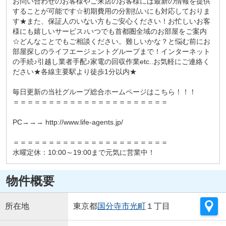
お問い合わせのお客様やご来店のお客様には最新の情報を提供
することが可能です☆初期費用の分割払いにも対応しておりま
す★また、保証人のいない方もご安心ください！お忙しいお客
様にも嬉しいサービス♪いつでも首都圏全域のお部屋をご案内
☆どんなことでもご相談ください。難しいかな？と悩む前にお
部屋探しのライフエージェントグループまで！インターネット
の手続♪引越し業者手配♪家電の回収作業etc..お気軽にご連絡く
ださい★各線主要駅より徒歩1分以内★
毎日更新の当社グループ総合ホームページはこちら！！！
＝＝＝＝＝＝＝＝＝＝＝＝＝＝＝＝＝＝＝＝＝＝
PC→→→ http://www.life-agents.jp/
＝＝＝＝＝＝＝＝＝＝＝＝＝＝＝＝＝＝＝＝＝＝
水曜定休：10:00～19:00まで元気に営業中！
物件概要
所在地
東京都
国分寺市
光町
１丁目