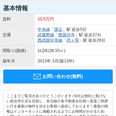
基本情報
賃料
10.5万円
中央線
「
国立
」駅 徒歩5分
交通
武蔵野線
「
西国分寺
」駅 徒歩27分
西武国分寺線
「
恋ヶ窪
」駅 徒歩28分
間取り(面積)
1LDK(36.55㎡)
築年月
2013年 3月(築13年)
お問い合わせ(無料)
ここまでご覧頂きありがとうございます♪当社は他社に負けな
い総合仲介店を目指し、各沿線の各不動産会社様へ直接ご挨拶
に行き最新の物件を頂きお客様へ提供しております！最新の情
報はインターネットに掲載されるまでにお時間がかかるため、